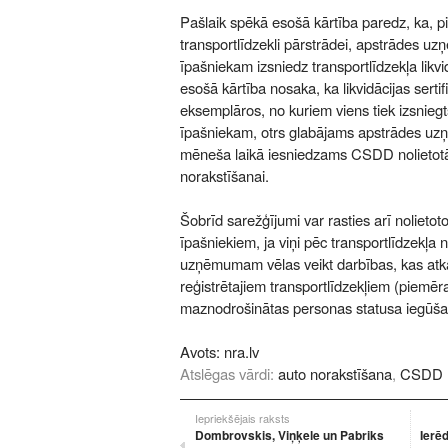
Pašlaik spēkā esošā kārtība paredz, ka, p
transportlīdzekli pārstrādei, apstrādes u
īpašniekam izsniedz transportlīdzekļa likvid
esošā kārtība nosaka, ka likvidācijas sertifi
eksemplāros, no kuriem viens tiek izsniegts
īpašniekam, otrs glabājams apstrādes uzņ
mēneša laikā iesniedzams CSDD nolietotā 
norakstīšanai.
Šobrīd sarežģījumi var rasties arī nolietot
īpašniekiem, ja viņi pēc transportlīdzekļ
uzņēmumam vēlas veikt darbības, kas atk
reģistrētajiem transportlīdzekļiem (piemēra
maznodrošinātas personas statusa iegūšan
Avots:
nra.lv
Atslēgas vārdi:
auto norakstīšana
,
CSDD
Iepriekšējais raksts
Dombrovskis, Viņķele un Pabriks
Ierēd