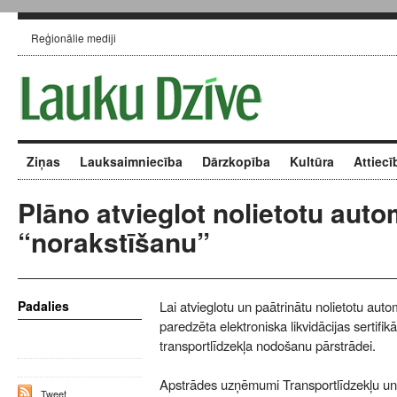
Reģionālie mediji
Ziņas
Lauksaimniecība
Dārzkopība
Kultūra
Attiecī
Plāno atvieglot nolietotu aut
“norakstīšanu”
Padalies
Lai atvieglotu un paātrinātu nolietotu aut
paredzēta elektroniska likvidācijas sertifi
transportlīdzekļa nodošanu pārstrādei.
Apstrādes uzņēmumi Transportlīdzekļu un t
Tweet