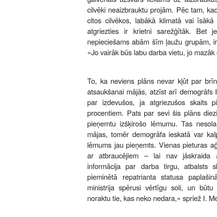
cilvēki neaizbrauktu projām. Pēc tam, kad
citos cilvēkos, labākā klimatā vai īsākā
atgriezties ir krietni sarežģītāk. Bet
nepieciešams abām šīm ļaužu grupām, ir 
«Jo vairāk būs labu darba vietu, jo mazāk 
To, ka neviens plāns nevar kļūt par brīnu
atsaukšanai mājās, atzīst arī demogrāfs 
par izdevušos, ja atgriezušos skaits 
procentiem. Pats par sevi šis plāns diezi
pieņemtu izšķirošo lēmumu. Tas nesola
mājas, tomēr demogrāfa ieskatā var kal
lēmums jau pieņemts. Vienas pieturas aģ
ar atbraucējiem – lai nav jāskraida 
informācija par darba tirgu, atbalsts s
pieminētā repatrianta statusa paplaš
ministrija spērusi vērtīgu soli, un būtu
noraktu tie, kas neko nedara,» spriež I. M