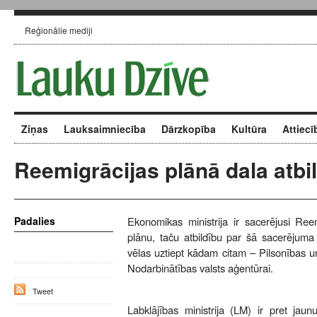
Reģionālie mediji
Ziņas
Lauksaimniecība
Dārzkopība
Kultūra
Attiecī
Reemigrācijas plānā dala atbi
Padalies
Ekonomikas ministrija ir sacerējusi Ree
plānu, taču atbildību par šā sacerējuma 
vēlas uztiept kādam citam – Pilsonības un
Nodarbinātības valsts aģentūrai.
Tweet
Labklājības ministrija (LM) ir pret ja