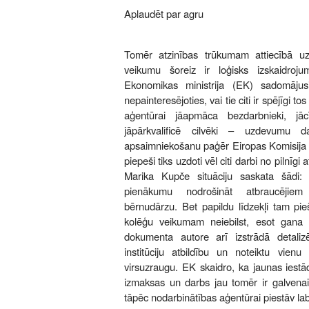
Aplaudēt par agru
Tomēr atzinības trūkumam attiecībā u
veikumu šoreiz ir loģisks izskaidroju
Ekonomikas ministrija (EK) sadomājusi
nepainteresējoties, vai tie citi ir spējīgi t
aģentūrai jāapmāca bezdarbnieki, jāc
jāpārkvalificē cilvēki – uzdevumu 
apsaimniekošanu paģēr Eiropas Komisija
piepeši tiks uzdoti vēl citi darbi no pilnī
Marika Kupče situāciju saskata šādi:
pienākumu nodrošināt atbraucējiem
bērnudārzu. Bet papildu līdzekļi tam pie
kolēģu veikumam neiebilst, esot gana 
dokumenta autore arī izstrādā detalizē
institūciju atbildību un noteiktu vienu
virsuzraugu. EK skaidro, ka jaunas iestā
izmaksas un darbs jau tomēr ir galvenai
tāpēc nodarbinātības aģentūrai piestāv la