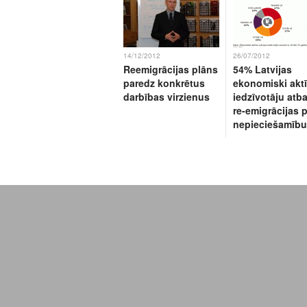
14/12/2012
26/07/2012
Reemigrācijas plāns
54% Latvijas
paredz konkrētus
ekonomiski akt
darbības virzienus
iedzīvotāju atba
re-emigrācijas 
nepieciešamību