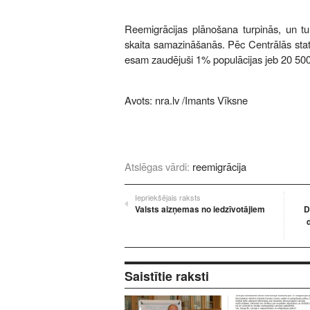
Reemigrācijas plānošana turpinās, un tur
skaita samazināšanās. Pēc Centrālās stat
esam zaudējuši 1% populācijas jeb 20 500
Avots:
nra.lv
/Imants Vīksne
Atslēgas vārdi:
reemigrācija
Iepriekšējais raksts
Valsts aizņemas no iedzīvotājiem
D
Saistītie raksti