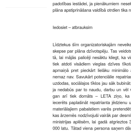
padotības iestādei, ja pienākumiem nese
plāna apstiprināšana valdībā otrdien tika n
Iedosiet – atbrauksim
Līdztekus šīm organizatoriskajām neveik
skepse par plāna dzīvotspēju. Tas veido
tā, lai mājās palicēji nesāktu kliegt, ka v
tiek atdoti visādiem vieglas dzīves tīko
apmaiņā pret pieckārt lielāku minimālo 
nemaz nav. Savukārt potenciālie repatriant
uzdodas, sociālajos tīklos jau sāk bubin
ja nedabūs par to naudu, darbu un vēl v
gan arī tiek domāts – LETA ziņo, ka j
iecerēts paplašināt repatrianta jēdzienu
materiālajiem pabalstiem varēs pretendēt 
kas ārzemēs nodzīvojuši vairāk par desmi
ministrijas aplēsēm, lai gadā atgrieztos
000 latu. Tātad viena persona saņem dāva