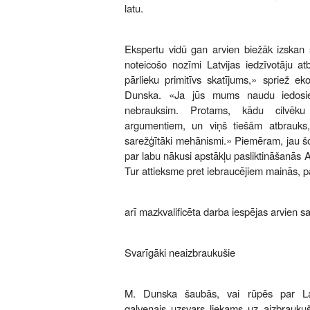
latu.
Ekspertu vidū gan arvien biežāk izskan
noteicošo nozīmi Latvijas iedzīvotāju at
pārlieku primitīvs skatījums,» spriež e
Dunska. «Ja jūs mums naudu iedosiet
nebrauksim. Protams, kādu cilvēk
argumentiem, un viņš tiešām atbrauks
sarežģītāki mehānismi.» Piemēram, jau šo
par labu nākusi apstākļu pasliktināšanās A
Tur attieksme pret iebraucējiem mainās, pa
arī mazkvalificēta darba iespējas arvien s
Svarīgāki neaizbraukušie
M. Dunska šaubās, vai rūpēs par La
galvenais uzsvars liekams uz aizbraukuša