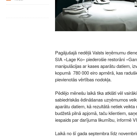
Pagājušajā nedēļā Valsts ieņēmumu dienes
SIA «Lage Ko» piederošie restorāni «Gan 
manipulācijas ar kases aparātu datiem, iz
kopumā 780 000 eiro apmērā, kas raduš
pievienotās vērtības nodokļa.
Pēdējo mēnešu laikā tika atklāti vēl vairāki
sabiedriskās ēdināšanas uzņēmumos veikt
aparātu datiem, kā rezultātā netiek veikt
budžetā pilnā apjomā, taču klientiem, sa
iespaids par darījuma likumību, informē V
Laikā no šī gada septembra līdz novembrim