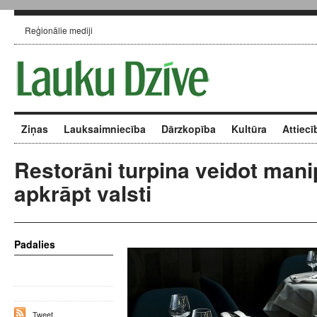
Reģionālie mediji
Ziņas
Lauksaimniecība
Dārzkopība
Kultūra
Attiecī
Restorāni turpina veidot mani
apkrāpt valsti
Padalies
Tweet