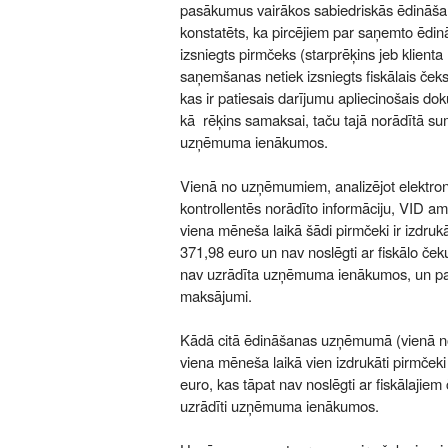
pasākumus vairākos sabiedriskās ēdināš
konstatēts, ka pircējiem par saņemto ēdi
izsniegts pirmčeks (starprēķins jeb klienta
saņemšanas netiek izsniegts fiskālais čeks.
kas ir patiesais darījumu apliecinošais do
kā rēķins samaksai, taču tajā norādītā s
uzņēmuma ienākumos.
Vienā no uzņēmumiem, analizējot elektro
kontrollentēs norādīto informāciju, VID a
viena mēneša laikā šādi pirmčeki ir izdru
371,98 euro un nav noslēgti ar fiskālo če
nav uzrādīta uzņēmuma ienākumos, un par 
maksājumi.
Kādā citā ēdināšanas uzņēmumā (vienā no 
viena mēneša laikā vien izdrukāti pirmče
euro, kas tāpat nav noslēgti ar fiskālajiem
uzrādīti uzņēmuma ienākumos.