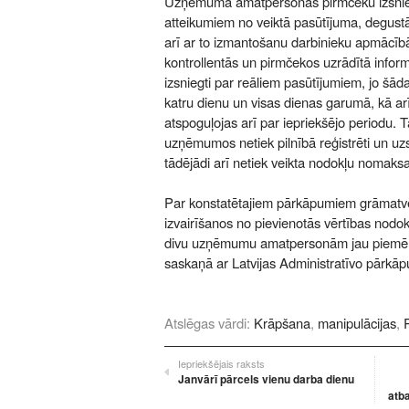
Uzņēmuma amatpersonas pirmčeku izsnieg
atteikumiem no veiktā pasūtījuma, degust
arī ar to izmantošanu darbinieku apmācīb
kontrollentās un pirmčekos uzrādītā informā
izsniegti par reāliem pasūtījumiem, jo šād
katru dienu un visas dienas garumā, kā ar
atspoguļojas arī par iepriekšējo periodu. 
uzņēmumos netiek pilnībā reģistrēti un uzsk
tādējādi arī netiek veikta nodokļu nomaks
Par konstatētajiem pārkāpumiem grāmatv
izvairīšanos no pievienotās vērtības nodo
divu uzņēmumu amatpersonām jau piemērot
saskaņā ar Latvijas Administratīvo pārkā
Atslēgas vārdi:
Krāpšana
,
manipulācijas
,
Iepriekšējais raksts
Janvārī pārcels vienu darba dienu
atba