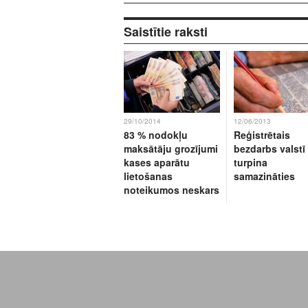
Saistītie raksti
29/10/2014
12/06/2013
83 % nodokļu
Reģistrētais
maksātāju grozījumi
bezdarbs valstī
kases aparātu
turpina
lietošanas
samazināties
noteikumos neskars