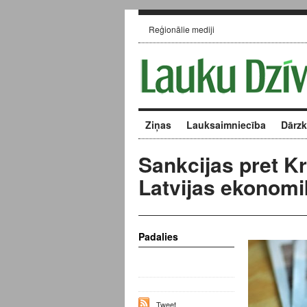
Reģionālie mediji
Ziņas
Lauksaimniecība
Dārz
Sankcijas pret Kr
Latvijas ekonom
Padalies
Tweet