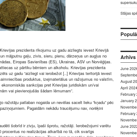
supersuku
Stājas sp
Populār
rievijas prezidenta rīkojumu uz gadu aizliegts ievest Krievijā
 un mājputnu gaļu, zivis, sieru, pienu, dārzeņus un augļus no
Arhīvs
anādas, Eiropas Savienības (ES), Ukrainas, ASV un Norvēģijas.
ttiecas uz pārtiku bērniem un alkoholu. Krievijas prezidenta
June 202
ēts uz gadu “aizliegt vai ierobežot [..] Krievijas teritorijā ievest
Septembe
saimniecības produktus, izejmateriālus un ražojumus no valstīm,
August 2
 ekonomiskās sankcijas pret Krievijas juridiskām un/vai
April 202
onām vai pievienojušās šādam lēmumam”.
February
January 
ējo ražotāju patlaban nogaida un nevēlas sacelt lieku “kņadu” pēc
Novembe
 paziņojumiem. Pagaidām nekādu traucējumu nav, norēķini
February
Novembe
udēti šobrīd ir zivju, īpaši šprotu, ražotāji. Ierobežojumi varētu
June 202
0 procentus no realizācijas atkarībā no tā, cik svarīgs
Novembe