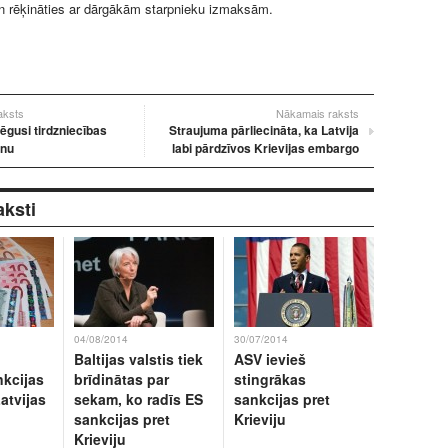
n rēķināties ar dārgākām starpnieku izmaksām.
raksts
Nākamais raksts
lēgusi tirdzniecības
Straujuma pārliecināta, ka Latvija
ānu
labi pārdzīvos Krievijas embargo
aksti
04/08/2014
30/07/2014
Baltijas valstis tiek
ASV ievieš
nkcijas
brīdinātas par
stingrākas
atvijas
sekam, ko radīs ES
sankcijas pret
sankcijas pret
Krieviju
Krieviju