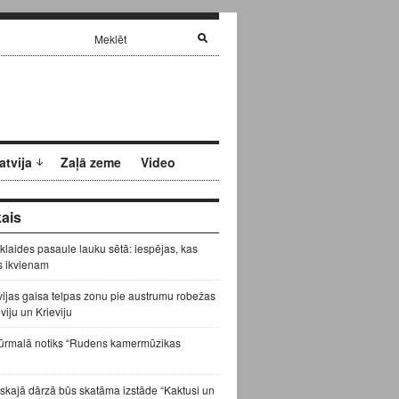
atvija
Zaļā zeme
Video
ais
zklaides pasaule lauku sētā: iespējas, kas
s ikvienam
vijas gaisa telpas zonu pie austrumu robežas
eviju un Krieviju
ūrmalā notiks “Rudens kamermūzikas
skajā dārzā būs skatāma izstāde “Kaktusi un