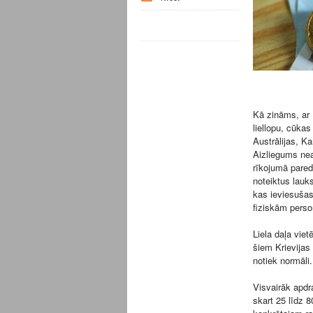
Kā zināms, ar K
liellopu, cūkas
Austrālijas, K
Aizliegums nea
rīkojumā paredz
noteiktus lauk
kas ieviesušas
fiziskām pers
Liela daļa viet
šiem Krievijas
notiek normāli.
Visvairāk apdra
skart 25 līdz 8