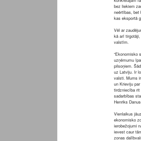
konkrētajam ra
bez liekiem za
neērtības, bet
kas eksportā ga
Vēl ar zaudēju
kā arī tirgotāj
valstīm.
“Ekonomisko sa
uzņēmumu īpašni
pilsoņiem. Šād
uz Latviju. Ir 
valsti. Mums ir
un Krieviju par
tirdzniecība ri
sadarbības stab
Henriks Danus
Vienlaikus jāu
ekonomisko zonu
ierobežojumi n
ievest caur tā
zonas dalībval