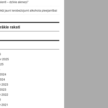
lenti – dzīvie akmeņi”
ēkā jauni ierobežojumi alkohola pieejamībai
ākie raksti
6
r 2025
025
4
 2024
2024
r 2023
 2023
r 2022
2
r 2021