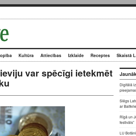
kopība
Kultūra
Attiecības
Izklaide
Receptes
Skaistā L
ieviju var spēcīgi ietekmēt
Jaunāk
iku
Digitālā i
pieejama
Slēgs Lat
ar Baltkri
Rīgā un J
festivāls”
LU Botāni