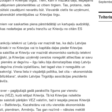
žotājam ir Krievijas tirgus. Tiem, kam ir mazāka daļa, iespējams
Septembe
udējumiem pārorientēties uz citiem tirgiem. Tas, protams, rada
 būtiski zaudējumi nevarētu būt. Visvairāk cietīs tie uzņēmumi,
lvenokārt orientējušies uz Krievijas tirgu.
Tviteri
miem var saskarties piena pārstrādātāji un kartupeļu audzētāji,
i, kas nodarbojas ar preču tranzītu uz Krieviju no citām ES
nkciju ietekmi uz Latviju var mazināt tas, ka dažu Latvijas
eki ir no Krievijas vai to kapitāla daļas pieder Krievijas
a saistība ar Krieviju var mazināt ekonomisko sankciju ietekmi
loģiski, ja Krievijas uzņēmēji censtos noregulēt attiecības ar savu
 piemērs ar degvīnu – ilgu laiku bija domstarpības starp Latviju
 degvīna zīmola izplatīšanu, bet tagad viss ir noregulēts un
t sekmīgi. Viena lieta ir vispārējā politika, bet cita – ekonomiskās
ilizēšana”, skaidro Latvijas Tirgotāju asociācijas prezidents
ēvičs.
zsver – pagājušajā gadā parakstīts līgums par vienotu
 (VEZ), kurā ietilpst Krievija. Tā kā Krievijas noteiktie
av saistoši pārējām VEZ valstīm, tad ir iespēja preces Krievijā
m – Baltkrieviju, Kazahstānu vai citu vienotās ekonomiskās
sti, piemēram, Armēniju. Tas gan nozīmē – nāksies meklēt