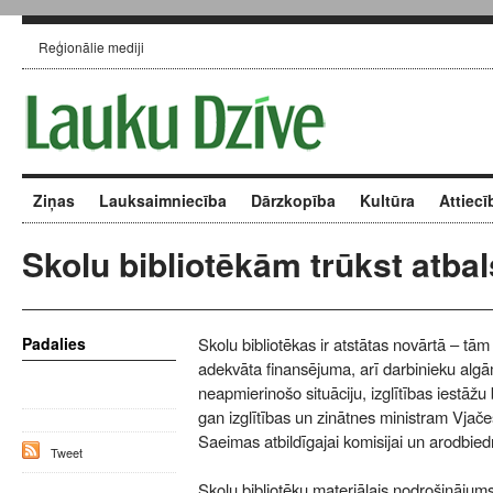
Reģionālie mediji
Ziņas
Lauksaimniecība
Dārzkopība
Kultūra
Attiecī
Skolu bibliotēkām trūkst atbal
Padalies
Skolu bibliotēkas ir atstātas novārtā – tām
adekvāta finansējuma, arī darbinieku alg
neapmierinošo situāciju, izglītības iestāžu b
gan izglītības un zinātnes ministram Vj
Saeimas atbildīgajai komisijai un arodbiedr
Tweet
Skolu bibliotēku materiālais nodrošinājums 