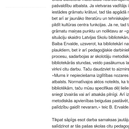
pašvaldību atbalsta. Ja vietvaras vadītājs ir 
iestādes grāmatu krātuvi, tad tās apgādā 
bet arī ar jaunāko literatūru un tehniskajie
pildīt kultūras centra funkcijas. Ja ne, ta
grāmatu maiņas punktu un noliktavu ar «
situāciju skaidro Latvijas Skolu bibliotekā
Baiba Ervalde, uzsverot, ka bibliotekāri nav
plauktiem, bet ir arī pedagoģiskie darbini
procesu, sadarbojas ar skolotāju metodis
bibliotekārās stundas, veido pasākumus la
virkni citu darbu. Taču daudzviet to aizmir
«Mums ir nepieciešama izglītības nozares i
atbalsts. Normatīvajos aktos noteikts, ka
bibliotēkām, taču mūsu specifikas dēļ lieli
sniegt izvairās vai arī atsakās pilnīgi. Arī i
metodiskās apvienības beigušas pastāvēt, 
palīdzību gaidīt nevaram,» teic B. Ervalde
Tikpat sāpīgs esot darba samaksas jautāju
salīdzinot ar tās pašas skolas citu pedago