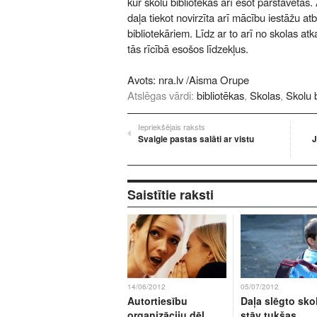
kur skolu bibliotēkas arī esot pārstāvētas
daļa tiekot novirzīta arī mācību iestāžu at
bibliotekāriem. Līdz ar to arī no skolas at
tās rīcībā esošos līdzekļus.
Avots:
nra.lv
/Aisma Orupe
Atslēgas vārdi:
bibliotēkas
,
Skolas
,
Skolu 
Iepriekšējais raksts
Svaigie pastas salāti ar vistu
J
Saistītie raksti
14/06/2012
05/07/2012
Autortiesību
Daļa slēgto sko
organizāciju dēļ
stāv tukšas