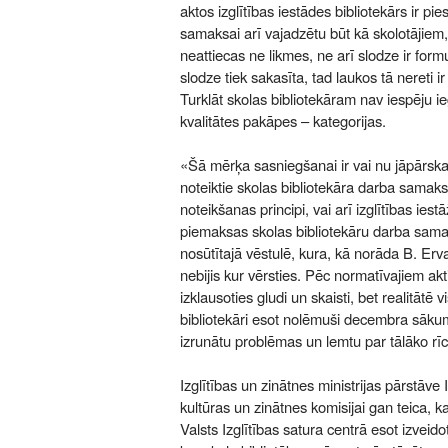
aktos izglītības iestādes bibliotekārs ir pi
samaksai arī vajadzētu būt kā skolotājiem, 
neattiecas ne likmes, ne arī slodze ir formu
slodze tiek sakasīta, tad laukos tā nereti 
Turklāt skolas bibliotekāram nav iespēju 
kvalitātes pakāpes – kategorijas.
«Šā mērķa sasniegšanai ir vai nu jāpārska
noteiktie skolas bibliotekāra darba sama
noteikšanas principi, vai arī izglītības iest
piemaksas skolas bibliotekāru darba sama
nosūtītajā vēstulē, kura, kā norāda B. Erva
nebijis kur vērsties. Pēc normatīvajiem ak
izklausoties gludi un skaisti, bet realitātē
bibliotekāri esot nolēmuši decembra sākumā
izrunātu problēmas un lemtu par tālāko rīc
Izglītības un zinātnes ministrijas pārstāve
kultūras un zinātnes komisijai gan teica, ka
Valsts Izglītības satura centrā esot izvei