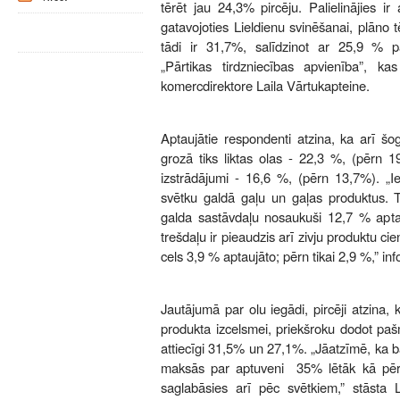
tērēt jau 24,3% pircēju. Palielinājies ir a
gatavojoties Lieldienu svinēšanai, plāno 
tādi ir 31,7%, salīdzinot ar 25,9 % p
„Pārtikas tirdzniecības apvienība”, kas
komercdirektore Laila Vārtukapteine.
Aptaujātie respondenti atzina, ka arī šo
grozā tiks liktas olas - 22,3 %, (pērn 
izstrādājumi - 16,6 %, (pērn 13,7%). „Ie
svētku galdā gaļu un gaļas produktus. 
galda sastāvdaļu nosaukuši 12,7 % apta
trešdaļu ir pieaudzis arī zivju produktu cie
cels 3,9 % aptaujāto; pērn tikai 2,9 %,” in
Jautājumā par olu iegādi, pircēji atzina,
produkta izcelsmei, priekšroku dodot pašm
attiecīgi 31,5% un 27,1%. „Jāatzīmē, ka b
maksās par aptuveni 35% lētāk kā pērn
saglabāsies arī pēc svētkiem,” stāsta L.