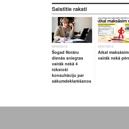
Saistītie raksti
05/03/2012
03/01/2012
Šogad Notāru
Atkal maksāsim
dienās sniegtas
vairāk nekā pēr
vairāk nekā 4
tūkstoši
konsultāciju par
sākumdeklarēšanos