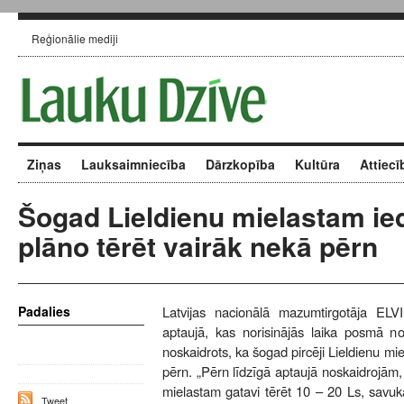
Reģionālie mediji
Ziņas
Lauksaimniecība
Dārzkopība
Kultūra
Attiecī
Šogad Lieldienu mielastam ied
plāno tērēt vairāk nekā pērn
Padalies
Latvijas nacionālā mazumtirgotāja ELVI 
aptaujā, kas norisinājās laika posmā n
noskaidrots, ka šogad pircēji Lieldienu mi
pērn. „Pērn līdzīgā aptaujā noskaidrojām,
mielastam gatavi tērēt 10 – 20 Ls, savu
Tweet