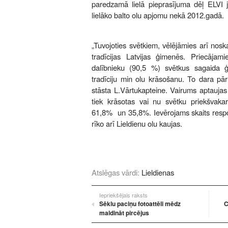
paredzamā lielā pieprasījuma dēļ ELVI jau
lielāko balto olu apjomu nekā 2012.gadā.
„Tuvojoties svētkiem, vēlējāmies arī noskai
tradīcijas Latvijas ģimenēs. Priecājami
dalībnieku (90,5 %) svētkus sagaida 
tradīciju min olu krāsošanu. To dara pār
stāsta L.Vārtukapteine. Vairums aptaujas 
tiek krāsotas vai nu svētku priekšvakarā
61,8% un 35,8%. Ievērojams skaits res
rīko arī Lieldienu olu kaujas.
Atslēgas vārdi:
Lieldienas
Iepriekšējais raksts
Sēklu paciņu fotoattēli mēdz
C
maldināt pircējus