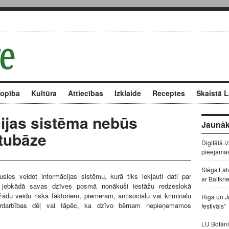
kopība
Kultūra
Attiecības
Izklaide
Receptes
Skaistā L
cijas sistēma nebūs
Jaunāk
atubāze
Digitālā i
pieejama
Slēgs Lat
usies veidot informācijas sistēmu, kurā tiks iekļauti dati par
ar Baltkri
i jebkādā savas dzīves posmā nonākuši iestāžu redzeslokā
žādu veidu riska faktoriem, piemēram, antisociālu vai kriminālu
Rīgā un J
vardarbības dēļ vai tāpēc, ka dzīvo bērnam nepieņemamos
festivāls”
LU Botāni