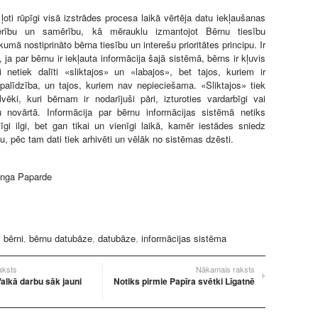
ļoti rūpīgi visā izstrādes procesa laikā vērtēja datu iekļaušanas
derību un samērību, kā mērauklu izmantojot Bērnu tiesību
kumā nostiprināto bērna tiesību un interešu prioritātes principu. Ir
 ja par bērnu ir iekļauta informācija šajā sistēmā, bērns ir kļuvis
i netiek dalīti «sliktajos» un «labajos», bet tajos, kuriem ir
alīdzība, un tajos, kuriem nav nepieciešama. «Sliktajos» tiek
ilvēki, kuri bērnam ir nodarījuši pāri, izturoties vardarbīgi vai
 novārtā. Informācija par bērnu informācijas sistēmā netiks
īgi ilgi, bet gan tikai un vienīgi laikā, kamēr iestādes sniedz
u, pēc tam dati tiek arhivēti un vēlāk no sistēmas dzēsti.
Inga Paparde
:
bērni
,
bērnu datubāze
,
datubāze
,
informācijas sistēma
raksts
Nākamais raksts
alkā darbu sāk jauni
Notiks pirmie Papīra svētki Līgatnē