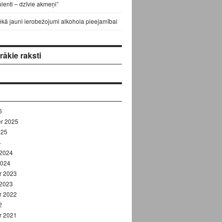
lenti – dzīvie akmeņi”
ēkā jauni ierobežojumi alkohola pieejamībai
ākie raksti
6
r 2025
025
4
 2024
2024
r 2023
 2023
r 2022
2
r 2021