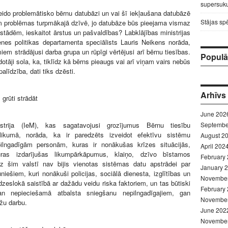
supersuku
eido problemātisko bērnu datubāzi un vai šī iekļaušana datubāzē
Stājas sp
m problēmas turpmākajā dzīvē, jo datubāze būs pieejama vismaz
tādēm, ieskaitot ārstus un pašvaldības? Labklājības ministrijas
nes politikas departamenta speciālists Lauris Neikens norāda,
iem strādājusi darba grupa un rūpīgi vērtējusi arī bērnu tiesības.
Populār
otāji sola, ka, tiklīdz kā bērns pieaugs vai arī viņam vairs nebūs
līdzība, dati tiks dzēsti.
Arhīvs
grūti strādāt
June 202
nistrija (IeM), kas sagatavojusi grozījumus Bērnu tiesību
Septembe
likumā, norāda, ka ir paredzēts izveidot efektīvu sistēmu
August 2
ilngadīgām personām, kuras ir nonākušas krīzes situācijās,
April 202
ras izdarījušas likumpārkāpumus, klaiņo, dzīvo bīstamos
February
dz šim valstī nav bijis vienotas sistēmas datu apstrādei par
January 
niešiem, kuri nonākuši policijas, sociālā dienesta, izglītības un
Novembe
edzeslokā saistībā ar dažādu veidu riska faktoriem, un tas būtiski
February
gan nepieciešamā atbalsta sniegšanu nepilngadīgajiem, gan
Novembe
āžu darbu.
June 202
Novembe