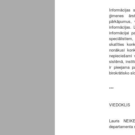
Informācijas 
ģimenes ārst
pārkāpumus, 
informācijas. 
informācijai 
speciālistiem,
skatīties kon
nonākusi konk
nepieciešami v
sistēmā, insti
ir pieejama p
birokrātisko s
***
VIEDOKLIS
Lauris NEIKE
departamenta s