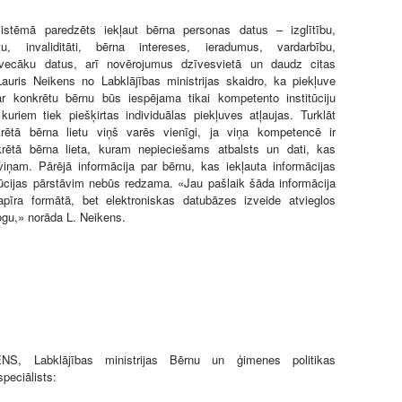
sistēmā paredzēts iekļaut bērna personas datus – izglītību,
u, invaliditāti, bērna intereses, ieradumus, vardarbību,
vecāku datus, arī novērojumus dzīvesvietā un daudz citas
Lauris Neikens no Labklājības ministrijas skaidro, ka piekļuve
par konkrētu bērnu būs iespējama tikai kompetento institūciju
 kuriem tiek piešķirtas individuālas piekļuves atļaujas. Turklāt
krētā bērna lietu viņš varēs vienīgi, ja viņa kompetencē ir
rētā bērna lieta, kuram nepieciešams atbalsts un dati, kas
iņam. Pārējā informācija par bērnu, kas iekļauta informācijas
tūcijas pārstāvim nebūs redzama. «Jau pašlaik šāda informācija
apīra formātā, bet elektroniskas datubāzes izveide atvieglos
logu,» norāda L. Neikens.
NS, Labklājības ministrijas Bērnu un ģimenes politikas
peciālists: