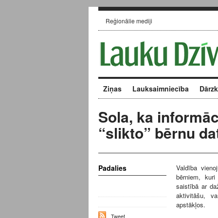
Reģionālie mediji
Ziņas
Lauksaimniecība
Dārz
Sola, ka informā
“slikto” bērnu d
Padalies
Valdība vienoj
bērniem, kur
saistībā ar da
aktivitāšu, 
apstākļos.
Tweet