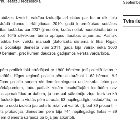
rnu iestāžu redzeslokā
Septembe
ubāzes izveidi, valdība izskatīja arī datus par to, ar cik lielu
Tviteri
strādā dienesti. Bāriņtiesas 2010. gadā informējušas sociālos
itas iestādes par 2237 ģimenēm, kurās netiek nodrošināta bērna
bet 1645 cilvēkiem bērna aprūpes tiesības atņemtas. Pašlaik
tvedība tiek veikta manuāli (datorizēta sistēma ir tikai Rīgā).
s Sociālajā dienestā vien 2011. gadā bija vairāk nekā 3000
 bērniem, pret kuriem daudzos gadījumos vērsta vardarbība.
 pērn profilaktiski strādājusi ar 1800 bērniem (arī policijā lietas ir
ormātā). Rīgas reģionā policija pērn aizturējusi 1162 bērnus. Arī
ības policija saņem simtiem iesniegumu un izskata lietas par
pārkāpumiem, taču pašlaik visām iesaistītajām iestādēm nav
us apmainīties ar datiem, jo nav pat sākotnējo ziņu, kurš un kā
a. Ieslodzījuma vietās pērn atradās 53 nepilngadīgie ieslodzītie, no
ntu sodu izcieta jau ceturto reizi vai vairāk (!), bet 39 procenti –
lsts probācijas dienestam pērn bija 744 nepilngadīgo lietas – 39
iem dienesta uzraudzībā bija jau atkārtoti.