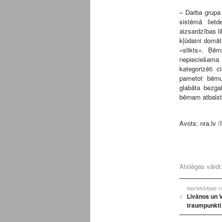
– Darba grupa 
sistēmā liet
aizsardzības li
kļūdaini domāt,
«slikts». Bērn
nepieciešama p
kategorizēti c
pametot bērnu
glabāta bezgal
bērnam atbalst
Avots:
nra.lv
/
Atslēgas vārdi
Iepriekšējais 
Līvānos un V
traumpunkti