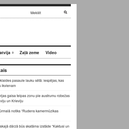
atvija
Zaļā zeme
Video
ais
zklaides pasaule lauku sētā: iespējas, kas
s ikvienam
vijas gaisa telpas zonu pie austrumu robežas
eviju un Krieviju
ūrmalā notiks “Rudens kamermūzikas
skajā dārzā būs skatāma izstāde “Kaktusi un