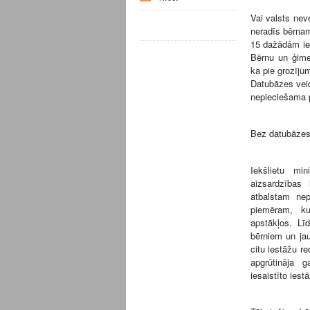
Vai valsts nev
neradīs bērna
15 dažādām ies
Bērnu un ģime
ka pie grozījum
Datubāzes veid
nepieciešama pa
Bez datubāzes 
Iekšlietu mi
aizsardzības 
atbalstam nep
piemēram, ku
apstākļos. Lī
bērniem un jau
citu iestāžu r
apgrūtināja 
iesaistīto iest