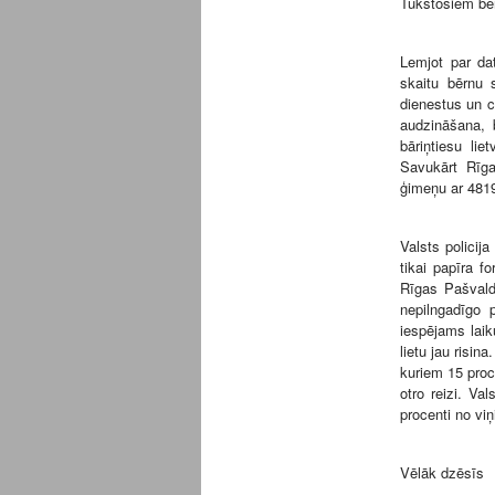
Tūkstošiem bē
Lemjot par dat
skaitu bērnu 
dienestus un c
audzināšana, 
bāriņtiesu lie
Savukārt Rīga
ģimeņu ar 4819
Valsts policija
tikai papīra f
Rīgas Pašvald
nepilngadīgo 
iespējams laik
lietu jau risin
kuriem 15 proce
otro reizi. Va
procenti no viņ
Vēlāk dzēsīs