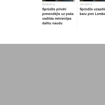
06/06/2012
16/10/2012
Sprūdžs privāti
Sprūdžs uzspēl
pretendējis uz paša
karu pret Lemb
vadītās ministrijas
dalītu naudu