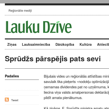
Reģionālie mediji
Ziņas
Lauksaimniecība
Dārzkopība
Kultūra
Attiecī
Sprūdžs pārspējis pats sevi
Padalies
Bijušais vides un reģionālās attīstības m
savulaik tika pieķerts «nodokļu optimizāci
ņemamas dividendes pat no uzņēmuma, ku
liecina viņa valsts amatpersonas deklarācij
pildīt amata pienākumus.
Tweet
Kā zināms, E. Sprūdžs ministra amatu ats