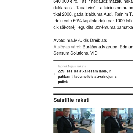
640 000 eiro. Tas ir nedaudz mazāk, nekā
deklarācijā. Tāpat viņš ir atteicies no aut
tikai 2008. gada izlaiduma Audi. Reinim T
Ideju cafe 50% kapitāla daļu par 1000 latie
cik sākotnēji ieguldīts uzņēmuma pamatkap
Avots:
nra.lv
/Uldis Dreiblats
Atslēgas vārdi:
Burāšana.lv grupa
,
Edmun
Sensum Solutions
,
VID
Iepriekšējais raksts
ZZS: Tas, ka atkal esam labie, ir
patīkami, taču neliels aizvainojums
paliek
Saistītie raksti