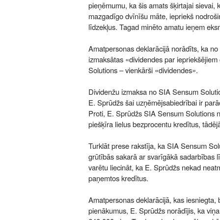
pieņēmumu, ka šis amats šķirtajai sievai, 
mazgadīgo dvīnīšu māte, iepriekš nodrošin
līdzekļus. Tagad minēto amatu ieņem eksmi
Amatpersonas deklarācijā norādīts, ka no
izmaksātas «dividendes par iepriekšējie
Solutions – vienkārši «dividendes».
Dividenžu izmaksa no SIA Sensum Solution
E. Sprūdžs šai uzņēmējsabiedrībai ir parā
Proti, E. Sprūdžs SIA Sensum Solutions 
piešķīra lielus bezprocentu kredītus, tādēj
Turklāt prese rakstīja, ka SIA Sensum Sol
grūtībās sakarā ar svarīgākā sadarbības l
varētu liecināt, ka E. Sprūdžs nekad ne
paņemtos kredītus.
Amatpersonas deklarācijā, kas iesniegta, b
pienākumus, E. Sprūdžs norādījis, ka viņa 