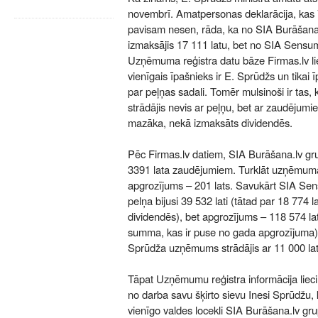
novembrī. Amatpersonas deklarācija, kas 
pavisam nesen, rāda, ka no SIA Burāšana.
izmaksājis 17 111 latu, bet no SIA Sensum
Uzņēmuma reģistra datu bāze Firmas.lv l
vienīgais īpašnieks ir E. Sprūdžs un tikai
par peļņas sadali. Tomēr mulsinoši ir ta
strādājis nevis ar peļņu, bet ar zaudējumie
mazāka, nekā izmaksāts dividendēs.
Pēc Firmas.lv datiem, SIA Burāšana.lv gr
3391 lata zaudējumiem. Turklāt uzņēmumam
apgrozījums – 201 lats. Savukārt SIA Se
pelņa bijusi 39 532 lati (tātad par 18 774
dividendēs), bet apgrozījums – 118 574 la
summa, kas ir puse no gada apgrozījuma).
Sprūdža uzņēmums strādājis ar 11 000 la
Tāpat Uzņēmumu reģistra informācija lieci
no darba savu šķirto sievu Inesi Sprūdžu, 
vienīgo valdes locekli SIA Burāšana.lv gru