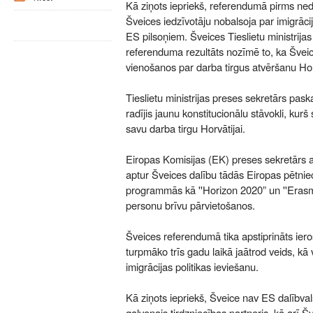
Kā ziņots iepriekš, referendumā pirms ne
Šveices iedzīvotāju nobalsoja par imigrāc
ES pilsoņiem. Šveices Tieslietu ministrijas
referenduma rezultāts nozīmē to, ka Šveic
vienošanos par darba tirgus atvēršanu Horv
Tieslietu ministrijas preses sekretārs pask
radījis jaunu konstitucionālu stāvokli, kurš
savu darba tirgu Horvātijai.
Eiropas Komisijas (EK) preses sekretārs a
aptur Šveices dalību tādās Eiropas pētniec
programmās kā ''Horizon 2020” un ''Erasmus 
personu brīvu pārvietošanos.
Šveices referendumā tika apstiprināts iero
turpmāko trīs gadu laikā jaātrod veids, kā
imigrācijas politikas ieviešanu.
Kā ziņots iepriekš, Šveice nav ES dalībval
galvenais tirdzniecības partneris, kā arī Š