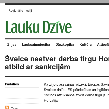
Reģionālie mediji
Ziņas
Lauksaimniecība
Dārzkopība
Kultūra
Attiecī
Šveice neatver darba tirgu Hor
atbild ar sankcijām
Padalies
Kā ziņo plašsaziņas līdzekļi, Eiropas Savi
Šveices dalību ES pētniecības un izglītīb
Šveices atteikšanos atvērt darba tirgu jaun
Horvātijai.
Tweet