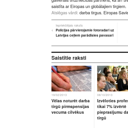
saistīta ar Eiropas un globālajiem tirgiem.
Atslēgas vārdi:
darba tirgus
,
Eiropas Savi
Iepriekšējais raksts
Policijas pārvietojamie fotoradari uz
Latvijas ceļiem parādīsies pavasarī
Saistītie raksti
19/02/2013
08/10/2013
Vēlas noturēt darba
Izvēloties profe
tirgū pirmspensijas
tikai 7% izvērtē
vecuma cilvēkus
pieprasījumu d
tirgū