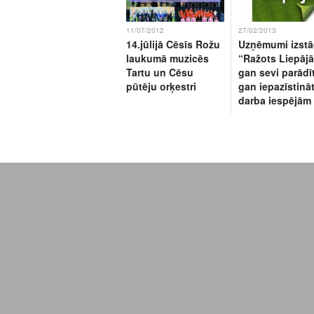
11/07/2012
27/02/2013
14.jūlijā Cēsīs Rožu
Uzņēmumi izst
laukumā muzicēs
“Ražots Liepājā
Tartu un Cēsu
gan sevi parādīt
pūtēju orķestri
gan iepazīstināt
darba iespējām