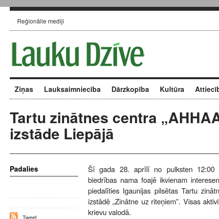
Reģionālie mediji
Ziņas
Lauksaimniecība
Dārzkopība
Kultūra
Attiecī
Tartu zinātnes centra „AHHA
izstāde Liepājā
Padalies
Šī gada 28. aprīlī no pulksten 12:00 
biedrības nama foajē ikvienam interes
piedalīties Igaunijas pilsētas Tartu zin
izstādē „Zinātne uz riteņiem”. Visas aktivi
krievu valodā.
Tweet