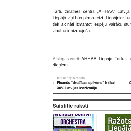
Tartu zinātnes centrs „AHHAA” Latvijā
Liepājā viņi būs pirmo reizi. Liepājnieki u
tiek aicināti izmantot iespēju vairāku st
zinātne ir aizraujoša.
Atslēgas vārdi:
AHHAA
,
Liepāja
,
Tartu zi
riteņiem
Iepriekšējais raksts
Finanšu “drošības spilvens” ir tikai
O
30% Latvijas iedzīvotāju
Saistītie raksti