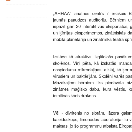
„AHHAA” zinātnes centrs ir lielākais Balt
jaunās paaudzes auditoriju. Bērniem u
iepazīt gan 20 interaktīvus eksponātus, g
un ķīmijas eksperimentos, zinātniskās da
mobilā planetārija un zinātniskā teātra s
Izstāde kā atraktīvs, izglītojošs pasākums
skolēnos. Viņi pēta, kā izskatās mand
nospiedumu mikrodaļiņas, atklāj, kā ķerme
vīrusiem un baktērijām. Skolēni varēs p
Mazākajiem bērniem tiks piedāvāta aizra
zinātnes maģisko dabu, kura vēstīs, k
iemitinās kāds drakons...
Vēl - divritenis no slotām, lāzera gaism
kaleidoskops, limonādes laboratorija- to v
maksas, jo šo programmu atbalsta Eiropas