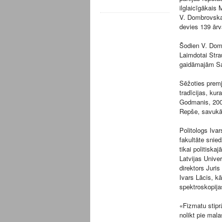
ilglaicīgākais 
V. Dombrovska 
devies 139 ārva
Šodien V. Domb
Laimdotai Stra
gaidāmajām S
Sēžoties premj
tradīcijas, ku
Godmanis, 2002
Repše, savukā
Politologs Iva
fakultāte snied
tikai politiska
Latvijas Univers
direktors Juri
Ivars Lācis, kā
spektroskopijas
«Fizmatu stiprā
nolikt pie mal