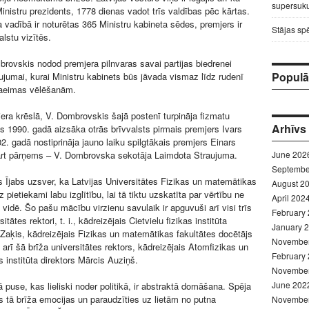
supersuku
Ministru prezidents, 1778 dienas vadot trīs valdības pēc kārtas.
vadībā ir noturētas 365 Ministru kabineta sēdes, premjers ir
Stājas sp
lstu vizītēs.
rovskis nodod premjera pilnvaras savai partijas biedrenei
Populār
ujumai, kurai Ministru kabinets būs jāvada vismaz līdz rudenī
aeimas vēlēšanām.
era krēslā, V. Dombrovskis šajā postenī turpināja fizmatu
Arhīvs
ras 1990. gadā aizsāka otrās brīvvalsts pirmais premjers Ivars
. gadā nostiprināja jauno laiku spilgtākais premjers Einars
rt pārņems – V. Dombrovska sekotāja Laimdota Straujuma.
June 202
Septembe
rs Ījabs uzsver, ka Latvijas Universitātes Fizikas un matemātikas
August 2
z pietiekami labu izglītību, lai tā tiktu uzskatīta par vērtību ne
April 202
jā vidē. Šo pašu mācību virzienu savulaik ir apguvuši arī visi trīs
February
itātes rektori, t. i., kādreizējais Cietvielu fizikas institūta
January 
s Zaķis, kādreizējais Fizikas un matemātikas fakultātes docētājs
Novembe
 arī šā brīža universitātes rektors, kādreizējais Atomfizikas un
February
 institūta direktors Mārcis Auziņš.
Novembe
June 202
 puse, kas lieliski noder politikā, ir abstraktā domāšana. Spēja
as tā brīža emocijas un paraudzīties uz lietām no putna
Novembe