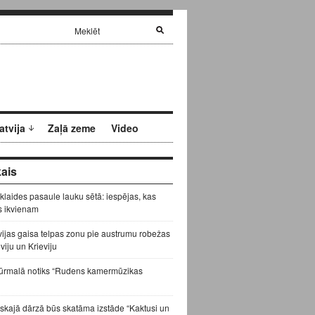
atvija
Zaļā zeme
Video
ais
zklaides pasaule lauku sētā: iespējas, kas
s ikvienam
vijas gaisa telpas zonu pie austrumu robežas
eviju un Krieviju
ūrmalā notiks “Rudens kamermūzikas
skajā dārzā būs skatāma izstāde “Kaktusi un