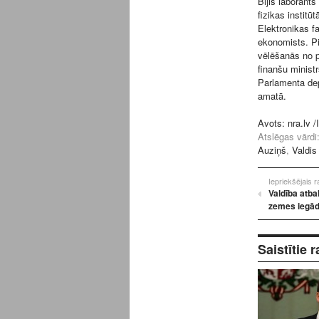
Bijis laborant
fizikas institū
Elektronikas f
ekonomists. Pi
vēlēšanās no p
finanšu minist
Parlamenta dep
amatā.
Avots:
nra.lv
/I
Atslēgas vārdi
Auziņš
,
Valdi
Iepriekšējais 
Valdība atba
zemes iegād
Saistītie r