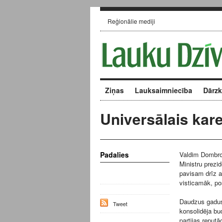
Reģionālie mediji
Ziņas
Lauksaimniecība
Dārz
Universālais kar
Padalies
Valdim Dombrov
Ministru prezi
pavisam drīz a
visticamāk, pos
Daudzus gadus 
Tweet
konsolidēja bud
partijas reputā