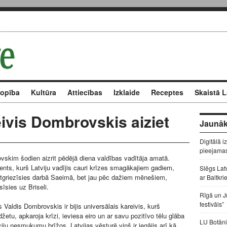
kopība
Kultūra
Attiecības
Izklaide
Receptes
Skaistā L
eivis Dombrovskis aiziet
Jaunāk
Digitālā i
pieejama
skim šodien aizrit pēdējā diena valdības vadītāja amatā.
dents, kurš Latviju vadījis cauri krīzes smagākajiem gadiem,
Slēgs Lat
tgriezīsies darbā Saeimā, bet jau pēc dažiem mēnešiem,
ar Baltkri
īsies uz Briseli.
Rīgā un J
festivāls”
Valdis Dombrovskis ir bijis universālais kareivis, kurš
žetu, apkaroja krīzi, ieviesa eiro un ar savu pozitīvo tēlu glāba
LU Botāni
ciju nesmukumu brīžos. Latvijas vēsturē viņš ir iegājis arī kā