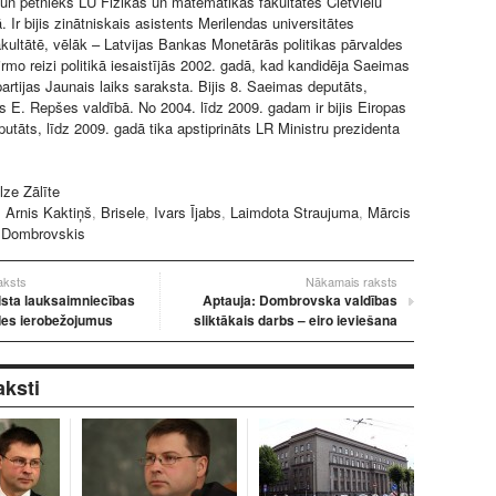
s un pētnieks LU Fizikas un matemātikas fakultātes Cietvielu
tā. Ir bijis zinātniskais asistents Merilendas universitātes
akultātē, vēlāk – Latvijas Bankas Monetārās politikas pārvaldes
rmo reizi politikā iesaistījās 2002. gadā, kad kandidēja Saeimas
artijas Jaunais laiks saraksta. Bijis 8. Saeimas deputāts,
rs E. Repšes valdībā. No 2004. līdz 2009. gadam ir bijis Eiropas
utāts, līdz 2009. gadā tika apstiprināts LR Ministru prezidenta
lze Zālīte
:
Arnis Kaktiņš
,
Brisele
,
Ivars Ījabs
,
Laimdota Straujuma
,
Mārcis
s Dombrovskis
raksts
Nākamais raksts
lsta lauksaimniecības
Aptauja: Dombrovska valdības
es ierobežojumus
sliktākais darbs – eiro ieviešana
aksti