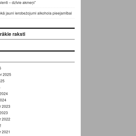
lenti – dzīvie akmeņi”
ēkā jauni ierobežojumi alkohola pieejamībai
ākie raksti
6
r 2025
025
4
 2024
2024
r 2023
 2023
r 2022
2
r 2021