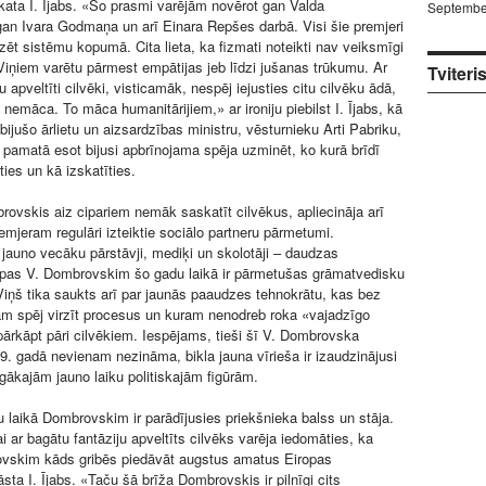
kata I. Ījabs. «Šo prasmi varējām novērot gan Valda
Septembe
n Ivara Godmaņa un arī Einara Repšes darbā. Visi šie premjeri
zēt sistēmu kopumā. Cita lieta, ka fizmati noteikti nav veiksmīgi
Viņiem varētu pārmest empātijas jeb līdzi jušanas trūkumu. Ar
Tviteri
pveltīti cilvēki, visticamāk, nespēj iejusties citu cilvēku ādā,
 nemāca. To māca humanitārijiem,» ar ironiju piebilst I. Ījabs, kā
ijušo ārlietu un aizsardzības ministru, vēsturnieku Arti Pabriku,
pamatā esot bijusi apbrīnojama spēja uzminēt, ko kurā brīdī
ties un kā izskatīties.
rovskis aiz cipariem nemāk saskatīt cilvēkus, apliecināja arī
emjeram regulāri izteiktie sociālo partneru pārmetumi.
 jauno vecāku pārstāvji, mediķi un skolotāji – daudzas
upas V. Dombrovskim šo gadu laikā ir pārmetušas grāmatvedisku
 Viņš tika saukts arī par jaunās paaudzes tehnokrātu, kas bez
m spēj virzīt procesus un kuram nenodreb roka «vajadzīgo
pārkāpt pāri cilvēkiem. Iespējams, tieši šī V. Dombrovska
. gadā nevienam nezināma, bikla jauna vīrieša ir izaudzinājusi
gākajām jauno laiku politiskajām figūrām.
 laikā Dombrovskim ir parādījusies priekšnieka balss un stāja.
i ar bagātu fantāziju apveltīts cilvēks varēja iedomāties, ka
vskim kāds gribēs piedāvāt augstus amatus Eiropas
sta I. Ījabs. «Taču šā brīža Dombrovskis ir pilnīgi cits