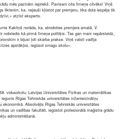
kādu mēs pazinām iepriekš. Pavisam cita līmeņa cilvēks! Viņš
gs liktenim, ka, nejauši kļūstot par premjeru, tika dota iespēja tik
 dzīvi,» atzīst eksperts.
 Arnis Kaktiņš norāda, ka, atrodoties premjera amatā, V.
r nobriedis kā pirmā līmeņa politiķis. Tas gan mani nepārsteidz,
ovskim ir bijusi ļoti skarba prakse. Viņš valsti vadīja
rīzes apstākļos, iegūsot smagu skolu».
58. vidusskolu; Latvijas Universitātes Fizikas un matemātikas
rī ieguvis Rīgas Tehniskās universitātes inženierzinātņu
u ekonomikā. Absolvējis Rīgas Tehniskās universitātes
ikas un vadības fakultāti, iegūstot profesionālā maģistra grādu
kļu administrēšanā.