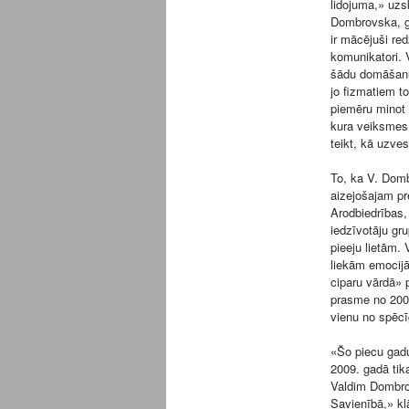
lidojuma,» uzs
Dombrovska, ga
ir mācējuši red
komunikatori. 
šādu domāšanu a
jo fizmatiem to
piemēru minot b
kura veiksmes 
teikt, kā uzves
To, ka V. Domb
aizejošajam pr
Arodbiedrības,
iedzīvotāju gr
pieeju lietām.
liekām emocijā
ciparu vārdā» 
prasme no 2009
vienu no spēcī
«Šo piecu gadu
2009. gadā tika
Valdim Dombro
Savienībā,» klā