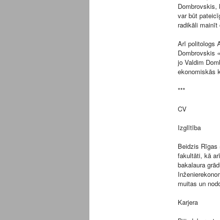
Dombrovskis, 
var būt pateicī
radikāli mainīt
Arī politologs
Dombrovskis «i
jo Valdim Dombr
ekonomiskās k
***
CV
Izglītība
Beidzis Rīgas 
fakultāti, kā a
bakalaura grād
Inženierekonom
muitas un nodo
Karjera