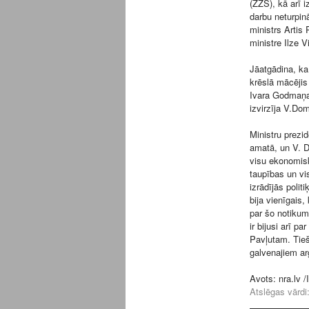
(ZZS), kā arī i
darbu neturpin
ministrs Artis 
ministre Ilze 
Jāatgādina, ka
krēslā mācējis
Ivara Godmaņa 
izvirzīja V.Do
Ministru prezi
amatā, un V. 
visu ekonomis
taupības un vi
izrādījās polit
bija vienīgais
par šo notikum
ir bijusi arī 
Pavļutam. Tieš
galvenajiem ar
Avots:
nra.lv
/I
Atslēgas vārdi