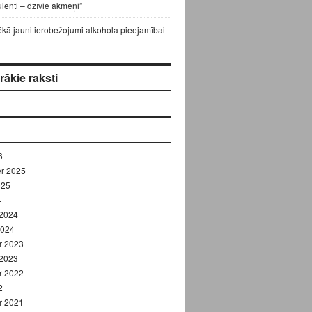
lenti – dzīvie akmeņi”
ēkā jauni ierobežojumi alkohola pieejamībai
ākie raksti
6
r 2025
025
4
 2024
2024
r 2023
 2023
r 2022
2
r 2021