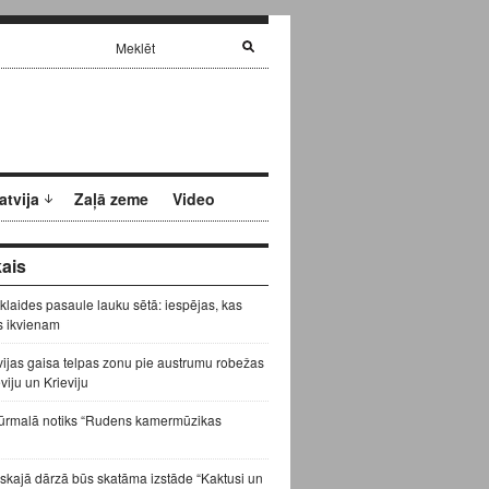
atvija
Zaļā zeme
Video
ais
zklaides pasaule lauku sētā: iespējas, kas
s ikvienam
vijas gaisa telpas zonu pie austrumu robežas
eviju un Krieviju
ūrmalā notiks “Rudens kamermūzikas
skajā dārzā būs skatāma izstāde “Kaktusi un