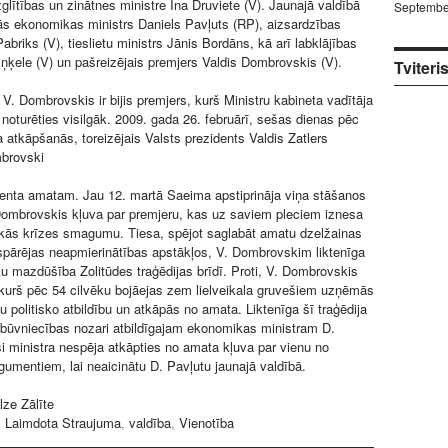
zglītības un zinātnes ministre Ina Druviete (V). Jaunajā valdībā
Septembe
ās ekonomikas ministrs Daniels Pavļuts (RP), aizsardzības
Pabriks (V), tieslietu ministrs Jānis Bordāns, kā arī labklājības
Viņķele (V) un pašreizējais premjers Valdis Dombrovskis (V).
Tviteri
 V. Dombrovskis ir bijis premjers, kurš Ministru kabineta vadītāja
 noturēties visilgāk. 2009. gada 26. februārī, sešas dienas pēc
atkāpšanās, toreizējais Valsts prezidents Valdis Zatlers
mbrovski
denta amatam. Jau 12. martā Saeima apstiprināja viņa stāšanos
Dombrovskis kļuva par premjeru, kas uz saviem pleciem iznesa
kās krīzes smagumu. Tiesa, spējot saglabāt amatu dzelžainas
spārējas neapmierinātības apstākļos, V. Dombrovskim liktenīga
iķu mazdūšība Zolitūdes traģēdijas brīdī. Proti, V. Dombrovskis
, kurš pēc 54 cilvēku bojāejas zem lielveikala gruvešiem uzņēmās
u politisko atbildību un atkāpās no amata. Liktenīga šī traģēdija
par būvniecības nozari atbildīgajam ekonomikas ministram D.
i ministra nespēja atkāpties no amata kļuva par vienu no
gumentiem, lai neaicinātu D. Pavļutu jaunajā valdībā.
lze Zālīte
:
Laimdota Straujuma
,
valdība
,
Vienotība