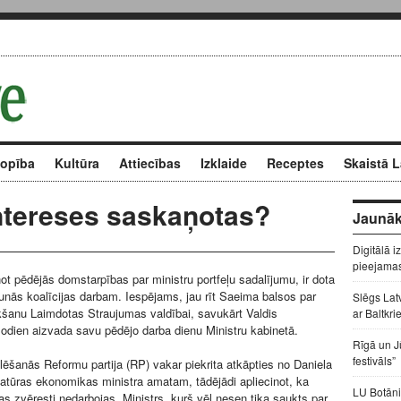
kopība
Kultūra
Attiecības
Izklaide
Receptes
Skaistā L
Intereses saskaņotas?
Jaunāk
Digitālā i
pieejama
not pēdējās domstarpības par ministru portfeļu sadalījumu, ir dota
unās koalīcijas darbam. Iespējams, jau rīt Saeima balsos par
Slēgs Lat
ikšanu Laimdotas Straujumas valdībai, savukārt Valdis
ar Baltkri
dien aizvada savu pēdējo darba dienu Ministru kabinetā.
Rīgā un J
festivāls”
elēšanās Reformu partija (RP) vakar piekrita atkāpties no Daniela
atūras ekonomikas ministra amatam, tādējādi apliecinot, ka
LU Botāni
bas zvēresti nedarbojas. Ministrs, kurš vēl nesen tika saukts par