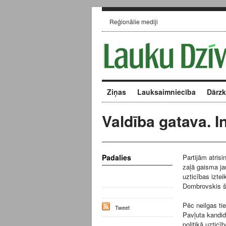
Reģionālie mediji
Ziņas
Lauksaimniecība
Dārz
Valdība gatava. 
Padalies
Partijām atrisi
zaļā gaisma ja
uzticības izte
Dombrovskis šo
Pēc neilgas ti
Tweet
Pavļuta kandid
politikā uzticī