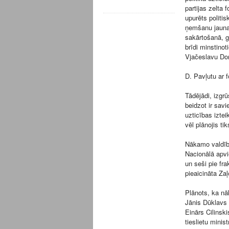
partijas zelta 
upurēts politis
ņemšanu jauna
sakārtošanā, g
brīdi minstinot
Vjačeslavu Do
D. Pavļutu ar 
Tādējādi, izgrū
beidzot ir sav
uzticības izte
vēl plānojis ti
Nākamo valdību
Nacionālā apv
un seši pie fra
pieaicināta Za
Plānots, ka nā
Jānis Dūklavs 
Einārs Cilinsk
tieslietu mini