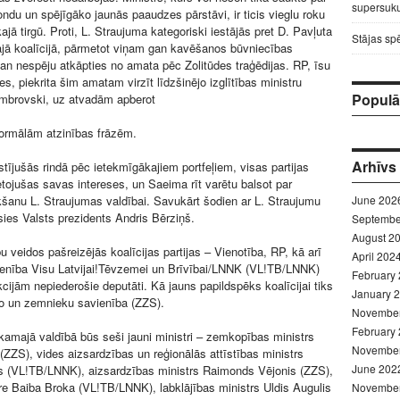
supersuku
fondu un spējīgāko jaunās paaudzes pārstāvi, ir ticis vieglu roku
kajā tirgū. Proti, L. Straujuma kategoriski iestājās pret D. Pavļuta
Stājas sp
jā koalīcijā, pārmetot viņam gan kavēšanos būvniecības
an nespēju atkāpties no amata pēc Zolitūdes traģēdijas. RP, īsu
ies, piekrita šim amatam virzīt līdzšinējo izglītības ministru
Populār
mbrovski, uz atvadām apberot
formālām atzinības frāzēm.
Arhīvs
stījušās rindā pēc ietekmīgākajiem portfeļiem, visas partijas
ietojušas savas intereses, un Saeima rīt varētu balsot par
ikšanu L. Straujumas valdībai. Savukārt šodien ar L. Straujumu
June 202
ksies Valsts prezidents Andris Bērziņš.
Septembe
August 2
 veidos pašreizējās koalīcijas partijas – Vienotība, RP, kā arī
April 202
ienība Visu Latvijai!Tēvzemei un Brīvībai/LNNK (VL!TB/LNNK)
February
kcijām nepiederošie deputāti. Kā jauns papildspēks koalīcijai tiks
January 
ļo un zemnieku savienība (ZZS).
Novembe
February
kamajā valdībā būs seši jauni ministri – zemkopības ministrs
Novembe
(ZZS), vides aizsardzības un reģionālās attīstības ministrs
June 202
is (VL!TB/LNNK), aizsardzības ministrs Raimonds Vējonis (ZZS),
stre Baiba Broka (VL!TB/LNNK), labklājības ministrs Uldis Augulis
Novembe