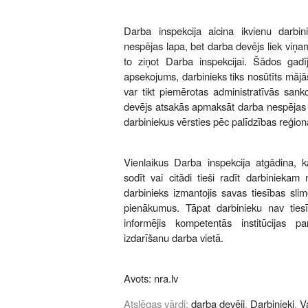
Darba inspekcija aicina ikvienu darbi
nespējas lapa, bet darba devējs liek viņa
to ziņot Darba inspekcijai. Šādos gad
apsekojums, darbinieks tiks nosūtīts mājā
var tikt piemērotas administratīvās sank
devējs atsakās apmaksāt darba nespējas l
darbiniekus vērsties pēc palīdzības reģionā
Vienlaikus Darba inspekcija atgādina, k
sodīt vai citādi tieši radīt darbiniekam
darbinieks izmantojis savas tiesības sli
pienākumus. Tāpat darbinieku nav tiesī
informējis kompetentās institūcijas p
izdarīšanu darba vietā.
Avots:
nra.lv
Atslēgas vārdi:
darba devēji
,
Darbinieki
,
V