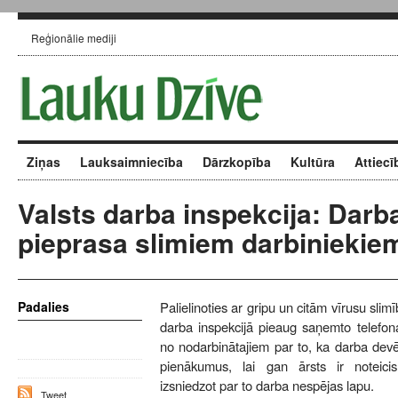
Reģionālie mediji
Ziņas
Lauksaimniecība
Dārzkopība
Kultūra
Attiecī
Valsts darba inspekcija: Darba
pieprasa slimiem darbiniekiem
Padalies
Palielinoties ar gripu un citām vīrusu sli
darba inspekcijā pieaug saņemto telefon
no nodarbinātajiem par to, ka darba devēj
pienākumus, lai gan ārsts ir noteici
izsniedzot par to darba nespējas lapu.
Tweet