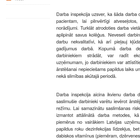
Darba inspekcija uzsver, ka šāda darba de
pacientam, lai pilnvērtīgi atveseļotos,
norādījumi. Turklāt atrodoties darba vietā
aplipināt savus kolēģus. Neveseli darbin
darbu nekvalitatīvi, kā arī pieļauj kļūd
gadījumus darbā. Kopumā darba devē
darbiniekiem strādāt, var radīt e
uzņēmumam, jo darbiniekiem var attīstīti
ārstēšanai nepieciešams papildus laiks u
nekā slimības akūtajā periodā.
Darba inspekcija aicina ikvienu darba d
saslimušie darbinieki varētu ievērot ārst
režīmu. Lai samazinātu saslimšanas risk
izmantot attālinātā darba metodes, k
piemērus no vairākiem Latvijas uzņēmu
papildus roku dezinfekcijas līdzekļus, be
dabiskos vitamīnus (piemēram, dzērvene