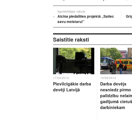
Iepriekšējais raksts
Aicina piedalīties projektā „Satiec
Gri
savu meistaru!”
Saistītie raksti
17/04/2012
13/06/2012
Pievilcīgākie darba
Darba devējs
devēji Latvijā
nesniedz pirmo
palīdzību nelai
gadījumā cietu
darbiniekam