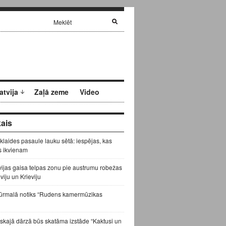
atvija
Zaļā zeme
Video
ais
zklaides pasaule lauku sētā: iespējas, kas
s ikvienam
vijas gaisa telpas zonu pie austrumu robežas
eviju un Krieviju
ūrmalā notiks “Rudens kamermūzikas
skajā dārzā būs skatāma izstāde “Kaktusi un