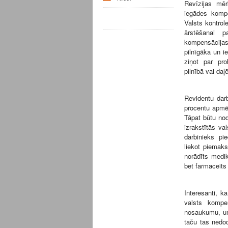
Revīzijas mēr
iegādes kompe
Valsts kontrol
ārstēšanai 
kompensācijas
pilnīgāka un i
ziņot par pr
pilnībā vai da
Revidentu darb
procentu apmē
Tāpat būtu nod
izrakstītās va
darbinieks pi
liekot piemaks
norādīts medik
bet farmaceits
Interesanti, k
valsts kompe
nosaukumu, un
taču tas nedo