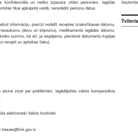
ūs konfidenciāla un netiks izpausta citām personām. Iegūtās
Septembe
antotas tikai apkopotā veidā, nenorādot personu datus.
Tviteri
edzot informāciju, precīzi norādīt receptes izrakstīšanas datumu,
nosaukumu (devu un stiprumu), medikamenta iegādes datumu,
sāto summu, kā arī, ja iespējams, pievienot dokumentu kopijas
šo recepti un aptiekas čeku).
e aicina ziņot par problēmām, iegādājoties valsts kompensētus
.
ūta elektroniski Valsts kontrolei.
 tresais@lrvk.gov.lv