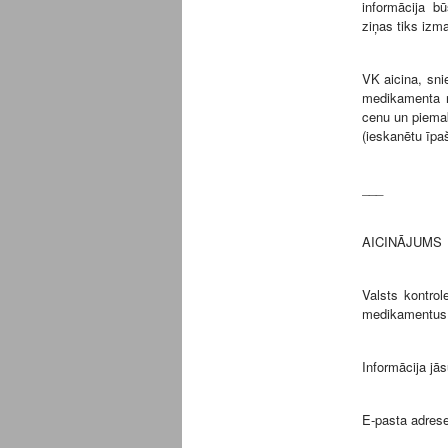
informācija b
ziņas tiks izm
VK aicina, sni
medikamenta 
cenu un piemak
(ieskanētu īpa
___
AICINĀJUMS
Valsts kontrol
medikamentus
Informācija jās
E-pasta adrese