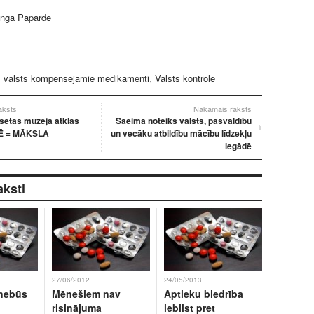
Inga Paparde
:
valsts kompensējamie medikamenti
,
Valsts kontrole
raksts
Nākamais raksts
lsētas muzejā atklās
Saeimā noteiks valsts, pašvaldību
DĒ = MĀKSLA
un vecāku atbildību mācību līdzekļu
iegādē
aksti
27/06/2012
24/05/2013
 nebūs
Mēnešiem nav
Aptieku biedrība
risinājuma
iebilst pret