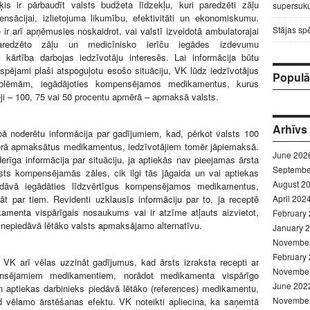
ķis ir pārbaudīt valsts budžeta līdzekļu, kuri paredzēti zāļu
supersuku
nsācijai, izlietojuma likumību, efektivitāti un ekonomiskumu.
Stājas sp
e ir arī apņēmusies noskaidrot, vai valstī izveidotā ambulatorajai
paredzēto zāļu un medicīnisko ierīču iegādes izdevumu
 kārtība darbojas iedzīvotāju interesēs. Lai informācija būtu
espējami plaši atspoguļotu esošo situāciju, VK lūdz iedzīvotājus
Populār
oblēmām, iegādājoties kompensējamos medikamentus, kurus
ļēji – 100, 75 vai 50 procentu apmērā – apmaksā valsts.
Arhīvs
ā noderētu informācija par gadījumiem, kad, pērkot valsts 100
rā apmaksātus medikamentus, iedzīvotājiem tomēr jāpiemaksā.
June 202
erīga informācija par situāciju, ja aptiekās nav pieejamas ārsta
Septembe
lsts kompensējamās zāles, cik ilgi tās jāgaida un vai aptiekas
August 2
edāvā iegādāties līdzvērtīgus kompensējamos medikamentus,
āt par tiem. Revidenti uzklausīs informāciju par to, ja receptē
April 202
amenta vispārīgais nosaukums vai ir atzīme atļauts aizvietot,
February
 nepiedāvā lētāko valsts apmaksājamo alternatīvu.
January 
Novembe
February
a VK arī vēlas uzzināt gadījumus, kad ārsts izraksta recepti ar
Novembe
nsējamiem medikamentiem, norādot medikamenta vispārīgo
June 202
 aptiekas darbinieks piedāvā lētāko (references) medikamentu,
Novembe
d vēlamo ārstēšanas efektu. VK noteikti apliecina, ka saņemtā