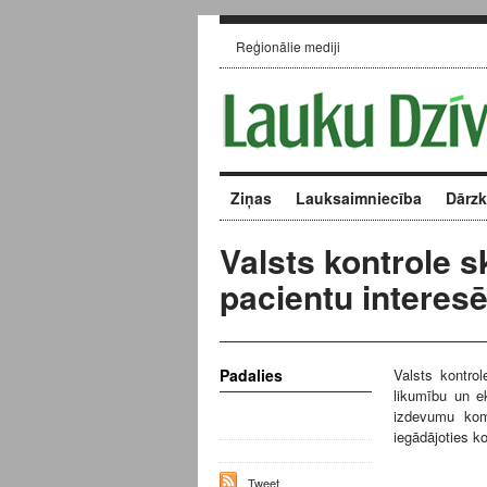
Reģionālie mediji
Ziņas
Lauksaimniecība
Dārz
Valsts kontrole s
pacientu interes
Padalies
Valsts kontrol
likumību un e
izdevumu komp
iegādājoties 
Tweet