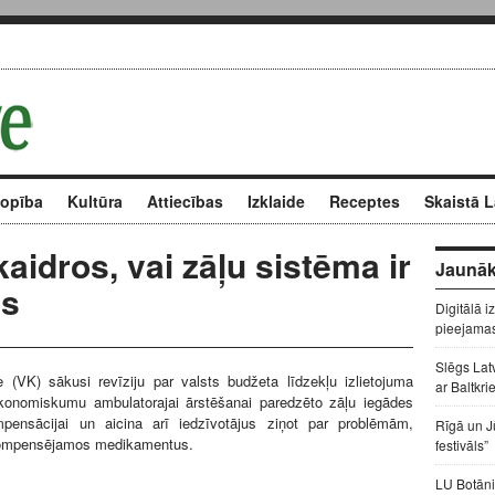
kopība
Kultūra
Attiecības
Izklaide
Receptes
Skaistā L
kaidros, vai zāļu sistēma ir
Jaunāk
ēs
Digitālā i
pieejama
Slēgs Lat
e (VK) sākusi revīziju par valsts budžeta līdzekļu izlietojuma
ar Baltkri
konomiskumu ambulatorajai ārstēšanai paredzēto zāļu iegādes
ensācijai un aicina arī iedzīvotājus ziņot par problēmām,
Rīgā un J
kompensējamos medikamentus.
festivāls”
LU Botāni