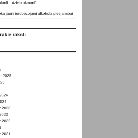
lenti – dzīvie akmeņi”
ēkā jauni ierobežojumi alkohola pieejamībai
ākie raksti
6
r 2025
025
4
 2024
2024
r 2023
 2023
r 2022
2
r 2021