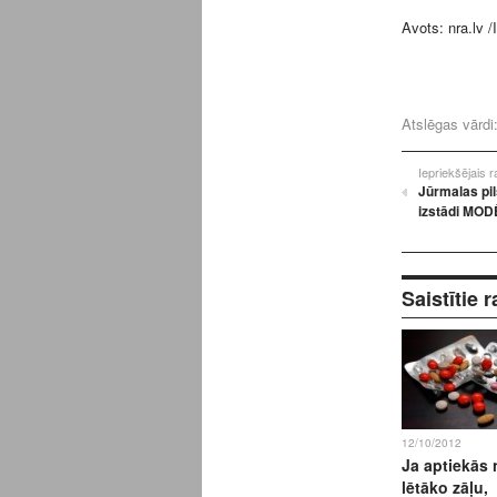
Avots:
nra.lv
/
Atslēgas vārdi
Iepriekšējais 
Jūrmalas pi
izstādi MO
Saistītie r
12/10/2012
Ja aptiekās
lētāko zāļu,