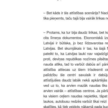
– Bet kāds ir šis attīstības scenārijs? Nac
tika pieņemts, taču tajā bija vairāk lirikas
– Protams, ka tur bija daudz lirikas, bet k
cita līmeņa dokumentos. Ekonomiskā iz
Latvijai ir būtiska, jo bez līdzsvarotas 
Latvijas. Bet skumjākais ir tas, ka šaj
pateikt to, ka Latvijas lauki nav vajadzīgi
proti, deviņas republikas nozīmes pilsēta
nauda atliks, tad to varbūt dabūs arī pār
attīstība attiecas uz šiem trīsdesmit ce
palīdzību šie centri savulaik ir dabūju
attīstījušies daudz labāk nekā apkārtējās
ved uz to, ka arvien mazāk naudas tiks ie
arvien vairāk – attīstības centros. Ja pār
ka visiem ceļiem naudas nepietiks, tāpat t
laukos, autobusu redzēs varbūt tikai reizi
skatīties, kā tiek veidots nākamā gada bu