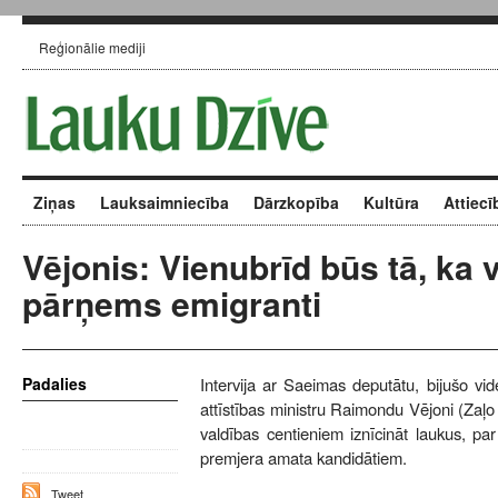
Reģionālie mediji
Ziņas
Lauksaimniecība
Dārzkopība
Kultūra
Attiecī
Vējonis: Vienubrīd būs tā, ka v
pārņems emigranti
Padalies
Intervija ar Saeimas deputātu, bijušo vi
attīstības ministru Raimondu Vējoni (Zaļ
valdības centieniem iznīcināt laukus, p
premjera amata kandidātiem.
Tweet