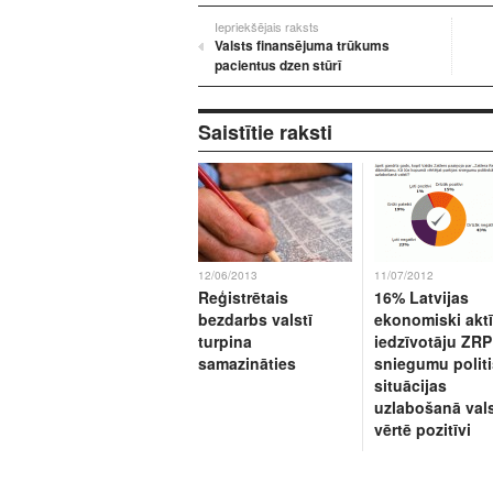
Iepriekšējais raksts
Valsts finansējuma trūkums
pacientus dzen stūrī
Saistītie raksti
12/06/2013
11/07/2012
Reģistrētais
16% Latvijas
bezdarbs valstī
ekonomiski akt
turpina
iedzīvotāju ZRP
samazināties
sniegumu polit
situācijas
uzlabošanā vals
vērtē pozitīvi