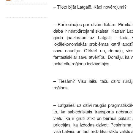
– Tikko bijāt Latgalē. Kādi novērojumi?
– Pārliecinājos par divām lietām. Pirmkār
daba ir neatkārtojami skaista. Katram Lat
gadā jāaizbrauc uz Latgali – tādā v
lokālekonomiskās problēmas katrā apdzīv
savu naudiņu. Otrkārt un, domāju, vissv
fantastiski ar savu atvērtību. Domāju, ka 
nekā citu reģionu iedzīvotājos.
– Tiešām? Visu laiku taču dzird runāj
reģions.
– Latgalieši uz dzīvi raugās pragmatiskāk
to, ka sabiedriskais transports nebrau
vietu, ka ir grūti iztikt un bērnus palaist
priecājas, ka izdodas dzīvot. Pesimisma ba
visā Latvijā, un tādi redz tikai sliktu valsts 