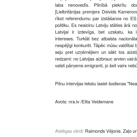
laba nenovedīs. Pilnībā piekrītu 
[Lielbritānijas premjers Deivids Kamerons
rīkot referendumu par izstāšanos no ES, 
politiku. Es neaicinu Latviju stāties ārā
Latvijai ir izdevīga, bet uzskatu, ka i
intereses. Turklāt bez atbalsta nacion
nespējīgi konkurēt. Tāpēc mūsu valdībai b
seju pret uzņēmējiem un sākt tos aizstāv
redzami: no Latvijas aizbrauc arvien vairā
valsti pārņems emigranti, jo šeit vairs neb
Pilnu intervijas tekstu lasiet šodienas "Nea
Avots:
nra.lv
/Elita Veidemane
Atslēgas vārdi:
Raimonds Vējonis
,
Zaļo u