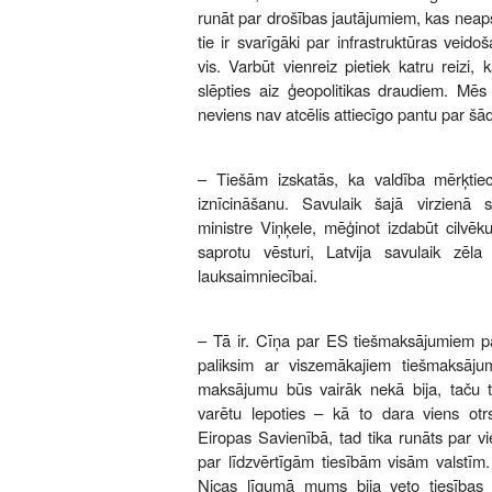
runāt par drošības jautājumiem, kas neapš
tie ir svarīgāki par infrastruktūras vei
vis. Varbūt vienreiz pietiek katru reizi,
slēpties aiz ģeopolitikas draudiem. M
neviens nav atcēlis attiecīgo pantu par š
– Tiešām izskatās, ka valdība mērķtiec
iznīcināšanu. Savulaik šajā virzienā st
ministre Viņķele, mēģinot izdabūt cilvēk
saprotu vēsturi, Latvija savulaik zēla 
lauksaimniecībai.
– Tā ir. Cīņa par ES tiešmaksājumiem pa
paliksim ar viszemākajiem tiešmaksāju
maksājumu būs vairāk nekā bija, taču 
varētu lepoties – kā to dara viens otrs 
Eiropas Savienībā, tad tika runāts par v
par līdzvērtīgām tiesībām visām valstīm.
Nicas līgumā mums bija veto tiesības 