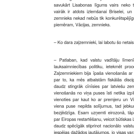
savukārt Lisabonas līgums vairs neko
vairāk ir atdots izlemšanai Briselei, un t
zemnieks nekad nebūs tik konkurētspējīgs 
piemēram, Vācijas, zemnieks.
– Ko dara zaļzemnieki, lai labotu šo netai
– Patlaban, kad valstu vadītāju līmen
lauksaimniecības politiku, ietekmēt proce
Zaļzemniekiem bija īpaša vienošanās ar
par to, ka mēs atbalstām fiskālās disci
daudz stingrāk cīnīsies par latviešu ze
vienošanās no viņa puses īsti netika izpil
vienoties par kaut ko ar premjeru un Vie
viena puse nepilda solījumus, tad jebku
bezjēdzīga. Esam uzņemti eirozonā, tāpē
par Eiropas restartēšanu, veicot būtiskas
daudz spēcīgāk stiprinot nacionālo valst
iespējas dažādos jautājumos, jo visas var