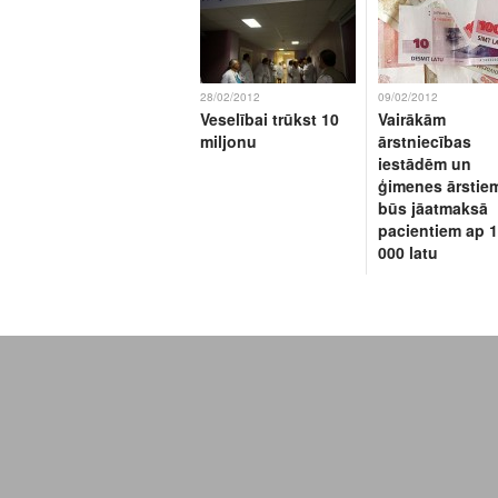
28/02/2012
09/02/2012
Veselībai trūkst 10
Vairākām
miljonu
ārstniecības
iestādēm un
ģimenes ārstie
būs jāatmaksā
pacientiem ap 
000 latu