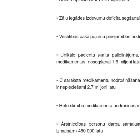
• Zāļu iegādes izdevumu deficīta segšanai 
• Veselības pakalpojumu pieejamības nodro
• Unikālo pacientu skaita palielināju
medikamentus, nosegšanai 1,6 miljoni lat
• C saraksta medikamentu nodrošināšanai 
ir nepieciešami 2,7 miljoni latu
• Reto slimību medikamentu nodrošināšan
• Ārstniecības personu darba samaksas
izmaiņām) 480 000 latu