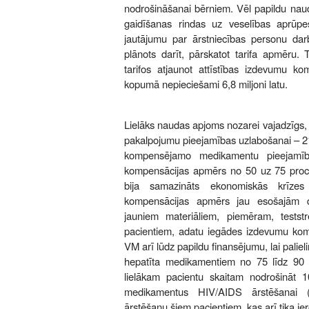
nodrošināšanai bērniem. Vēl papildu nau
gaidīšanas rindas uz veselības aprūpe
jautājumu par ārstniecības personu d
plānots darīt, pārskatot tarifa apmēru. 
tarifos atjaunot attīstības izdevumu ko
kopumā nepieciešami 6,8 miljoni latu.
Lielāks naudas apjoms nozarei vajadzīgs, 
pakalpojumu pieejamības uzlabošanai – 21
kompensējamo medikamentu pieejamība
kompensācijas apmērs no 50 uz 75 proc
bija samazināts ekonomiskās krīzes
kompensācijas apmērs jau esošajām 
jauniem materiāliem, piemēram, testst
pacientiem, adatu iegādes izdevumu kompe
VM arī lūdz papildu finansējumu, lai pali
hepatīta medikamentiem no 75 līdz 90 p
lielākam pacientu skaitam nodrošināt
medikamentus HIV/AIDS ārstēšanai 
ārstēšanu šiem pacientiem, kas arī tika ie