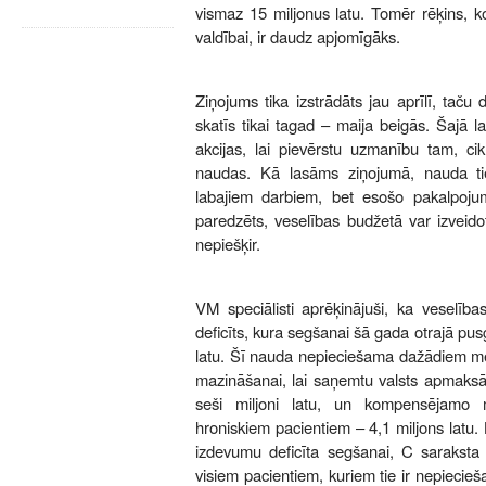
vismaz 15 miljonus latu. Tomēr rēķins, ko
valdībai, ir daudz apjomīgāks.
Ziņojums tika izstrādāts jau aprīlī, taču
skatīs tikai tagad – maija beigās. Šajā l
akcijas, lai pievērstu uzmanību tam, cik
naudas. Kā lasāms ziņojumā, nauda tie
labajiem darbiem, bet esošo pakalpoju
paredzēts, veselības budžetā var izveidot
nepiešķir.
VM speciālisti aprēķinājuši, ka veselība
deficīts, kura segšanai šā gada otrajā pu
latu. Šī nauda nepieciešama dažādiem mē
mazināšanai, lai saņemtu valsts apmaksā
seši miljoni latu, un kompensējamo 
hroniskiem pacientiem – 4,1 miljons latu. 
izdevumu deficīta segšanai, C sarakst
visiem pacientiem, kuriem tie ir nepiecie