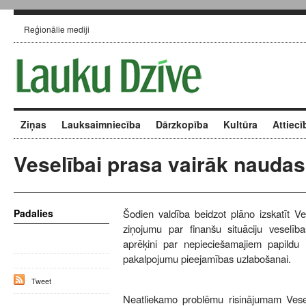
Reģionālie mediji
Ziņas
Lauksaimniecība
Dārzkopība
Kultūra
Attiecī
Veselībai prasa vairāk naudas
Padalies
Šodien valdība beidzot plāno izskatīt Ve
ziņojumu par finanšu situāciju veselīb
aprēķini par nepieciešamajiem papildu 
pakalpojumu pieejamības uzlabošanai.
Tweet
Neatliekamo problēmu risinājumam Veselī