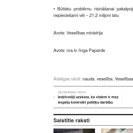
• Būtisku problēmu risināšanai pakalp
nepieciešami vēl – 21,2 miljoni latu
Avots: Veselības ministrija
Avots:
nra.lv
/Inga Paparde
Atslēgas vārdi:
nauda
,
veselība
,
Veselības 
Iepriekšējais raksts
Iedzīvotāji uzskata, ka viņiem ir maz
iespēju kontrolēt politiķu darbību
Saistītie raksti