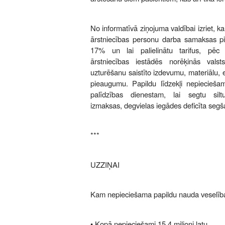
No informatīvā ziņojuma valdībai izriet, ka
ārstniecības personu darba samaksas p
17% un lai palielinātu tarifus, pē
ārstniecības iestādēs norēķinās vals
uzturēšanu saistīto izdevumu, materiālu,
pieaugumu. Papildu līdzekļi nepiecieša
palīdzības dienestam, lai segtu siltu
izmaksas, degvielas iegādes deficīta segš
***
UZZIŅAI
Kam nepieciešama papildu nauda veselīb
• Kopā nepieciešami 15,4 miljoni latu