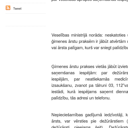
Tweet
Veselības ministrijā norāda: neskatoties 
ģimenes ārstu praksēm ir jābūt atvērtām 
vai ārsta palīgam, kurš var sniegt palīdz
Ģimenes ārstu prakses vietās jābūt izvieto
saņemšanas iespējām: par dežūrārs
iespējām, par neatliekamās medicīn
izsaukšanu, zvanot pa tālruni 03, 112”v
iestādi, kurā iespējams saņemt dienna
palīdzību, tās adresi un telefonu.
Nepieciešamības gadījumā iedzīvotāji,
ārsts, var vērsties pie dežūrārstiem (
dežūrārsti pieejams šeit). Dežūrārs