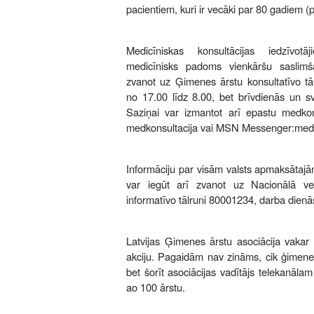
pacientiem, kuri ir vecāki par 80 gadiem (
Medicīniskas konsultācijas iedzīvot
medicīnisks padoms vienkāršu saslim
zvanot uz Ģimenes ārstu konsultatīvo tā
no 17.00 līdz 8.00, bet brīvdienās un sv
Saziņai var izmantot arī epastu
medkon
medkonsultacija vai MSN Messenger:
medk
Informāciju par visām valsts apmaksātaj
var iegūt arī zvanot uz Nacionālā ve
informatīvo tālruni 80001234, darba dienās
Latvijas Ģimenes ārstu asociācija vakar i
akciju. Pagaidām nav zināms, cik ģimenes 
bet šorīt asociācijas vadītājs telekanāla
ao 100 ārstu.