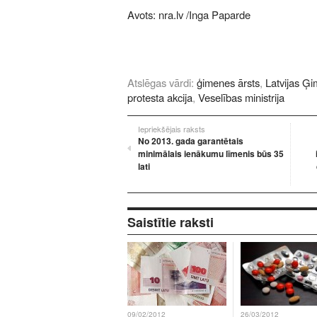
Avots:
nra.lv
/Inga Paparde
Atslēgas vārdi:
ģimenes ārsts
,
Latvijas Ģi
protesta akcija
,
Veselības ministrija
Iepriekšējais raksts
No 2013. gada garantētais
minimālais ienākumu līmenis būs 35
lati
Saistītie raksti
09/02/2012
26/03/2012