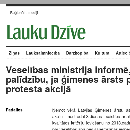
Reģionālie mediji
Ziņas
Lauksaimniecība
Dārzkopība
Kultūra
Attiecī
Veselības ministrija informē
palīdzību, ja ģimenes ārsts 
protesta akcijā
Padalies
Ņemot vērā Latvijas Ģimenes ārstu asoc
akciju – nestrādāt 3 dienas - saistībā ar 
kvalitātes kritēriju ieviešanu no 2013.gad
par veselības aprūpes saņemšanas iespējā