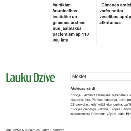
Vairākām
„Ģimenes aptie
ārstniecības
varēs nodot
iestādēm un
veselības aprū
ģimenes ārstiem
atkritumus
būs jāatmaksā
pacientiem ap 110
000 latu
Atslēgas vārdi
Krievija
Laimdota Straujuma
laikapstākļi
,
,
,
eksports
eiro
Pārtikas embargo
Laika p
,
,
,
ES sankcijas
iedzīvotāji
ekonomika
izglīt
,
,
,
Krievijas embargo
valdība
Eiropas Savien
,
,
lauksaimnieki
Raimonds Vējonis
sāls
Eir
,
,
,
laukudzive.lv
© 2026 All Rights Reserved