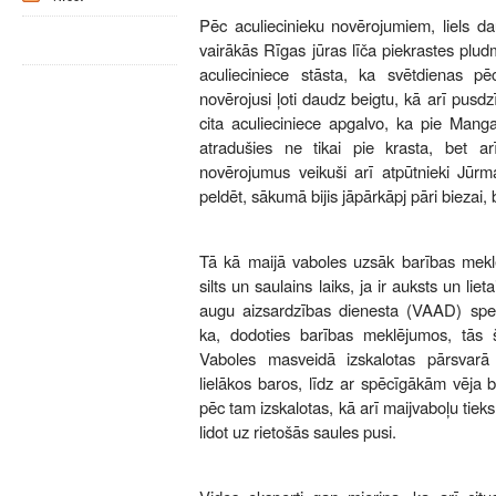
Pēc aculiecinieku novērojumiem, liels d
vairākās Rīgas jūras līča piekrastes plud
aculieciniece stāsta, ka svētdienas p
novērojusi ļoti daudz beigtu, kā arī pusd
cita aculieciniece apgalvo, ka pie Mang
atradušies ne tikai pie krasta, bet a
novērojumus veikuši arī atpūtnieki Jūrm
peldēt, sākumā bijis jāpārkāpj pāri biezai, 
Tā kā maijā vaboles uzsāk barības meklē
silts un saulains laiks, ja ir auksts un lie
augu aizsardzības dienesta (VAAD) speciā
ka, dodoties barības meklējumos, tās š
Vaboles masveidā izskalotas pārsvarā 
lielākos baros, līdz ar spēcīgākām vēja 
pēc tam izskalotas, kā arī maijvaboļu tieks
lidot uz rietošās saules pusi.