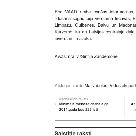
Pēc VAAD rīcībā esošās informācijas, 
lidošana šogad bija vērojama Iecavas, B
Limbažu, Gulbenes, Balvu un Madonas
Kurzemē, kā arī Latvijas centrālajā daļā 
ievērojami mazāka.
Avots:
nra.lv
/Sintija Zandersone
Atslēgas vārdi:
Maijvaboles
,
Vides ekspert
Iepriekšējais raksts
Minimālā mēneša darba alga
Ar 
2014.gadā būs 225 lati
m
Saistītie raksti