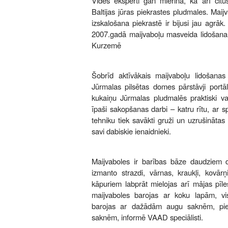
Vides eksperti gan mierina, ka arī citu
Baltijas jūras piekrastes pludmales. Mai
izskalošana piekrastē ir bijusi jau agrā
2007.gadā maijvaboļu masveida lidošana 
Kurzemē
Šobrīd aktīvākais maijvaboļu lidošanas 
Jūrmalas pilsētas domes pārstāvji portā
kukaiņu Jūrmalas pludmalēs praktiski vai
īpaši sakopšanas darbi – katru rītu, ar 
tehniku tiek savākti gruži un uzrušinātas 
savi dabiskie ienaidnieki.
Maijvaboles ir barības bāze daudziem 
izmanto strazdi, vārnas, kraukļi, kovārņ
kāpuriem labprāt mielojas arī mājas pī
maijvaboles barojas ar koku lapām, vi
barojas ar dažādām augu saknēm, pie
saknēm, informē VAAD speciālisti.