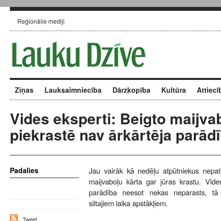
Reģionālie mediji
Ziņas
Lauksaimniecība
Dārzkopība
Kultūra
Attiecī
Vides eksperti: Beigto maijva
piekrastē nav ārkārtēja parād
Padalies
Jau vairāk kā nedēļu atpūtniekus nepatī
maijvaboļu kārta gar jūras krastu. Vide
parādība neesot nekas neparasts, tā 
siltajiem laika apstākļiem.
Tweet