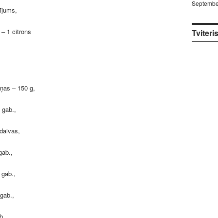
Septembe
ījums,
 – 1 citrons
Tviteri
ņas – 150 g,
 gab.,
 daivas,
gab.,
 gab.,
gab.,
b.,