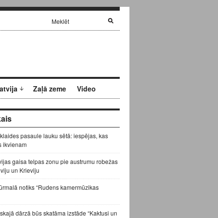
atvija
Zaļā zeme
Video
ais
zklaides pasaule lauku sētā: iespējas, kas
s ikvienam
vijas gaisa telpas zonu pie austrumu robežas
eviju un Krieviju
ūrmalā notiks “Rudens kamermūzikas
skajā dārzā būs skatāma izstāde “Kaktusi un