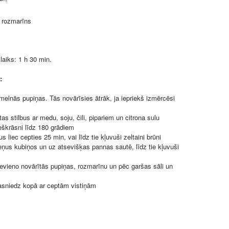
, rozmarīns
aiks: 1 h 30 min.
:
 melnās pupiņas. Tās novārīsies ātrāk, ja iepriekš izmērcēsi
as stilbus ar medu, soju, čili, pipariem un citrona sulu
škrāsni līdz 180 grādiem
us liec cepties 25 min, vai līdz tie kļuvuši zeltaini brūni
eņus kubiņos un uz atsevišķas pannas sautē, līdz tie kļuvuši
evieno novārītās pupiņas, rozmarīnu un pēc garšas sāli un
asniedz kopā ar ceptām vistiņām