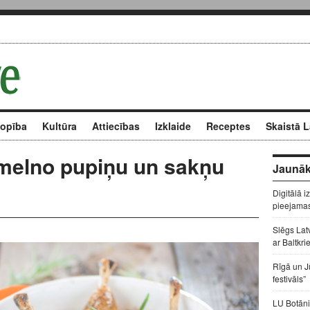
kopība
Kultūra
Attiecības
Izklaide
Receptes
Skaistā L
r melno pupiņu un sakņu
Jaunāk
Digitālā i
pieejama
Slēgs Lat
ar Baltkri
Rīgā un J
festivāls”
LU Botāni