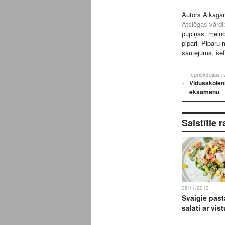
Autors Aikāga
Atslēgas vārdi
pupiņas
,
melno
pipari
,
Piparu 
sautējums
,
še
Iepriekšējais 
Vidusskolēni
eksāmenu
Saistītie r
08/11/2013
Svaigie past
salāti ar vist