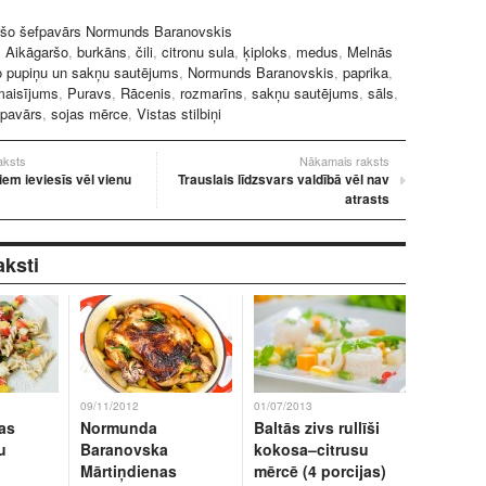
ršo šefpavārs Normunds Baranovskis
:
Aikāgaršo
,
burkāns
,
čili
,
citronu sula
,
ķiploks
,
medus
,
Melnās
 pupiņu un sakņu sautējums
,
Normunds Baranovskis
,
paprika
,
maisījums
,
Puravs
,
Rācenis
,
rozmarīns
,
sakņu sautējums
,
sāls
,
fpavārs
,
sojas mērce
,
Vistas stilbiņi
raksts
Nākamais raksts
em ieviesīs vēl vienu
Trauslais līdzsvars valdībā vēl nav
atrasts
aksti
09/11/2012
01/07/2013
as
Normunda
Baltās zivs rullīši
u
Baranovska
kokosa–citrusu
Mārtiņdienas
mērcē (4 porcijas)