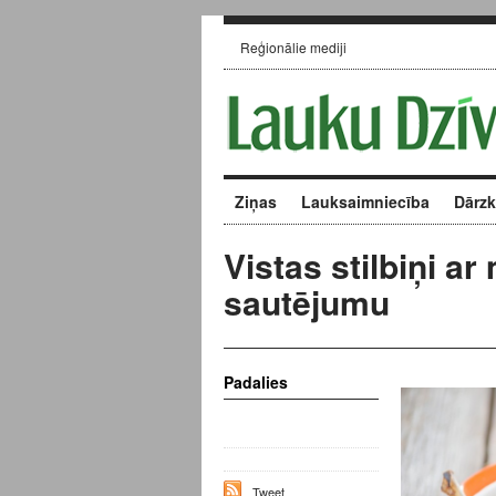
Reģionālie mediji
Ziņas
Lauksaimniecība
Dārz
Vistas stilbiņi a
sautējumu
Padalies
Tweet