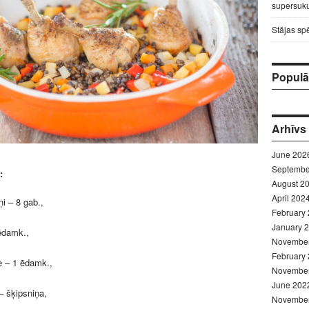
supersuku
Stājas sp
Populār
Arhīvs
June 202
Septembe
:
August 2
April 202
ņi – 8 gab.,
February
January 
ēdamk.,
Novembe
February
 – 1 ēdamk.,
Novembe
June 202
 – šķipsniņa,
Novembe