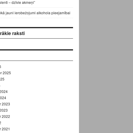
lenti – dzīvie akmeņi”
ēkā jauni ierobežojumi alkohola pieejamībai
ākie raksti
6
r 2025
025
4
 2024
2024
r 2023
 2023
r 2022
2
r 2021