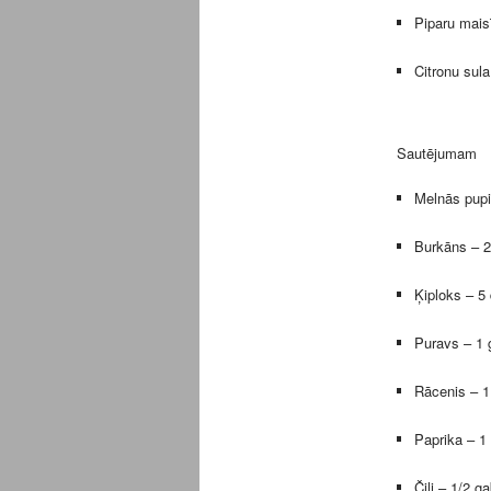
Piparu mais
Citronu sula
Sautējumam
Melnās pupi
Burkāns – 2
Ķiploks – 5
Puravs – 1 
Rācenis – 1
Paprika – 1 
Čili – 1/2 ga