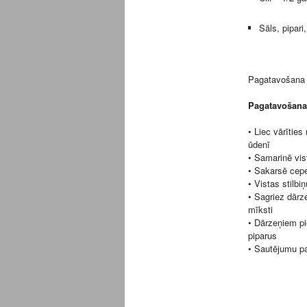
Sāls, pipari
Pagatavošana l
Pagatavošana
• Liec vārīties
ūdenī
• Samarinē vist
• Sakarsē cepe
• Vistas stilbiņ
• Sagriez dārz
mīksti
• Dārzeņiem pi
piparus
• Sautējumu p