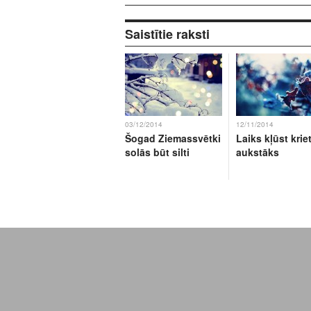
Saistītie raksti
03/12/2014
12/11/2014
Šogad Ziemassvētki
Laiks kļūst krie
solās būt silti
aukstāks