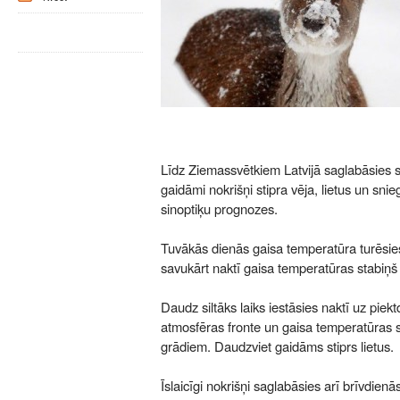
Līdz Ziemassvētkiem Latvijā saglabāsies sil
gaidāmi nokrišņi stipra vēja, lietus un snie
sinoptiķu prognozes.
Tuvākās dienās gaisa temperatūra turēsie
savukārt naktī gaisa temperatūras stabiņš 
Daudz siltāks laiks iestāsies naktī uz piekt
atmosfēras fronte un gaisa temperatūras s
grādiem. Daudzviet gaidāms stiprs lietus.
Īslaicīgi nokrišņi saglabāsies arī brīvdien