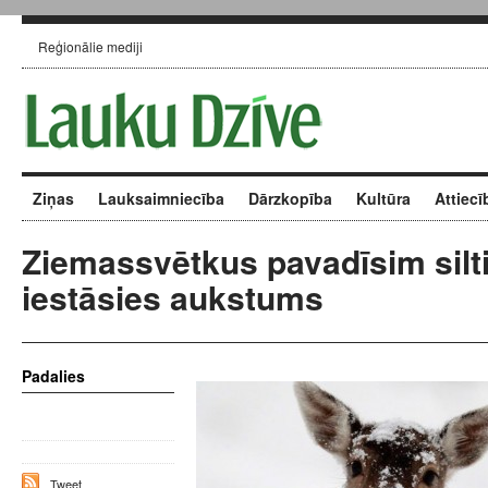
Reģionālie mediji
Ziņas
Lauksaimniecība
Dārzkopība
Kultūra
Attiecī
Ziemassvētkus pavadīsim silt
iestāsies aukstums
Padalies
Tweet