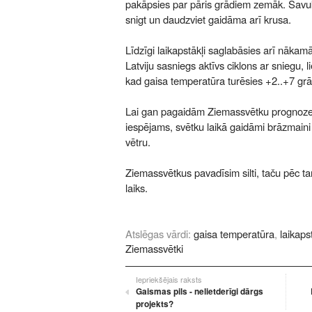
pakāpsies par pāris grādiem zemāk. Savukā
snigt un daudzviet gaidāma arī krusa.
Līdzīgi laikapstākļi saglabāsies arī nāka
Latviju sasniegs aktīvs ciklons ar sniegu, 
kad gaisa temperatūra turēsies +2..+7 gr
Lai gan pagaidām Ziemassvētku prognozes
iespējams, svētku laikā gaidāmi brāzmaini 
vētru.
Ziemassvētkus pavadīsim silti, taču pēc t
laiks.
Atslēgas vārdi:
gaisa temperatūra
,
laikapst
Ziemassvētki
Iepriekšējais raksts
Gaismas pils - nelietderīgi dārgs
projekts?