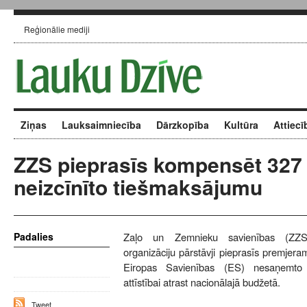
Reģionālie mediji
Ziņas
Lauksaimniecība
Dārzkopība
Kultūra
Attiecī
ZZS pieprasīs kompensēt 327 
neizcīnīto tiešmaksājumu
Padalies
Zaļo un Zemnieku savienības (ZZS
organizāciju pārstāvji pieprasīs premje
Eiropas Savienības (ES) nesaņemto 
attīstībai atrast nacionālajā budžetā.
Tweet