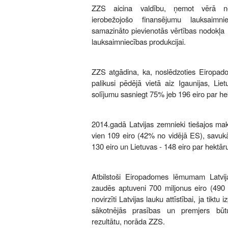
ZZS aicina valdību, ņemot vērā ne
ierobežojošo finansējumu lauksaimnie
samazināto pievienotās vērtības nodokļa l
lauksaimniecības produkcijai.
ZZS atgādina, ka, noslēdzoties Eiropado
palikusi pēdējā vietā aiz Igaunijas, Li
solījumu sasniegt 75% jeb 196 eiro par he
2014.gadā Latvijas zemnieki tiešajos m
vien 109 eiro (42% no vidējā ES), savuk
130 eiro un Lietuvas - 148 eiro par hektār
Atbilstoši Eiropadomes lēmumam Latvi
zaudēs aptuveni 700 miljonus eiro (490 m
novirzīti Latvijas lauku attīstībai, ja tiktu 
sākotnējās prasības un premjers būtu
rezultātu, norāda ZZS.