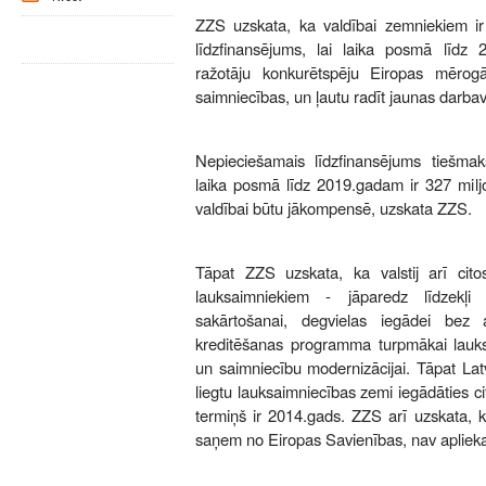
ZZS uzskata, ka valdībai zemniekiem ir 
līdzfinansējums, lai laika posmā līdz 2
ražotāju konkurētspēju Eiropas mērogā,
saimniecības, un ļautu radīt jaunas darbav
Nepieciešamais līdzfinansējums tiešmak
laika posmā līdz 2019.gadam ir 327 milj
valdībai būtu jākompensē, uzskata ZZS.
Tāpat ZZS uzskata, ka valstij arī citos
lauksaimniekiem - jāparedz līdzekļi 
sakārtošanai, degvielas iegādei bez a
kreditēšanas programma turpmākai lauk
un saimniecību modernizācijai. Tāpat Latv
liegtu lauksaimniecības zemi iegādāties cit
termiņš ir 2014.gads. ZZS arī uzskata, k
saņem no Eiropas Savienības, nav apliek