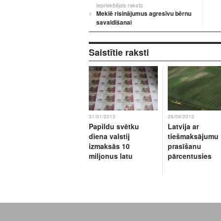
Iepriekšējais raksts
Meklē risinājumus agresīvu bērnu
savaldīšanai
Saistītie raksti
31/01/2013
28/09/2012
Papildu svētku
Latvija ar
diena valstij
tiešmaksājumu
izmaksās 10
prasīšanu
miljonus latu
pārcentusies