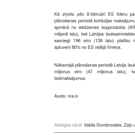
Kā ziņots, pēc 8.februārī ES līderu p
plānošanas periodā kohēzijas maksājumu g
apmērā no iekšzemes kopprodukta (IKP)
miljardi latu), bet Latvijas lauksaimnie
sasniegt 196 eiro (138 latu) platību
aptuveni 80% no ES vidējā līmeņa.
Nākamajā plānošanas periodā Latvija lauk
miljonus eiro (47 miljonus latu), 
tiešmaksājumus.
Avots:
nra.lv
Atslēgas vārdi:
Valdis Dombrovskis
,
Zaļo 