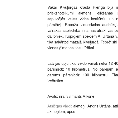
Vakar Ķivuļurgas krastā Pierīgā bija no
priekšnoteikumi akmens ielikšanas
sapulcējās valsts vides institūciju un n
pārstāvji. Ropažu vidusskolas audzēkņ
vairākas sabiedrībā zināmas atraktīvas p
dalībnieki. Kopīgiem spēkiem A. Urtāna v
tika sakārtoti mazajā Ķivuļurgā. Teorētiski
vienas ģimenes tiesu tīrākai.
Latvijas upju tīklu veido vairāk nekā 12 
pārsniedz 10 kilometrus. No pārējām lie
garums pārsniedz 100 kilometru. Tāt
izvērsties.
Avots:
nra.lv
/Imants Vīksne
Atslēgas vārdi:
akmeņi
,
Andris Urtāns
,
att
akmeņiem
,
upes