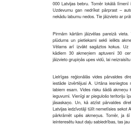
000 Latvijas bebru. Tomēr lokālā līmenī
Uzdevumu gan nedrīkst pārprast – aut
nekādu labumu nedos. Tie jāizvieto ar pr
Pirmām kārtām jāizvēlas pareizā vieta
plūdums un pietiekami sekli ielikts akm
Vēlams arī izvākt sagāztos kokus. Uz 
kādiem 30 akmeņiem aptuveni 30 cent
jāizvieto grupiņās upes vidū, lai neizraisīt
Lielrīgas reģionālās vides pārvaldes dir
iestāde izvērtējusi A. Urtāna iesniegtos 
labiem esam. Vides risku šādā akmeņu kr
ieguvumi. Vienīgi ar piegulošo teritoriju
jāsaskaņo. Un, kā atzīst pārvaldes direk
Latvijas iedzīvotāji tūlīt nemetīsies sek
pārkrāmēt upēs akmeņus. Tomēr, ja šī
ieinteresētu kaut daļu sabiedrības, tas ja