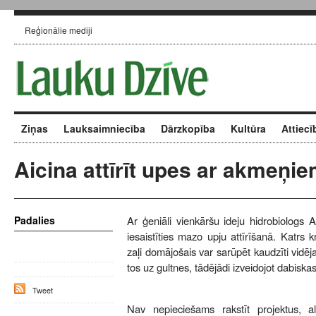
Reģionālie mediji
Ziņas
Lauksaimniecība
Dārzkopība
Kultūra
Attiecī
Aicina attīrīt upes ar akmeņi
Padalies
Ar ģeniāli vienkāršu ideju hidrobiologs 
iesaistīties mazo upju attīrīšanā. Katrs k
zaļi domājošais var sarūpēt kaudzīti vid
tos uz gultnes, tādējādi izveidojot dabiskas
Tweet
Nav nepieciešams rakstīt projektus, a