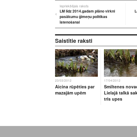
Iepriekšējais raksts
LM līdz 2014.gadam plāno virkni
L
pasākumu ģimeņu politikas
īstenošanai
Saistītie raksti
23/03/2012
17/04/2012
Aicina rūpēties par
Smiltenes nova
mazajām upēm
Lielajā talkā s
trīs upes