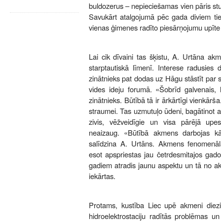
buldozerus – nepieciešamas vien pāris st
Savukārt atalgojumā pēc gada diviem ti
vienas ģimenes radīto piesārņojumu upīte ta
Lai cik dīvaini tas šķistu, A. Urtāna akm
starptautiskā līmenī. Interese radusies 
zinātnieks pat dodas uz Hāgu stāstīt par 
vides ideju forumā. «Šobrīd galvenais, la
zinātnieks. Būtībā tā ir ārkārtīgi vienkārša
straumei. Tas uzmutuļo ūdeni, bagātinot ar 
zivis, vēžveidīgie un visa pārējā upe
neaizaug. «Būtībā akmens darbojas kā
salīdzina A. Urtāns. Akmens fenomenālā
esot apspriestas jau četrdesmitajos gado
gadiem atradis jaunu aspektu un tā no a
iekārtas.
Protams, kustība Liec upē akmeni die
hidroelektrostaciju radītās problēmas u