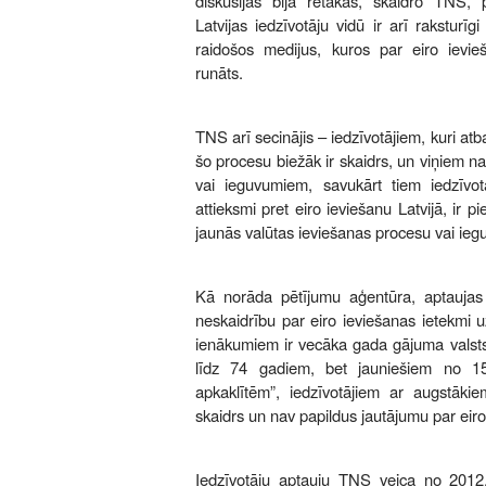
diskusijas bija retākas, skaidro TNS, pi
Latvijas iedzīvotāju vidū ir arī raksturī
raidošos medijus, kuros par eiro ievieš
runāts.
TNS arī secinājis – iedzīvotājiem, kuri atba
šo procesu biežāk ir skaidrs, un viņiem n
vai ieguvumiem, savukārt tiem iedzīvot
attieksmi pret eiro ieviešanu Latvijā, ir p
jaunās valūtas ieviešanas procesu vai ie
Kā norāda pētījumu aģentūra, aptaujas d
neskaidrību par eiro ieviešanas ietekmi u
ienākumiem ir vecāka gada gājuma valsts
līdz 74 gadiem, bet jauniešiem no 15
apkaklītēm”, iedzīvotājiem ar augstāki
skaidrs un nav papildus jautājumu par eiro
Iedzīvotāju aptauju TNS veica no 2012