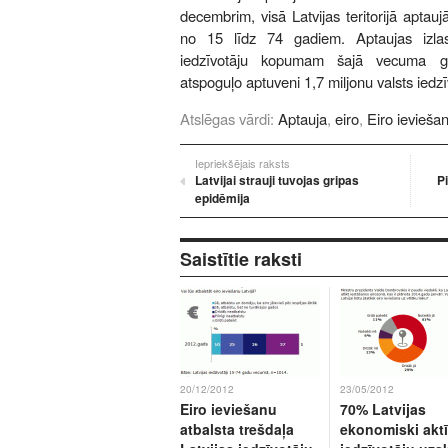
decembrim, visā Latvijas teritorijā aptau
no 15 līdz 74 gadiem. Aptaujas izlase
iedzīvotāju kopumam šajā vecuma gr
atspoguļo aptuveni 1,7 miljonu valsts iedzī
Atslēgas vārdi:
Aptauja
,
eiro
,
Eiro ievieša
Iepriekšējais raksts
Latvijai strauji tuvojas gripas
P
epidēmija
Saistītie raksti
20/12/2012
23/05/2012
Eiro ieviešanu
70% Latvijas
atbalsta trešdaļa
ekonomiski akt