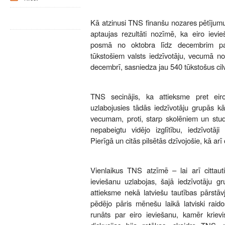
Kā atzinusi TNS finanšu nozares pētījumu
aptaujas rezultāti nozīmē, ka eiro ievieš
posmā no oktobra līdz decembrim pa
tūkstošiem valsts iedzīvotāju, vecumā n
decembrī, sasniedza jau 540 tūkstošus cil
TNS secinājis, ka attieksme pret eiro
uzlabojusies tādās iedzīvotāju grupās k
vecumam, proti, starp skolēniem un stud
nepabeigtu vidējo izglītību, iedzīvotāji
Pierīgā un citās pilsētās dzīvojošie, kā arī c
Vienlaikus TNS atzīmē – lai arī cittaut
ieviešanu uzlabojas, šajā iedzīvotāju gr
attieksme nekā latviešu tautības pārstāvj
pēdējo pāris mēnešu laikā latviski raido
runāts par eiro ieviešanu, kamēr krievi