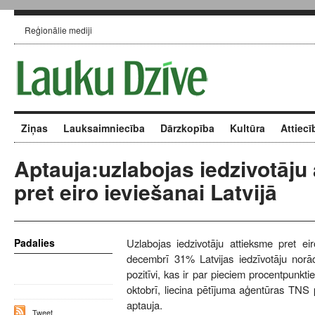
Reģionālie mediji
Ziņas
Lauksaimniecība
Dārzkopība
Kultūra
Attiecī
Aptauja:uzlabojas iedzivotāju
pret eiro ieviešanai Latvijā
Padalies
Uzlabojas iedzivotāju attieksme pret eir
decembrī 31% Latvijas iedzīvotāju norādī
pozitīvi, kas ir par pieciem procentpunk
oktobrī, liecina pētījuma aģentūras TNS 
aptauja.
Tweet