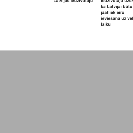
Latvijas iedzīvotāju
iedzīvotāju uzs
ka Latvijai būtu
jāatliek eiro
ieviešana uz vē
laiku