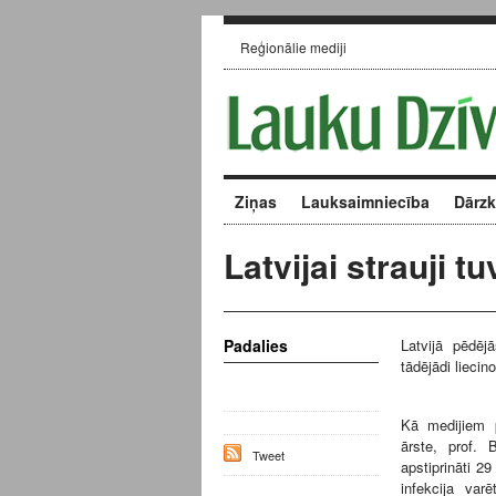
Reģionālie mediji
Ziņas
Lauksaimniecība
Dārz
Latvijai strauji t
Padalies
Latvijā pēdēj
tādējādi liecin
Kā medijiem pa
ārste, prof. 
Tweet
apstiprināti 2
infekcija va