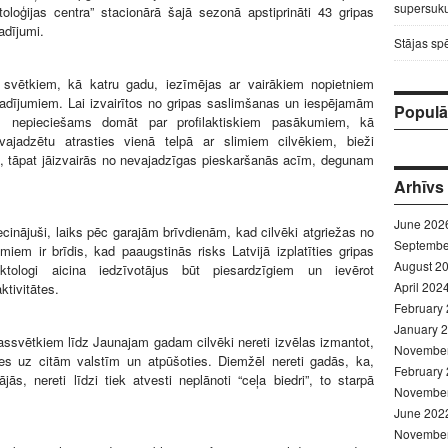
supersuku
ktoloģijas centra” stacionārā šajā sezonā apstiprināti 43 gripas
adījumi.
Stājas sp
 svētkiem, kā katru gadu, iezīmējas ar vairākiem nopietniem
adījumiem. Lai izvairītos no gripas saslimšanas un iespējamām
Populār
m, nepieciešams domāt par profilaktiskiem pasākumiem, kā
ajadzētu atrasties vienā telpā ar slimiem cilvēkiem, bieži
, tāpat jāizvairās no nevajadzīgas pieskaršanās acīm, degunam
Arhīvs
June 202
iecinājuši, laiks pēc garajām brīvdienām, kad cilvēki atgriežas no
Septembe
umiem ir brīdis, kad paaugstinās risks Latvijā izplatīties gripas
August 2
ektologi aicina iedzīvotājus būt piesardzīgiem un ievērot
April 202
ktivitātes.
February
January 
ssvētkiem līdz Jaunajam gadam cilvēki nereti izvēlas izmantot,
Novembe
ies uz citām valstīm un atpūšoties. Diemžēl nereti gadās, ka,
February
ājās, nereti līdzi tiek atvesti neplānoti “ceļa biedri”, to starpā
Novembe
June 202
Novembe