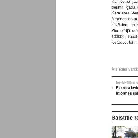
Kā liecina jau
desmit gadu d
Karalistes Ves
ģimenes ārstu
cilvēkiem un 
Ziemeļīrijā sn
100000. Tāpat 
iestādes, lai m
Atslēgas vārdi
Iepriekšējais 
Par eiro iev
informēs sa
Saistītie r