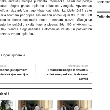
nākā ārvalstu medijos publicētā informācija, salīdzinot pēdējo
Septembe
atus, šogad gripas izplatība sākusies visagrāk. Apvienotās
elības aizsardzības aģentūras dati rāda, ka Lielbritānijā savu
 ar aizdomām par gripas saslimšanu apmeklējuši 33 uz 100 000
Tviteri
pēdējās dienās saslimušo skaits ir manāmi audzis. Skotijā un
iegto konsultāciju skaits turpina pieaugt līdz 100 cilvēkiem uz
tiek plānots slēgt dažādas Lielbritānijas valsts un pašvaldību
azinātu vīrusa izplatību.
:
Gripas epidēmija
raksts
Nākamais raksts
iešanas jautājumiem
Aptauja:uzlabojas iedzivotāju
biedriskajos medijos
attieksme pret eiro ieviešanai
Latvijā
aksti