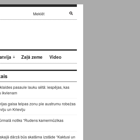
atvija
Zaļā zeme
Video
ais
zklaides pasaule lauku sētā: iespējas, kas
s ikvienam
vijas gaisa telpas zonu pie austrumu robežas
eviju un Krieviju
ūrmalā notiks “Rudens kamermūzikas
skajā dārzā būs skatāma izstāde “Kaktusi un