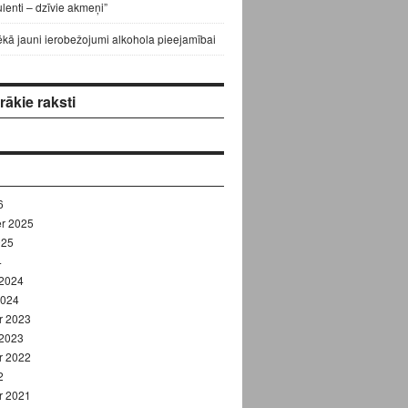
lenti – dzīvie akmeņi”
ēkā jauni ierobežojumi alkohola pieejamībai
ākie raksti
6
r 2025
025
4
 2024
2024
r 2023
 2023
r 2022
2
r 2021