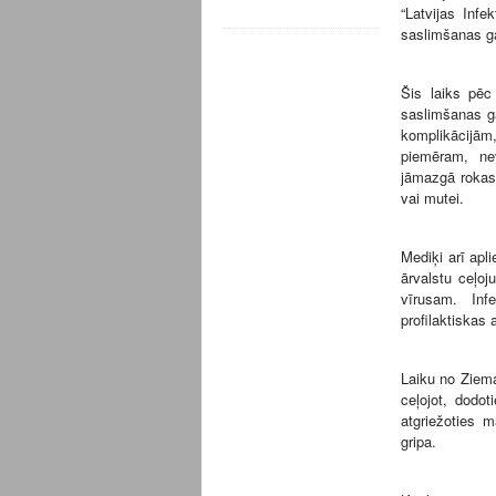
“Latvijas Infe
saslimšanas g
Šis laiks pēc
saslimšanas g
komplikācijā
piemēram, nev
jāmazgā rokas
vai mutei.
Mediķi arī apl
ārvalstu ceļoj
vīrusam. Inf
profilaktiskas a
Laiku no Ziema
ceļojot, dodot
atgriežoties m
gripa.