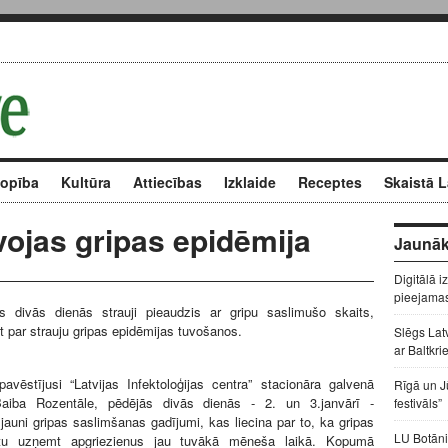
kopība
Kultūra
Attiecības
Izklaide
Receptes
Skaistā L
uvojas gripas epidēmija
Jaunāk
Digitālā i
pieejama
ās divās dienās strauji pieaudzis ar gripu saslimušo skaits,
ot par strauju gripas epidēmijas tuvošanos.
Slēgs Lat
ar Baltkri
vēstījusi “Latvijas Infektoloģijas centra” stacionāra galvenā
Rīgā un J
Baiba Rozentāle, pēdējās divās dienās - 2. un 3.janvārī -
festivāls”
9 jauni gripas saslimšanas gadījumi, kas liecina par to, ka gripas
LU Botāni
rētu uzņemt apgriezienus jau tuvākā mēneša laikā. Kopumā