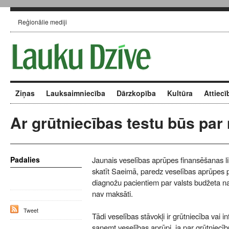
Reģionālie mediji
Ziņas
Lauksaimniecība
Dārzkopība
Kultūra
Attiecī
Ar grūtniecības testu būs par
Padalies
Jaunais veselības aprūpes finansēšanas l
skatīt Saeimā, paredz veselības aprūpes
diagnožu pacientiem par valsts budžeta na
nav maksāti.
Tweet
Tādi veselības stāvokļi ir grūtniecība vai i
saņemt veselības aprūpi, ja par grūtniecīb