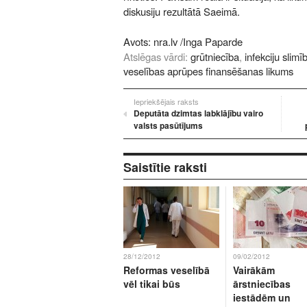
diskusiju rezultātā Saeimā.
Avots:
nra.lv
/Inga Paparde
Atslēgas vārdi:
grūtniecība
,
infekciju slimī
veselības aprūpes finansēšanas likums
Iepriekšējais raksts
Deputāta dzimtas labklājību vairo
valsts pasūtījums
Saistītie raksti
28/12/2012
09/02/2012
Reformas veselībā
Vairākām
vēl tikai būs
ārstniecības
iestādēm un