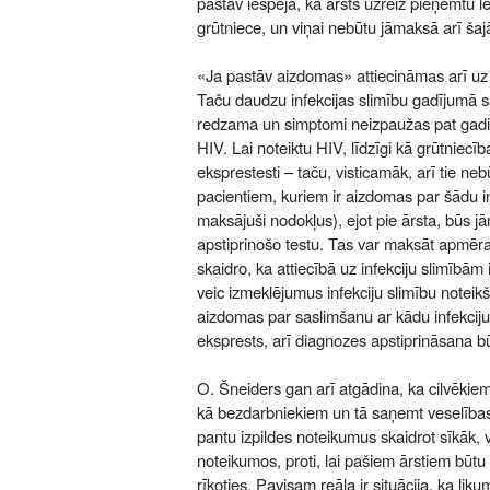
pastāv iespēja, ka ārsts uzreiz pieņemtu l
grūtniece, un viņai nebūtu jāmaksā arī šaj
«Ja pastāv aizdomas» attiecināmas arī uz 
Taču daudzu infekcijas slimību gadījumā
redzama un simptomi neizpaužas pat gadi
HIV. Lai noteiktu HIV, līdzīgi kā grūtniecī
eksprestesti – taču, visticamāk, arī tie ne
pacientiem, kuriem ir aizdomas par šādu in
maksājuši nodokļus), ejot pie ārsta, būs 
apstiprinošo testu. Tas var maksāt apmēra
skaidro, ka attiecībā uz infekciju slimībām
veic izmeklējumus infekciju slimību noteikš
aizdomas par saslimšanu ar kādu infekciju
eksprests, arī diagnozes apstiprināsana b
O. Šneiders gan arī atgādina, ka cilvēkiem 
kā bezdarbniekiem un tā saņemt veselības
pantu izpildes noteikumus skaidrot sīkāk, 
noteikumos, proti, lai pašiem ārstiem būtu 
rīkoties. Pavisam reāla ir situācija, ka lik