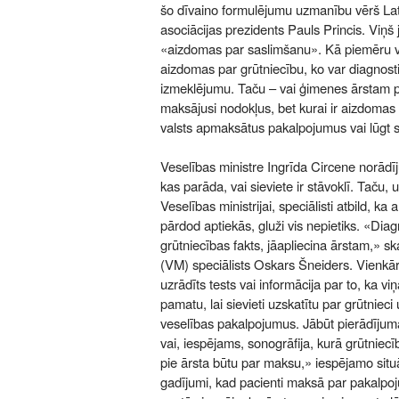
šo dīvaino formulējumu uzmanību vērš La
asociācijas prezidents Pauls Princis. Viņš j
«aizdomas par saslimšanu». Kā piemēru vi
aizdomas par grūtniecību, ko var diagnosti
izmeklējumu. Taču – vai ģimenes ārstam pi
maksājusi nodokļus, bet kurai ir aizdomas 
valsts apmaksātus pakalpojumus vai lūgt
Veselības ministre Ingrīda Circene norādījus
kas parāda, vai sieviete ir stāvoklī. Taču,
Veselības ministrijai, speciālisti atbild, ka 
pārdod aptiekās, gluži vis nepietiks. «Dia
grūtniecības fakts, jāapliecina ārstam,» sk
(VM) speciālists Oskars Šneiders. Vienkār
uzrādīts tests vai informācija par to, ka vi
pamatu, lai sievieti uzskatītu par grūtniec
veselības pakalpojumus. Jābūt pierādījuma
vai, iespējams, sonogrāfija, kurā grūtniecī
pie ārsta būtu par maksu,» iespējamo situ
gadījumi, kad pacienti maksā par pakalpo