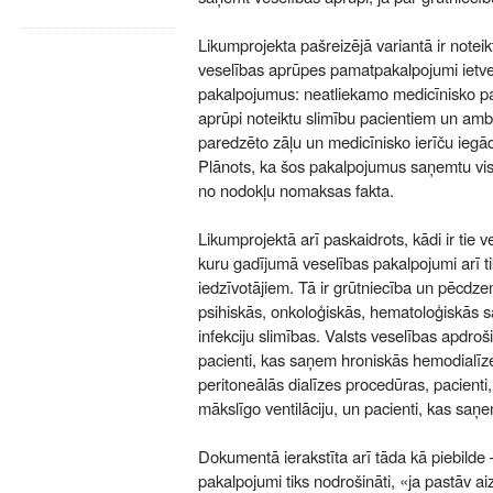
Likumprojekta pašreizējā variantā ir noteikt
veselības aprūpes pamatpakalpojumi ietv
pakalpojumus: neatliekamo medicīnisko pa
aprūpi noteiktu slimību pacientiem un amb
paredzēto zāļu un medicīnisko ierīču ieg
Plānots, ka šos pakalpojumus saņemtu visi 
no nodokļu nomaksas fakta.
Likumprojektā arī paskaidrots, kādi ir tie v
kuru gadījumā veselības pakalpojumi arī ti
iedzīvotājiem. Tā ir grūtniecība un pēcdz
psihiskās, onkoloģiskās, hematoloģiskās s
infekciju slimības. Valsts veselības apdroš
pacienti, kas saņem hroniskās hemodialīze
peritoneālās dialīzes procedūras, pacienti
mākslīgo ventilāciju, un pacienti, kas saņe
Dokumentā ierakstīta arī tāda kā piebilde
pakalpojumi tiks nodrošināti, «ja pastāv 