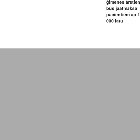
ģimenes ārstie
būs jāatmaksā
pacientiem ap 
000 latu