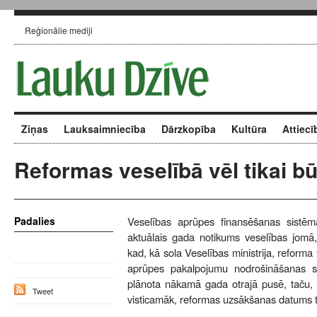
Reģionālie mediji
Ziņas
Lauksaimniecība
Dārzkopība
Kultūra
Attiecī
Reformas veselībā vēl tikai b
Padalies
Veselības aprūpes finansēšanas sistēm
aktuālais gada notikums veselības jomā
kad, kā sola Veselības ministrija, reforma 
aprūpes pakalpojumu nodrošināšanas s
plānota nākamā gada otrajā pusē, taču, 
Tweet
visticamāk, reformas uzsākšanas datums t