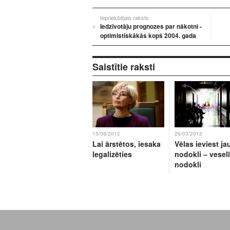
Iepriekšējais raksts
Iedzīvotāju prognozes par nākotni -
optimistiskākās kopš 2004. gada
Saistītie raksti
15/08/2012
26/03/2012
Lai ārstētos, iesaka
Vēlas ieviest j
legalizēties
nodokli – vesel
nodokli