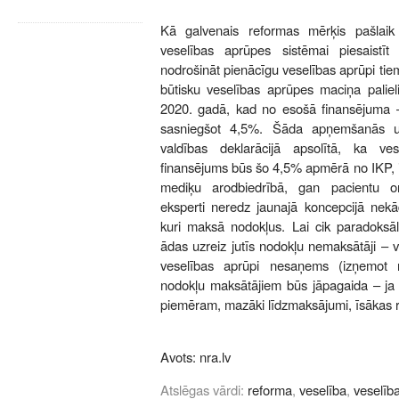
Kā galvenais reformas mērķis pašlaik
veselības aprūpes sistēmai piesaistīt
nodrošināt pienācīgu veselības aprūpi ti
būtisku veselības aprūpes maciņa paliel
2020. gadā, kad no esošā finansējuma
sasniegšot 4,5%. Šāda apņemšanās u
valdības deklarācijā apsolītā, ka v
finansējums būs šo 4,5% apmērā no IKP, i
mediķu arodbiedrībā, gan pacientu org
eksperti neredz jaunajā koncepcijā nekā
kuri maksā nodokļus. Lai cik paradoksāl
ādas uzreiz jutīs nodokļu nemaksātāji – v
veselības aprūpi nesaņems (izņemot n
nodokļu maksātājiem būs jāpagaida – ja 
piemēram, mazāki līdzmaksājumi, īsākas r
Avots:
nra.lv
Atslēgas vārdi:
reforma
,
veselība
,
veselīb