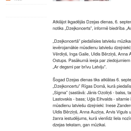
Atklājot ikgadējās Dzejas dienas, 6. sept
notiks „Dzejkoncerts”, informē biedrība „
„Dzejkoncertā” piedalīsies latviešu mūzik
ievērojamākie mūsdienu latviešu dzejnieki
Vērdiņš, Inga Gaile, Uldis Bērziņš, Anna A
Ostups. Pasākumā ieeja par ziedojumiem 
„Ar degsmi par brīvu Latviju”.
Šogad Dzejas dienas tiks atklātas 6. septe
„Dzejkoncertu” Rīgas Domā, kurā piedalīs
„Sigma” (sastāvā: Jānis Ozoliņš - balss, t
Lastovskis - bass; Uģis Eihvalds - sitamie 
mūsdienu latviešu dzejnieki: Inese Zandere
Uldis Bērziņš, Anna Auziņa, Arvis Viguls 
žanra iestudējums, kurā vienlīdz liela no
dzejas tekstam, gan mūzikai.