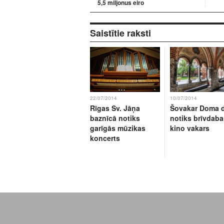
5,5 miljonus eiro
Saistītie raksti
22/07/2014
10/07/2014
Rīgas Sv. Jāņa
Šovakar Doma 
baznīcā notiks
notiks brīvdaba
garīgās mūzikas
kino vakars
koncerts