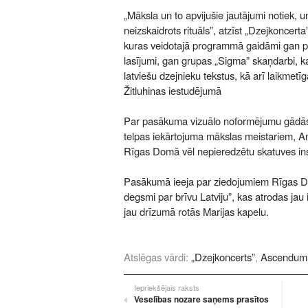
„Māksla un to apvijušie jautājumi notiek, u
neizskaidrots rituāls”, atzīst „Dzejkoncert
kuras veidotajā programmā gaidāmi gan paš
lasījumi, gan grupas „Sigma” skaņdarbi, ka
latviešu dzejnieku tekstus, kā arī laikmet
Žitluhinas iestudējumā
Par pasākuma vizuālo noformējumu gādās v
telpas iekārtojuma mākslas meistariem, An
Rīgas Domā vēl nepieredzētu skatuves inst
Pasākumā ieeja par ziedojumiem Rīgas Dom
degsmi par brīvu Latviju”, kas atrodas ja
jau drīzumā rotās Marijas kapelu.
Atslēgas vārdi:
„Dzejkoncerts”
,
Ascendum
Iepriekšējais raksts
Veselības nozare saņems prasītos