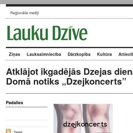
Reģionālie mediji
Ziņas
Lauksaimniecība
Dārzkopība
Kultūra
Attiecī
Atklājot ikgadējās Dzejas die
Domā notiks „Dzejkoncerts”
Padalies
Tweet