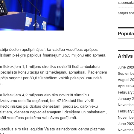
supersuku
Stājas sp
Populār
strija šodien apstiprinājusi, ka valdība veselības aprūpes
zībām piešķirs papildus finansējumu 5,5 miljonu eiro apmērā.
Arhīvs
m līdzekļiem 1,1 miljons eiro tiks novirzīti tieši ambulatoru
June 202
peciālistu konsultāciju un izmeklējumu apmaksai. Pacientiem
Septembe
espēja saņemt par 80,6 tūkstošiem vairāk pakalpojumu nekā
August 2
s.
April 202
February
m līdzekļiem 4,2 miljonus eiro tiks novirzīti slimnīcu
January 
 izdevumu deficīta segšanai, bet 47 tūkstoši tiks virzīti
Novembe
edicīniskās palīdzības dienestam, precīzāk, darbinieku
February
alstiem, dienesta nepieciešamajiem līdzekļiem un pabalstiem,
ksāti veselības problēmu vai nāves gadījumā.
Novembe
June 202
kstošus eiro tiks ieguldīti Valsts asinsdonoru centra plazmas
Novembe