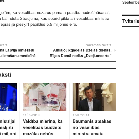
ei.
Septembe
iņojām, ka veselības nozares pamata prasību nodrošināšanai,
e Laimdota Straujuma, kas šobrīd pilda arī veselības ministra
Tviteri
prasīja piešķirt papildus 5,5 miljonus eiro.
raksts
Nākamais raksts
na Latvijā sintezētu
Atklājot ikgadējās Dzejas dienas,
u lietošanu medicīnā
Rīgas Domā notiks „Dzejkoncerts”
aksti
11/09/2013
17/07/2014
istrijai
Valdība mierina, ka
Baumanis atsakas
ešķirti
veselības budžets
no veselības
i miljoni
mazāks nebūs
ministra amata