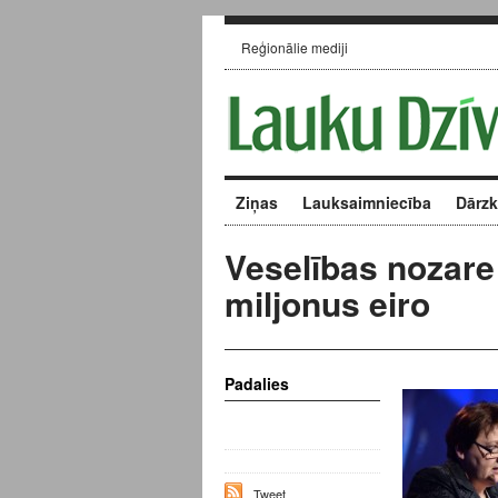
Reģionālie mediji
Ziņas
Lauksaimniecība
Dārz
Veselības nozare
miljonus eiro
Padalies
Tweet