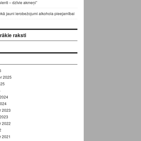
lenti – dzīvie akmeņi”
ēkā jauni ierobežojumi alkohola pieejamībai
ākie raksti
6
r 2025
025
4
 2024
2024
r 2023
 2023
r 2022
2
r 2021