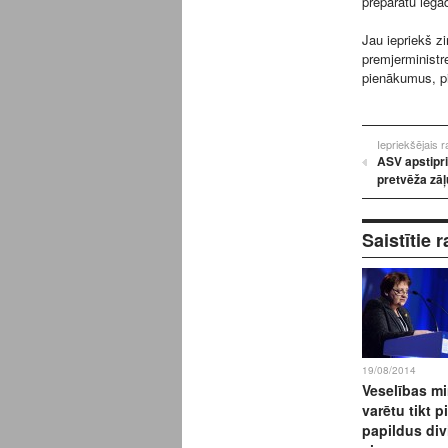
preparātu iegād
Jau iepriekš z
premjerministr
pienākumus, pie
Iepriekšējais 
ASV apstipri
pretvēža zāļ
Saistītie r
19/08/2014
Veselības min
varētu tikt pi
papildus div