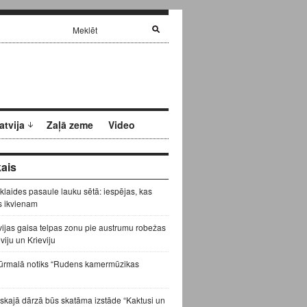
atvija
Zaļā zeme
Video
ais
zklaides pasaule lauku sētā: iespējas, kas
s ikvienam
vijas gaisa telpas zonu pie austrumu robežas
eviju un Krieviju
ūrmalā notiks “Rudens kamermūzikas
skajā dārzā būs skatāma izstāde “Kaktusi un