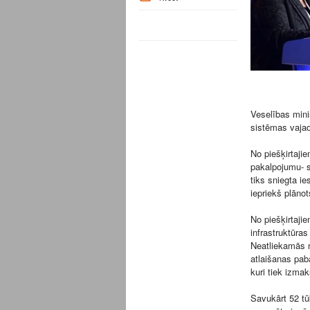
Veselības mini
sistēmas vajad
No piešķirtajie
pakalpojumu- s
tiks sniegta i
iepriekš plānot
No piešķirtajie
infrastruktūras
Neatliekamās m
atlaišanas pab
kuri tiek izma
Savukārt 52 tū