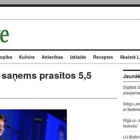
kopība
Kultūra
Attiecības
Izklaide
Receptes
Skaistā L
 saņems prasītos 5,5
Jaunāk
Digitālā i
pieejama
Slēgs Lat
ar Baltkri
Rīgā un J
festivāls”
LU Botāni