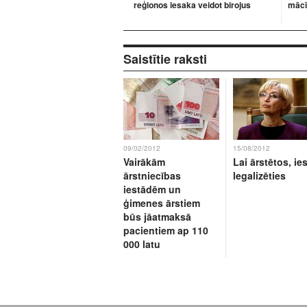
reģionos iesaka veidot birojus
mācī
Saistītie raksti
09/02/2012
15/08/2012
Vairākām
Lai ārstētos, ie
ārstniecības
legalizēties
iestādēm un
ģimenes ārstiem
būs jāatmaksā
pacientiem ap 110
000 latu