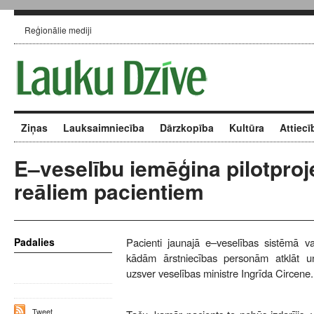
Reģionālie mediji
Ziņas
Lauksaimniecība
Dārzkopība
Kultūra
Attiecī
E–veselību iemēģina pilotproj
reāliem pacientiem
Padalies
Pacienti jaunajā e–veselības sistēmā v
kādām ārstniecības personām atklāt un
uzsver veselības ministre Ingrīda Circene.
Tweet