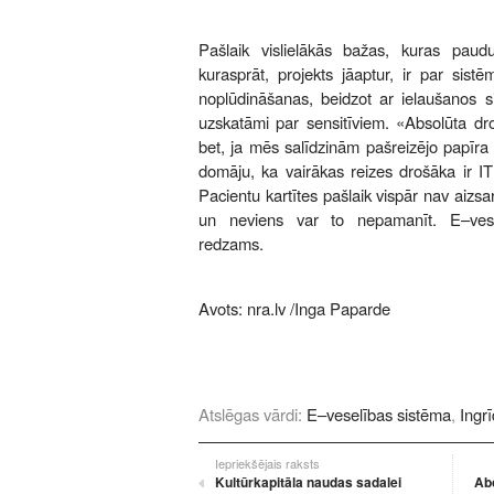
Pašlaik vislielākās bažas, kuras paud
kurasprāt, projekts jāaptur, ir par sis
noplūdināšanas, beidzot ar ielaušanos s
uzskatāmi par sensitīviem. «Absolūta dr
bet, ja mēs salīdzinām pašreizējo papīra
domāju, ka vairākas reizes drošāka ir I
Pacientu kartītes pašlaik vispār nav aizsar
un neviens var to nepamanīt. E–vese
redzams.
Avots:
nra.lv
/Inga Paparde
Atslēgas vārdi:
E–veselības sistēma
,
Ingr
Iepriekšējais raksts
Kultūrkapitāla naudas sadalei
Ab