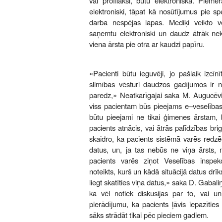
vai profilaksi, būtu elektroniska. Piemē
elektroniski, tāpat kā nosūtījumus pie spe
darba nespējas lapas. Mediķi veikto v
saņemtu elektroniski un daudz ātrāk nek
viena ārsta pie otra ar kaudzi papīru.
«Pacienti būtu ieguvēji, jo pašlaik izcī
slimības vēsturi daudzos gadījumos ir n
paredz,» Neatkarīgajai saka M. Augucēvi
viss pacientam būs pieejams e–veselības 
būtu pieejami ne tikai ģimenes ārstam, b
pacients atnācis, vai ātrās palīdzības b
skaidro, ka pacients sistēmā varēs redzēt
datus, un, ja tas nebūs ne viņa ārsts, ne
pacients varēs ziņot Veselības inspek
noteikts, kurš un kādā situācijā datus drīk
liegt skatīties viņa datus,» saka D. Gabali
ka vēl notiek diskusijas par to, vai u
pierādījumu, ka pacients ļāvis iepazīties
sāks strādāt tikai pēc pieciem gadiem.