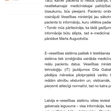
Taču, kamēr pacients to nebūs izdarījis, 
neatliekamajai medicīniskajai palīdzī
izsaukumu, būs pieejami. Pacientu omb
rosinājuši Veselības ministrijai jau sākotn
pacients to informāciju, kuru vēlētos pada
«Tomēr mūs pārliecināja, ka tādā gadījum
informācija būtu slēpta, tad e–medicīna
pārstāve Marta Augucēviča.
E–veselības sistēma pašlaik ir testēšanas
sistēma tiek izmēģināta vairākās medicīn
reālu pacientu datus. Veselības minis
tehnoloģiju (IT) jautājumos Dita Gaba
pēdējos mēnešos pilotprojektā varētu tik
reālām slimību vēsturēm un, visticamāk,
pieņemti attiecīgi normatīvi, tad no katra 
Latvija e–veselības sistēmu vēlas ievies
galvenais ieguvums – visa informācija, kas