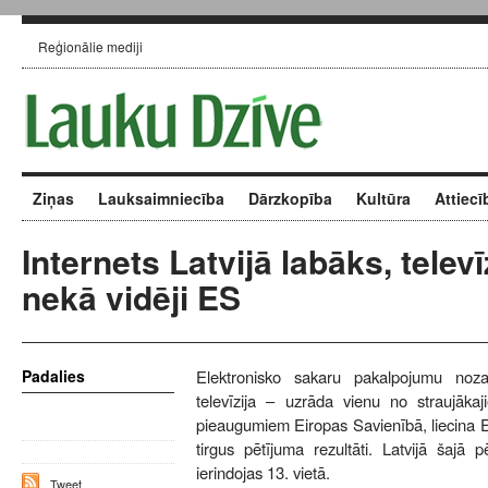
Reģionālie mediji
Ziņas
Lauksaimniecība
Dārzkopība
Kultūra
Attiecī
Internets Latvijā labāks, televī
nekā vidēji ES
Padalies
Elektronisko sakaru pakalpojumu noza
televīzija – uzrāda vienu no straujākaj
pieaugumiem Eiropas Savienībā, liecina E
tirgus pētījuma rezultāti. Latvijā šajā
ierindojas 13. vietā.
Tweet