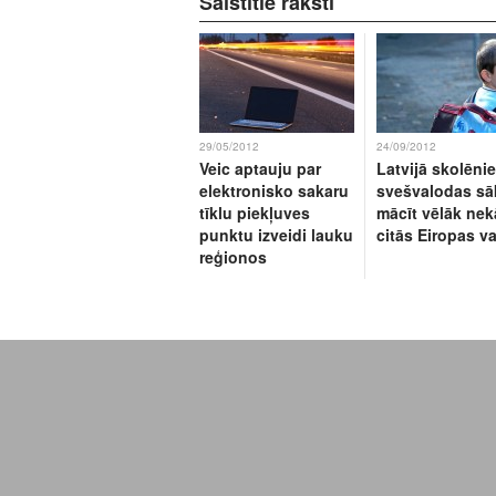
Saistītie raksti
29/05/2012
24/09/2012
Veic aptauju par
Latvijā skolēni
elektronisko sakaru
svešvalodas sā
tīklu piekļuves
mācīt vēlāk nek
punktu izveidi lauku
citās Eiropas va
reģionos