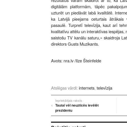
rezultātus varam skaidrot ar to, ka Latvi
digitālām platformām, tāpēc pakalpoju
uzturēt un piedāvāt labā kvalitātē. Inter
ka Latvijā pieejams ceturtais ātrākais 
pasaulē. Turpretī televīzija, kaut arī tehni
kvalitatīvu attēlu un interaktīvas iespējas
saistošu TV kanālu saturu,» skaidroja La
direktors Gusts Muzikants.
Avots:
nra.lv
/Ilze Šteinfelde
Atslēgas vārdi:
internets
,
televīzija
Iepriekšējais raksts
Tautai vēl neuzticēs ievēlēt
prezidentu