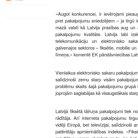
«Augot konkurencei, ir ievērojami pieau
pret pakalpojumu sniedzējiem – ja tirgū i
mazā valstī kā Latvija prasības aug un 
pakalpojumu kvalitāte. Latvija labi iz
telekomunikāciju un elektronisko sak
galvenajos sektoros – fiksētie, mobilie un i
līmeņa,» komentē EK pārstāvniecības Latv
Vienlaikus elektronisko sakaru pakalpojum
salīdzinoši zemu starp visām pakalpoj
problēmu skaits šajā pakalpojumu grupā i
joprojām saglabājas kā visaugstākais sta
Latvijā fiksētā tālruņa pakalpojumi tiek no
rādītāja. Arī interneta pakalpojumu tirg
vidēji Eiropā, bet televīzijai, salīdzinoši 
patērētāju apmierinātības indekss. «Fik