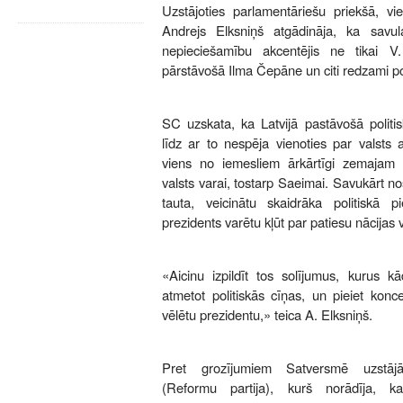
Uzstājoties parlamentāriešu priekšā, vi
Andrejs Elksniņš atgādināja, ka savul
nepieciešamību akcentējis ne tikai V.
pārstāvošā Ilma Čepāne un citi redzami poli
SC uzskata, ka Latvijā pastāvošā politis
līdz ar to nespēja vienoties par valsts 
viens no iemesliem ārkārtīgi zemajam i
valsts varai, tostarp Saeimai. Savukārt n
tauta, veicinātu skaidrāka politiskā 
prezidents varētu kļūt par patiesu nācijas 
«Aicinu izpildīt tos solījumus, kurus kā
atmetot politiskās cīņas, un pieiet konc
vēlētu prezidentu,» teica A. Elksniņš.
Pret grozījumiem Satversmē uzstāj
(Reformu partija), kurš norādīja, 