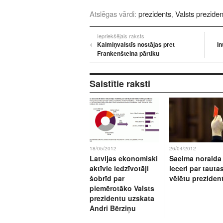
Atslēgas vārdi:
prezidents
,
Valsts preziden
Iepriekšējais raksts
Kaimiņvalstīs nostājas pret
In
Frankenšteina pārtiku
Saistītie raksti
18/05/2012
26/04/2012
Latvijas ekonomiski
Saeima noraida
aktīvie iedzīvotāji
ieceri par tauta
šobrīd par
vēlētu preziden
piemērotāko Valsts
prezidentu uzskata
Andri Bērziņu