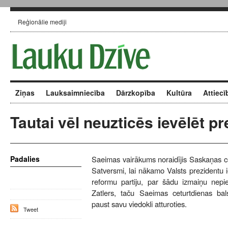
Reģionālie mediji
Ziņas
Lauksaimniecība
Dārzkopība
Kultūra
Attiecī
Tautai vēl neuzticēs ievēlēt p
Padalies
Saeimas vairākums noraidījis Saskaņas ce
Satversmi, lai nākamo Valsts prezidentu i
reformu partiju, par šādu izmaiņu nepie
Zatlers, taču Saeimas ceturtdienas bals
paust savu viedokli atturoties.
Tweet