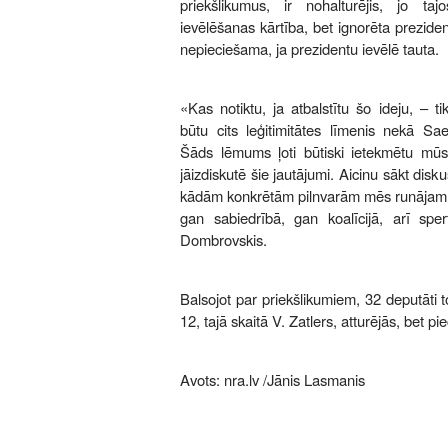
priekšlikumus, ir nohalturējis, jo taj
ievēlēšanas kārtība, bet ignorēta preziden
nepieciešama, ja prezidentu ievēlē tauta.
«Kas notiktu, ja atbalstītu šo ideju, – t
būtu cits leģitimitātes līmenis nekā Sa
Šāds lēmums ļoti būtiski ietekmētu mūsu 
jāizdiskutē šie jautājumi. Aicinu sākt diskus
kādām konkrētām pilnvarām mēs runājam, 
gan sabiedrībā, gan koalīcijā, arī sper
Dombrovskis.
Balsojot par priekšlikumiem, 32 deputāti to
12, tajā skaitā V. Zatlers, atturējās, bet pi
Avots:
nra.lv
/Jānis Lasmanis