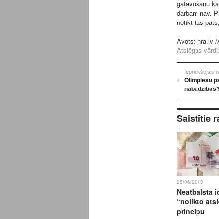
gatavošanu kād
darbam nav. Pa
notikt tas pats
Avots:
nra.lv
/A
Atslēgas vārdi
Iepriekšējais 
Olimpiešu par
nabadzības
Saistītie r
25/06/2013
Neatbalsta i
“nolikto ats
principu