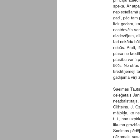
spēkā. Ar atpa
nepieciešamā pr
gadi, pēc tam p
līdz gadam, ka
neatdevējs var
aizdevējam, ci
tad nekādu būt
nebūs. Proti, 
prasa no kred
prasību var izp
50%. No otras 
kredītņēmēji t
gadījumā viņi 
Saeimas Tautsa
deleģētais Jān
neatbalstītājs
Olšteins. J. O
mājokļa, ko ned
t. i., nav uzp
likuma grozīš
Saeimas pēdēji
nākamais sasa