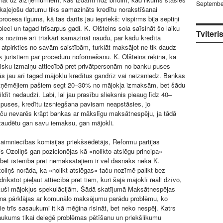
Septembe
kaļejošu datumu tiks samazināts kredītu norakstīšanai
ocesa ilgums, kā tas darīts jau iepriekš: vispirms bija septiņi
ieci un tagad trīsarpus gadi. K. Olšteins sola saīsināt šo laiku
Tviteri
s nozīmē arī trīskārt samazināt naudu, par kādu kredīta
 atpirkties no savām saistībām, turklāt maksājot ne tik daudz
k juristiem par procedūru noformēšanu. K. Olšteins rēķina, ka
isku izmaiņu attiecībā pret privātpersonām no banku puses
tās jau arī tagad mājokļu kredītus gandrīz vai neizsniedz. Bankas
ītņēmējiem pašiem segt 20–30% no mājokļa izmaksām, bet šādu
ildīt nedaudzi. Labi, lai jau prasību slieksnis pieaug līdz 40–
puses, kredītu izsniegšana pavisam neapstāsies, jo
aču nevarēs krāpt bankas ar mākslīgu maksātnespēju, ja tādā
zaudētu gan savu iemaksu, gan mājokli.
imniecības komisijas priekšsēdētājs, Reformu partijas
is Ozoliņš gan pozicionējas kā «nolikto atslēgu principa»
, bet īstenībā pret nemaksātājiem ir vēl dāsnāks nekā K.
zoliņš norāda, ka «nolikt atslēgas» taču nozīmē palikt bez
rīkstot pieļaut attiecībā pret tiem, kuri šajā mājoklī reāli dzīvo,
irkuši mājokļus spekulācijām. Šādā skatījumā Maksātnespējas
ana pārklājas ar komunālo maksājumu parādu problēmu, ko
e trīs sasaukumi it kā mēģina risināt, bet neko nespēj. Katrs
ukums tikai deleģē problēmas pētīšanu un priekšlikumu