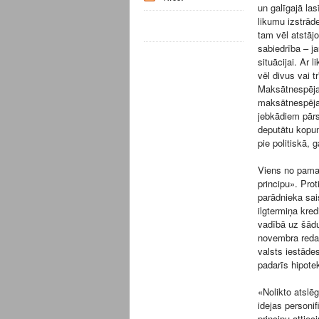
un galīgajā las
likumu izstrād
tam vēl atstājo
sabiedrība – j
situācijai. Ar 
vēl divus vai t
Maksātnespējas
maksātnespējas
jebkādiem pār
deputātu kopum
pie politiskā,
Viens no pamat
principu». Prot
parādnieka sai
ilgtermiņa kre
vadībā uz šād
novembra redak
valsts iestāde
padarīs hipote
«Nolikto atslē
idejas personi
principu attie