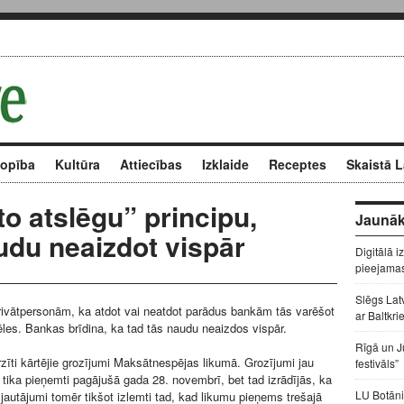
kopība
Kultūra
Attiecības
Izklaide
Receptes
Skaistā L
to atslēgu” principu,
Jaunāk
du neaizdot vispār
Digitālā i
pieejama
Slēgs Lat
ivātpersonām, ka atdot vai neatdot parādus bankām tās varēšot
ar Baltkri
ēles. Bankas brīdina, ka tad tās naudu neaizdos vispār.
Rīgā un J
rzīti kārtējie grozījumi Maksātnespējas likumā. Grozījumi jau
festivāls”
ā tika pieņemti pagājušā gada 28. novembrī, bet tad izrādījās, ka
LU Botāni
 jautājumi tomēr tikšot izlemti tad, kad likumu pieņems trešajā