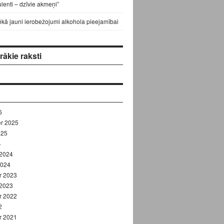
lenti – dzīvie akmeņi”
ēkā jauni ierobežojumi alkohola pieejamībai
ākie raksti
6
r 2025
025
4
 2024
2024
r 2023
 2023
r 2022
2
r 2021