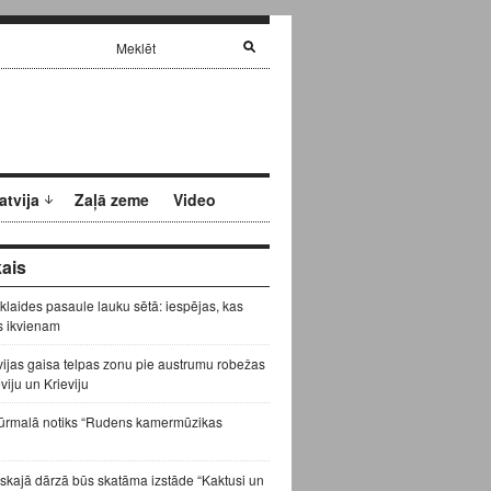
atvija
Zaļā zeme
Video
ais
zklaides pasaule lauku sētā: iespējas, kas
s ikvienam
vijas gaisa telpas zonu pie austrumu robežas
eviju un Krieviju
ūrmalā notiks “Rudens kamermūzikas
skajā dārzā būs skatāma izstāde “Kaktusi un