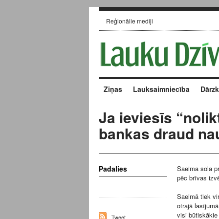
Reģionālie mediji
Ziņas
Lauksaimniecība
Dārz
Ja ieviesīs “nolik
bankas draud nau
Padalies
Saeima sola pr
pēc brīvas izv
Saeimā tiek vi
otrajā lasījum
visi būtiskākie
Tweet