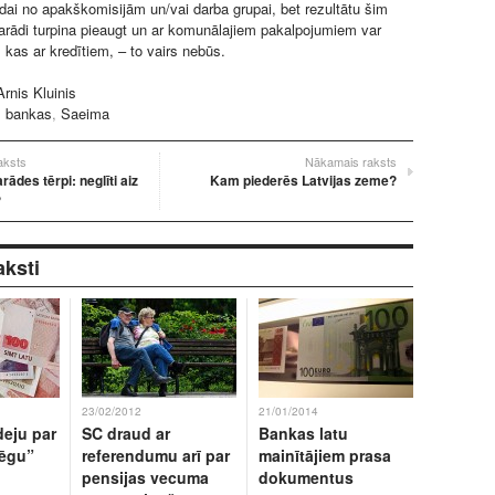
ai no apakškomisijām un/vai darba grupai, bet rezultātu šim
rādi turpina pieaugt un ar komunālajiem pakalpojumiem var
, kas ar kredītiem, – to vairs nebūs.
rnis Kluinis
:
bankas
,
Saeima
raksts
Nākamais raksts
ādes tērpi: neglīti aiz
Kam piederēs Latvijas zeme?
?
aksti
23/02/2012
21/01/2014
deju par
SC draud ar
Bankas latu
lēgu”
referendumu arī par
mainītājiem prasa
pensijas vecuma
dokumentus