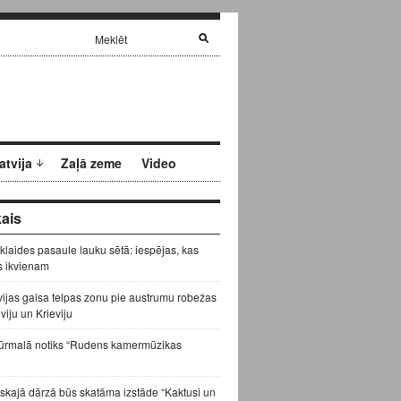
atvija
Zaļā zeme
Video
ais
zklaides pasaule lauku sētā: iespējas, kas
s ikvienam
vijas gaisa telpas zonu pie austrumu robežas
eviju un Krieviju
ūrmalā notiks “Rudens kamermūzikas
skajā dārzā būs skatāma izstāde “Kaktusi un