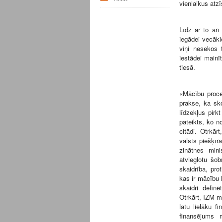
vienlaikus atzī
Līdz ar to ar
iegādei vecāki
viņi nesekos 
iestādei mainī
tiesā.
«Mācību proces
prakse, ka sk
līdzekļus pirkt
pateikts, ko n
citādi. Otrkār
valsts piešķīr
zinātnes mini
atvieglotu šo
skaidrība, pro
kas ir mācību l
skaidri defin
Otrkārt, IZM m
latu lielāku f
finansējums 