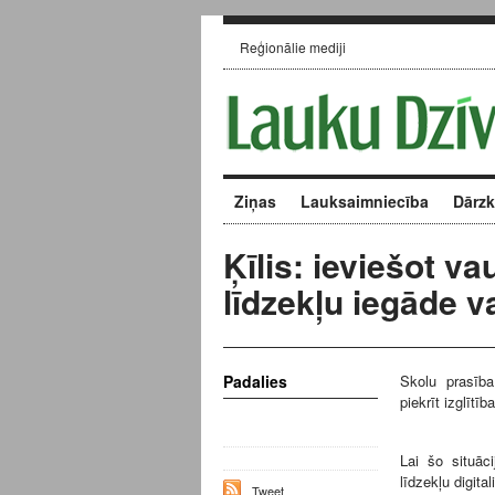
Reģionālie mediji
Ziņas
Lauksaimniecība
Dārz
Ķīlis: ieviešot v
līdzekļu iegāde 
Padalies
Skolu prasība
piekrīt izglītī
Lai šo situāci
līdzekļu digit
Tweet