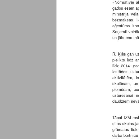
«Normatīvie ak
gados esam apņ
ministrija vē
bezmaksas lie
aģentūras kon
Saņemti vairāk
un jāīsteno mā
R. Ķīlis gan u
pielikts līdz 
līdz 2014. gad
iestādes uztu
aktivitātēm, i
skolēnam, un
piemēram, pe
uzturēšanai n
daudziem neva
Tāpat IZM rosi
citas skolas j
grāmatas tiek
darba burtnīcu