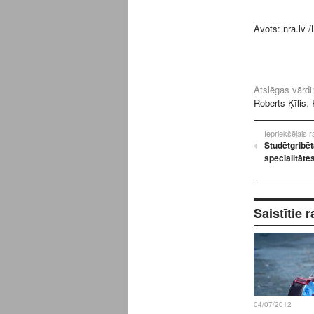
Avots:
nra.lv
/
Atslēgas vārdi
Roberts Ķīlis
,
Iepriekšējais 
Studētgribēt
specialitāte
Saistītie r
04/07/2012