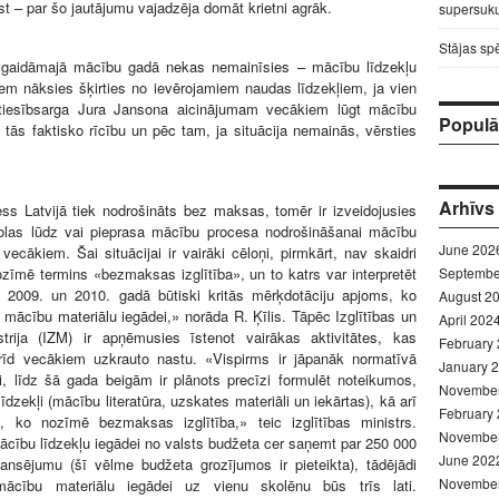
st – par šo jautājumu vajadzēja domāt krietni agrāk.
supersuku
Stājas sp
ī gaidāmajā mācību gadā nekas nemainīsies – mācību līdzekļu
em nāksies šķirties no ievērojamiem naudas līdzekļiem, ja vien
tiesībsarga Jura Jansona aicinājumam vecākiem lūgt mācību
Populār
t tās faktisko rīcību un pēc tam, ja situācija nemainās, vērsties
Arhīvs
s Latvijā tiek nodrošināts bez maksas, tomēr ir izveidojusies
olas lūdz vai pieprasa mācību procesa nodrošināšanai mācību
June 202
 vecākiem. Šai situācijai ir vairāki cēloņi, pirmkārt, nav skaidri
ozīmē termins «bezmaksas izglītība», un to katrs var interpretēt
Septembe
t, 2009. un 2010. gadā būtiski kritās mērķdotāciju apjoms, ko
August 2
a mācību materiālu iegādei,» norāda R. Ķīlis. Tāpēc Izglītības un
April 202
strija (IZM) ir apņēmusies īstenot vairākas aktivitātes, kas
February
brīd vecākiem uzkrauto nastu. «Vispirms ir jāpanāk normatīvā
January 
ti, līdz šā gada beigām ir plānots precīzi formulēt noteikumos,
Novembe
īdzekļi (mācību literatūra, uzskates materiāli un iekārtas), kā arī
February
ēt, ko nozīmē bezmaksas izglītība,» teic izglītības ministrs.
Novembe
ācību līdzekļu iegādei no valsts budžeta cer saņemt par 250 000
June 202
inansējumu (šī vēlme budžeta grozījumos ir pieteikta), tādējādi
Novembe
mācību materiālu iegādei uz vienu skolēnu būs trīs lati.