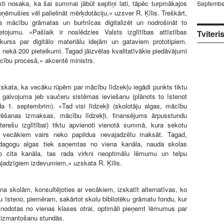
ti nosaka, ka šai summai jābūt septiņi lati, tāpēc turpmākajos
Septembe
ēmušies vēl palielināt mērķdotāciju,» uzsver R. Ķīlis. Treškārt,
las mācību grāmatas un burtnīcas digitalizēt un nodrošināt to
tojumu. «Pašlaik ir noslēdzies Valsts izglītības attīstības
Tviteri
kurss par digitālo materiālu idejām un gataviem prototipiem.
 nekā 200 pieteikumi. Tagad jāizvēlas kvalitatīvākie piedāvājumi
cību procesā,» akcentē ministrs.
zskata, ka vecāku rūpēm par mācību līdzekļu iegādi punkts tiktu
ar galvojuma jeb vaučeru sistēmas ieviešanu (plānots to īstenot
a 1. septembrim). «Tad visi līdzekļi (skolotāju algas, mācību
rēšanas izmaksas, mācību līdzekļi, finansējums ārpusstundu
nterešu izglītībai) tiktu apvienoti vienotā summā, kura sekotu
 vecākiem vairs neko papildus nevajadzētu maksāt. Tagad,
dagogu algas tiek saņemtas no viena kanāla, nauda skolas
o cita kanāla, tas rada virkni neoptimālu lēmumu un telpu
jadzīgiem izdevumiem,» uzskata R. Ķīlis.
na skolām, konsultējoties ar vecākiem, izskatīt alternatīvas, ko
au īsteno, piemēram, sakārtot skolu bibliotēku grāmatu fondu, kur
 nodotas no vienas klases otrai, optimāli pieņemt lēmumus par
 izmantošanu stundās.