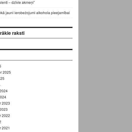
lenti – dzīvie akmeņi”
ēkā jauni ierobežojumi alkohola pieejamībai
ākie raksti
6
r 2025
025
4
 2024
2024
r 2023
 2023
r 2022
2
r 2021