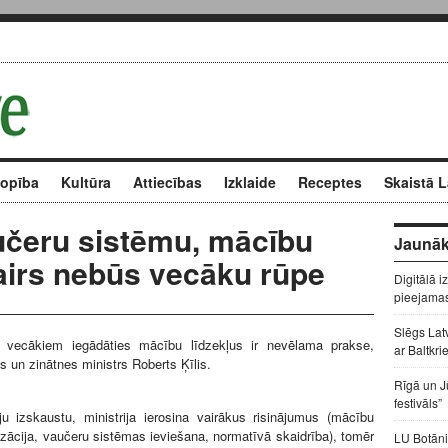
kopība
Kultūra
Attiecības
Izklaide
Receptes
Skaistā L
aučeru sistēmu, mācību
Jaunāk
vairs nebūs vecāku rūpe
Digitālā i
pieejama
Slēgs Lat
 vecākiem iegādāties mācību līdzekļus ir nevēlama prakse,
ar Baltkri
bas un zinātnes ministrs Roberts Ķīlis.
Rīgā un J
festivāls”
ju izskaustu, ministrija ierosina vairākus risinājumus (mācību
alizācija, vaučeru sistēmas ieviešana, normatīvā skaidrība), tomēr
LU Botāni