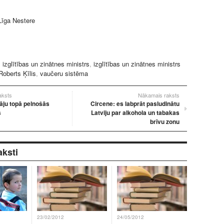
Līga Nestere
:
izglītības un zinātnes ministrs
,
izglītības un zinātnes ministrs
Roberts Ķīlis
,
vaučeru sistēma
raksts
Nākamais raksts
āju topā pelnošās
Circene: es labprāt pasludinātu
s
Latviju par alkohola un tabakas
brīvu zonu
aksti
23/02/2012
24/05/2012