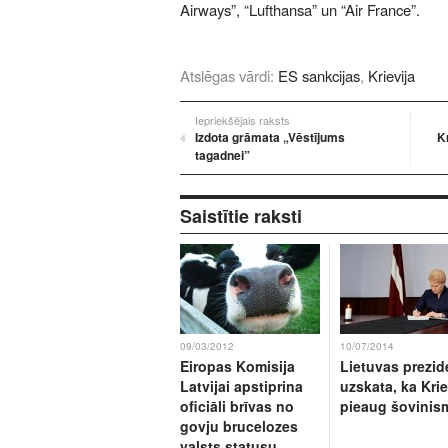
Airways”, “Lufthansa” un “Air France”.
Atslēgas vārdi:
ES sankcijas
,
Krievija
Iepriekšējais raksts
Izdota grāmata „Vēstījums
K
tagadnei”
Saistītie raksti
09/03/2012
10/07/2014
Eiropas Komisija
Lietuvas prezid
Latvijai apstiprina
uzskata, ka Krie
oficiāli brīvas no
pieaug šovinis
govju brucelozes
valsts statusu