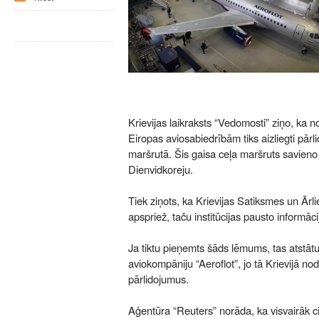
Krievijas laikraksts “Vedomosti” ziņo, ka n
Eiropas aviosabiedrībām tiks aizliegti pārli
maršrutā. Šis gaisa ceļa maršruts savien
Dienvidkoreju.
Tiek ziņots, ka Krievijas Satiksmes un Ārlie
apspriež, taču institūcijas pausto informācij
Ja tiktu pieņemts šāds lēmums, tas atstātu
aviokompāniju “Aeroflot”, jo tā Krievijā n
pārlidojumus.
Aģentūra “Reuters” norāda, ka visvairāk ci