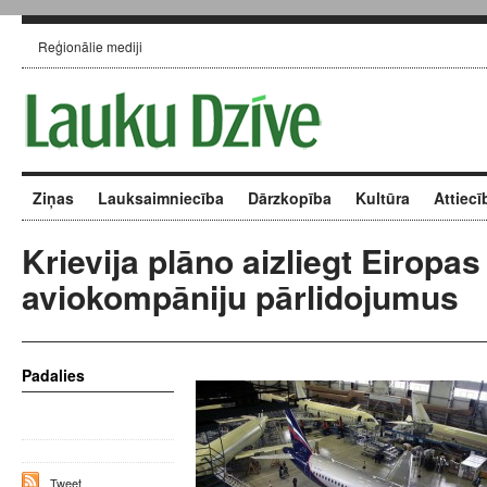
Reģionālie mediji
Ziņas
Lauksaimniecība
Dārzkopība
Kultūra
Attiecī
Krievija plāno aizliegt Eiropas
aviokompāniju pārlidojumus
Padalies
Tweet