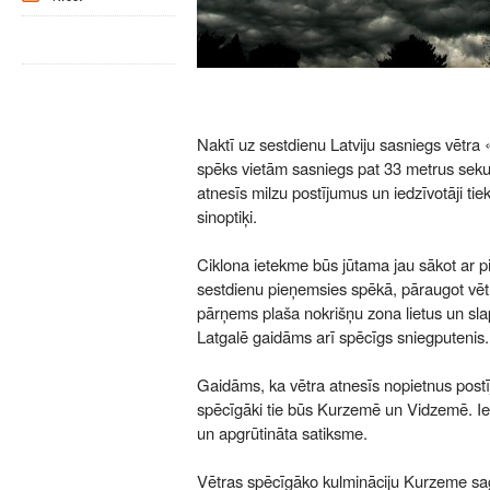
Naktī uz sestdienu Latviju sasniegs vētra 
spēks vietām sasniegs pat 33 metrus sek
atnesīs milzu postījumus un iedzīvotāji tiek
sinoptiķi.
Ciklona ietekme būs jūtama jau sākot ar p
sestdienu pieņemsies spēkā, pāraugot vētrā
pārņems plaša nokrišņu zona lietus un sl
Latgalē gaidāms arī spēcīgs sniegputenis.
Gaidāms, ka vētra atnesīs nopietnus postī
spēcīgāki tie būs Kurzemē un Vidzemē. Ie
un apgrūtināta satiksme.
Vētras spēcīgāko kulmināciju Kurzeme saga