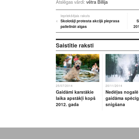
Atslēgas vārdi:
vētra Billija
Iepriekšējais raksts
Skolotāji protesta akcijā pieprasa
S
palielināt algas
201
Saistītie raksti
25/07/2014
20/11/2014
Gaidāmi karstākie
Nedēļas nogalē
laika apstākļi kopš
gaidāma spēcī
2012. gada
snigšana