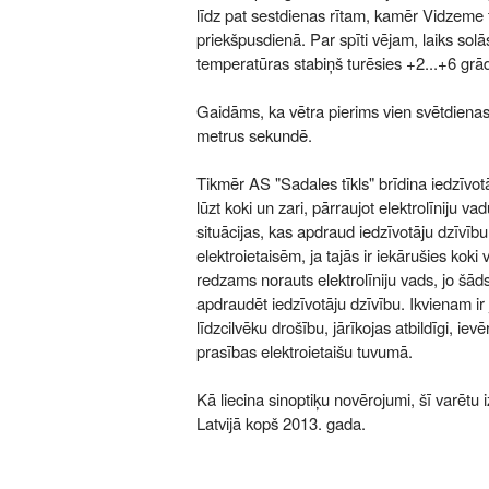
līdz pat sestdienas rītam, kamēr Vidzeme
priekšpusdienā. Par spīti vējam, laiks solā
temperatūras stabiņš turēsies +2...+6 grā
Gaidāms, ka vētra pierims vien svētdienas
metrus sekundē.
Tikmēr AS "Sadales tīkls" brīdina iedzīvotā
lūzt koki un zari, pārraujot elektrolīniju v
situācijas, kas apdraud iedzīvotāju dzīvību
elektroietaisēm, ja tajās ir iekārušies koki
redzams norauts elektrolīniju vads, jo šāds
apdraudēt iedzīvotāju dzīvību. Ikvienam ir
līdzcilvēku drošību, jārīkojas atbildīgi, ie
prasības elektroietaišu tuvumā.
Kā liecina sinoptiķu novērojumi, šī varētu 
Latvijā kopš 2013. gada.