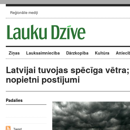
Reģionālie mediji
Ziņas
Lauksaimniecība
Dārzkopība
Kultūra
Attiecī
Latvijai tuvojas spēcīga vētra
nopietni postījumi
Padalies
Tweet