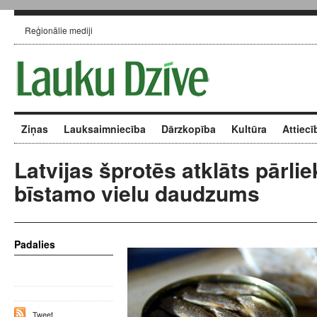
Reģionālie mediji
Ziņas
Lauksaimniecība
Dārzkopība
Kultūra
Attiecī
Latvijas šprotēs atklāts pārlie
bīstamo vielu daudzums
Padalies
Tweet