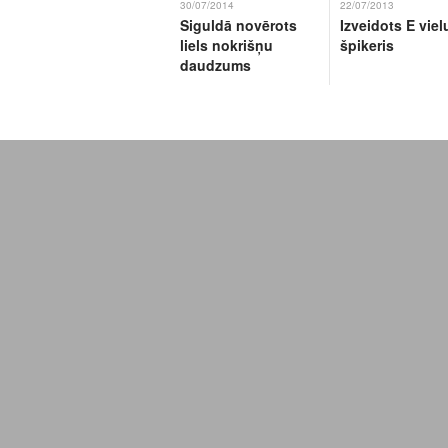
30/07/2014
22/07/2013
Siguldā novērots
Izveidots E viel
liels nokrišņu
špikeris
daudzums