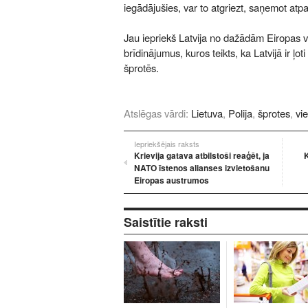
iegādājušies, var to atgriezt, saņemot at
Jau iepriekš Latvija no dažādām Eiropas 
brīdinājumus, kuros teikts, ka Latvijā ir ļoti
šprotēs.
Atslēgas vārdi:
Lietuva
,
Polija
,
šprotes
,
vie
Iepriekšējais raksts
Krievija gatava atbilstoši reaģēt, ja
K
NATO īstenos alianses izvietošanu
Eiropas austrumos
Saistītie raksti