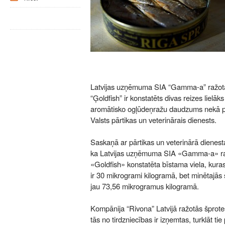
Latvijas uzņēmuma SIA “Gamma-a” ražota
“Ģoldfish” ir konstatēts divas reizes lielāk
aromātisko ogļūdeņražu daudzums nekā pi
Valsts pārtikas un veterinārais dienests.
Saskaņā ar pārtikas un veterinārā dienesta 
ka Latvijas uzņēmuma SIA «Gamma-a» raž
«Goldfish» konstatēta bīstama viela, kur
ir 30 mikrogrami kilogramā, bet minētajā
jau 73,56 mikrogramus kilogramā.
Kompānija “Rivona” Latvijā ražotās šprote
tās no tirdzniecības ir izņemtas, turklāt tie 