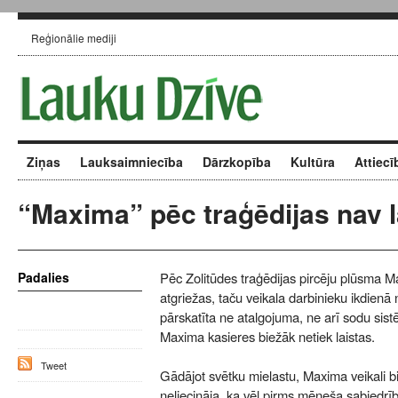
Reģionālie mediji
Ziņas
Lauksaimniecība
Dārzkopība
Kultūra
Attiecī
“Maxima” pēc traģēdijas nav 
Padalies
Pēc Zolitūdes traģēdijas pircēju plūsma
atgriežas, taču veikala darbinieku ikdienā
pārskatīta ne atalgojuma, ne arī sodu sist
Maxima kasieres biežāk netiek laistas.
Tweet
Gādājot svētku mielastu, Maxima veikali bij
neliecināja, ka vēl pirms mēneša sabiedrī