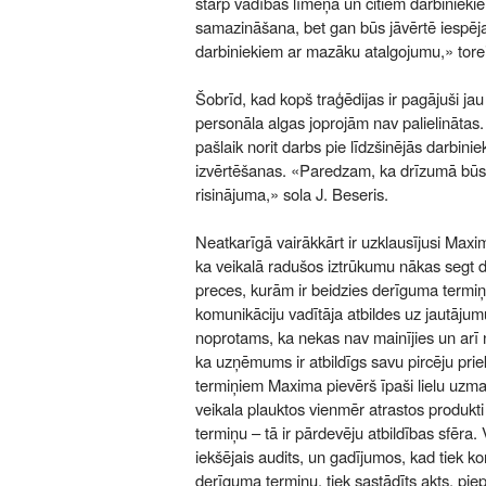
starp vadības līmeņa un citiem darbiniek
samazināšana, bet gan būs jāvērtē iespēja 
darbiniekiem ar mazāku atalgojumu,» toreiz
Šobrīd, kad kopš traģēdijas ir pagājuši ja
personāla algas joprojām nav palielinātas.
pašlaik norit darbs pie līdzšinējās darbin
izvērtēšanas. «Paredzam, ka drīzumā būs
risinājuma,» sola J. Beseris.
Neatkarīgā vairākkārt ir uzklausījusi Maxi
ka veikalā radušos iztrūkumu nākas segt da
preces, kurām ir beidzies derīguma termi
komunikāciju vadītāja atbildes uz jautājumu,
noprotams, ka nekas nav mainījies un arī
ka uzņēmums ir atbildīgs savu pircēju prie
termiņiem Maxima pievērš īpaši lielu uzma
veikala plauktos vienmēr atrastos produkti
termiņu – tā ir pārdevēju atbildības sfēra. 
iekšējais audits, un gadījumos, kad tiek ko
derīguma termiņu, tiek sastādīts akts, pie