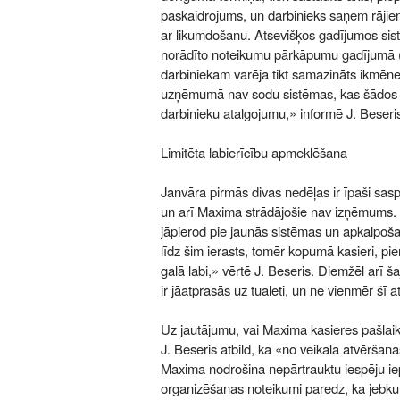
paskaidrojums, un darbinieks saņem rājie
ar likumdošanu. Atsevišķos gadījumos sis
norādīto noteikumu pārkāpumu gadījumā (
darbiniekam varēja tikt samazināts ikmēn
uzņēmumā nav sodu sistēmas, kas šādos 
darbinieku atalgojumu,» informē J. Beseri
Limitēta labierīcību apmeklēšana
Janvāra pirmās divas nedēļas ir īpaši saspr
un arī Maxima strādājošie nav izņēmums. 
jāpierod pie jaunās sistēmas un apkalpoša
līdz šim ierasts, tomēr kopumā kasieri, pie
galā labi,» vērtē J. Beseris. Diemžēl arī š
ir jāatprasās uz tualeti, un ne vienmēr šī a
Uz jautājumu, vai Maxima kasieres pašlaik t
J. Beseris atbild, ka «no veikala atvēršana
Maxima nodrošina nepārtrauktu iespēju ie
organizēšanas noteikumi paredz, ka jebkurš