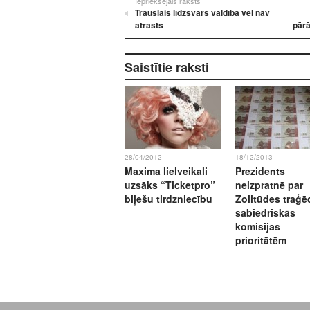
Iepriekšējais raksts
Trauslais līdzsvars valdībā vēl nav
atrasts
pārā
Saistītie raksti
28/04/2012
18/12/2013
Maxima lielveikali
Prezidents
uzsāks “Ticketpro”
neizpratnē par
biļešu tirdzniecību
Zolitūdes traģē
sabiedriskās
komisijas
prioritātēm