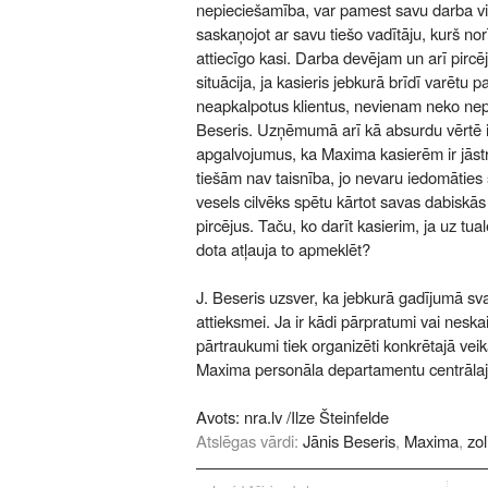
nepieciešamība, var pamest savu darba vie
saskaņojot ar savu tiešo vadītāju, kurš norī
attiecīgo kasi. Darba devējam un arī pir
situācija, ja kasieris jebkurā brīdī varētu 
neapkalpotus klientus, nevienam neko nepa
Beseris. Uzņēmumā arī kā absurdu vērtē i
apgalvojumus, ka Maxima kasierēm ir jāst
tiešām nav taisnība, jo nevaru iedomāties 
vesels cilvēks spētu kārtot savas dabiskās
pircējus. Taču, ko darīt kasierim, ja uz tual
dota atļauja to apmeklēt?
J. Beseris uzsver, ka jebkurā gadījumā svar
attieksmei. Ja ir kādi pārpratumi vai neska
pārtraukumi tiek organizēti konkrētajā veik
Maxima personāla departamentu centrālajā
Avots:
nra.lv
/Ilze Šteinfelde
Atslēgas vārdi:
Jānis Beseris
,
Maxima
,
zol