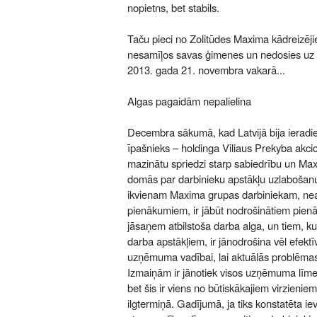
nopietns, bet stabils.
Taču pieci no Zolitūdes Maxima kādreizēj
nesamīļos savas ģimenes un nedosies uz da
2013. gada 21. novembra vakarā...
Algas pagaidām nepalielina
Decembra sākumā, kad Latvijā bija ieradi
īpašnieks – holdinga Viliaus Prekyba akcio
mazinātu spriedzi starp sabiedrību un Ma
domās par darbinieku apstākļu uzlabošan
ikvienam Maxima grupas darbiniekam, nea
pienākumiem, ir jābūt nodrošinātiem pien
jāsaņem atbilstoša darba alga, un tiem, k
darba apstākļiem, ir jānodrošina vēl efekt
uzņēmuma vadībai, lai aktuālās problēmas t
Izmaiņām ir jānotiek visos uzņēmuma līme
bet šis ir viens no būtiskākajiem virzienie
ilgtermiņā. Gadījumā, ja tiks konstatēta i