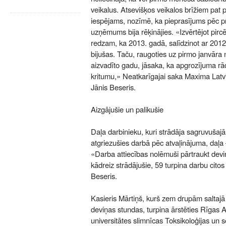
veikalus. Atsevišķos veikalos brīžiem pat pl
iespējams, nozīmē, ka pieprasījums pēc pre
uzņēmums bija rēķinājies. «Izvērtējot pircēj
redzam, ka 2013. gadā, salīdzinot ar 2012
bijušas. Taču, raugoties uz pirmo janvāra 
aizvadīto gadu, jāsaka, ka apgrozījuma rād
kritumu,» Neatkarīgajai saka Maxima Latvi
Jānis Beseris.
Aizgājušie un palikušie
Daļa darbinieku, kuri strādāja sagruvušajā
atgriezušies darbā pēc atvaļinājuma, daļa 
«Darba attiecības nolēmuši pārtraukt devi
kādreiz strādājušie, 59 turpina darbu cito
Beseris.
Kasieris Mārtiņš, kurš zem drupām saltajā
deviņas stundas, turpina ārstēties Rīgas 
universitātes slimnīcas Toksikoloģijas un se