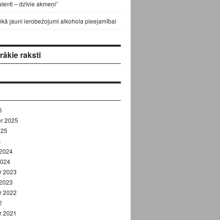
lenti – dzīvie akmeņi”
ēkā jauni ierobežojumi alkohola pieejamībai
ākie raksti
6
r 2025
025
4
 2024
2024
r 2023
 2023
r 2022
2
r 2021