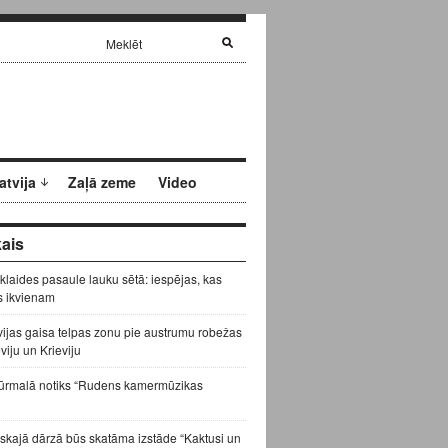
atvija
Zaļā zeme
Video
ais
zklaides pasaule lauku sētā: iespējas, kas
s ikvienam
vijas gaisa telpas zonu pie austrumu robežas
eviju un Krieviju
ūrmalā notiks “Rudens kamermūzikas
skajā dārzā būs skatāma izstāde “Kaktusi un