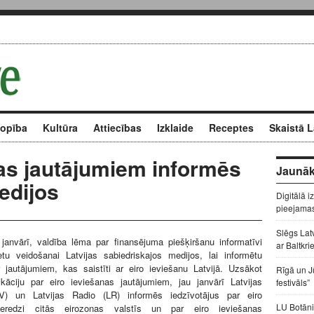
kopība
Kultūra
Attiecības
Izklaide
Receptes
Skaistā L
nas jautājumiem informēs
Jaunāk
edijos
Digitālā i
pieejama
Slēgs Lat
 janvārī, valdība lēma par finansējuma piešķiršanu informatīvi
ar Baltkri
etu veidošanai Latvijas sabiedriskajos medijos, lai informētu
 jautājumiem, kas saistīti ar eiro ieviešanu Latvijā. Uzsākot
Rīgā un J
kāciju par eiro ieviešanas jautājumiem, jau janvārī Latvijas
festivāls”
TV) un Latvijas Radio (LR) informēs iedzīvotājus par eiro
LU Botāni
ieredzi citās eirozonas valstīs un par eiro ieviešanas