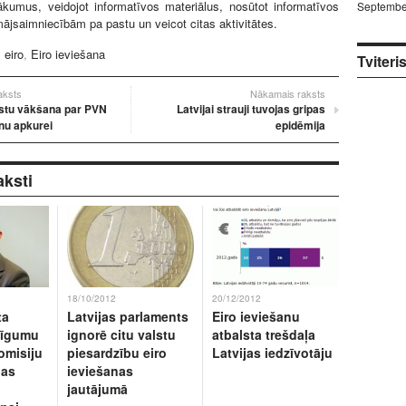
kumus, veidojot informatīvos materiālus, nosūtot informatīvos
Septembe
ājsaimniecībām pa pastu un veicot citas aktivitātes.
:
eiro
,
Eiro ieviešana
Tviteri
raksts
Nākamais raksts
stu vākšana par PVN
Latvijai strauji tuvojas gripas
u apkurei
epidēmija
aksti
18/10/2012
20/12/2012
ta
Latvijas parlaments
Eiro ieviešanu
līgumu
ignorē citu valstu
atbalsta trešdaļa
omisiju
piesardzību eiro
Latvijas iedzīvotāju
nas
ieviešanas
jautājumā