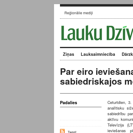
Reģionālie mediji
Ziņas
Lauksaimniecība
Dārz
Par eiro ievieša
sabiedriskajos m
Padalies
Ceturtdien, 3.
analītisku siž
sabiedrību par
aktīvu komuni
Televīzija (L
ieviešanas p
Tweet