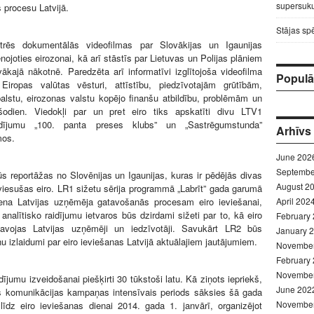
supersuku
procesu Latvijā.
Stājas sp
rēs dokumentālās videofilmas par Slovākijas un Igaunijas
enojoties eirozonai, kā arī stāstīs par Lietuvas un Polijas plāniem
uvākajā nākotnē. Paredzēta arī informatīvi izglītojoša videofilma
Populār
Eiropas valūtas vēsturi, attīstību, piedzīvotajām grūtībām,
balstu, eirozonas valstu kopējo finanšu atbildību, problēmām un
šodien. Viedokļi par un pret eiro tiks apskatīti divu LTV1
aidījumu „100. panta preses klubs” un „Sastrēgumstunda”
Arhīvs
mos.
June 202
Septembe
 reportāžas no Slovēnijas un Igaunijas, kuras ir pēdējās divas
August 2
eviesušas eiro. LR1 sižetu sērija programmā „Labrīt” gada garumā
iena Latvijas uzņēmēja gatavošanās procesam eiro ieviešanai,
April 202
 analītisko raidījumu ietvaros būs dzirdami sižeti par to, kā eiro
February
tavojas Latvijas uzņēmēji un iedzīvotāji. Savukārt LR2 būs
January 
ņu izlaidumi par eiro ieviešanas Latvijā aktuālajiem jautājumiem.
Novembe
February
Novembe
dījumu izveidošanai piešķirti 30 tūkstoši latu. Kā ziņots iepriekš,
June 202
as komunikācijas kampaņas intensīvais periods sāksies šā gada
Novembe
līdz eiro ieviešanas dienai 2014. gada 1. janvārī, organizējot