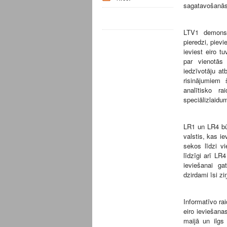
sagatavošanās 
LTV1 demonst
pieredzi, pievi
ieviest eiro t
par vienotās 
iedzīvotāju at
risinājumiem 
analītisko r
speciālizlaidu
LR1 un LR4 būs
valstis, kas i
sekos līdzi v
līdzīgi arī LR4
ieviešanai ga
dzirdami īsi zi
Informatīvo rai
eiro ieviešan
maijā un ilgs 