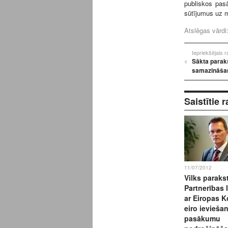
publiskos pasā
sūtījumus uz m
Atslēgas vārdi
Iepriekšējais 
Sākta parak
samazināšan
Saistītie r
11/07/2012
Vilks paraks
Partnerības 
ar Eiropas K
eiro ievieša
pasākumu