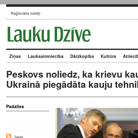
Reģionālie mediji
Ziņas
Lauksaimniecība
Dārzkopība
Kultūra
Attiecī
Peskovs noliedz, ka krievu ka
Ukrainā piegādāta kauju tehn
Padalies
Tweet