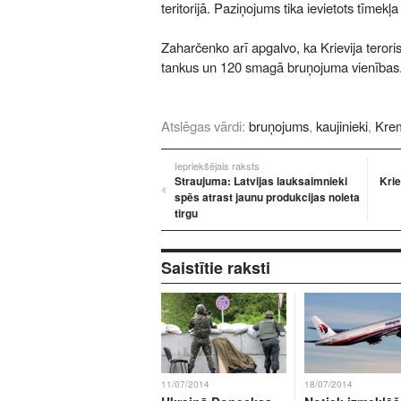
teritorijā. Paziņojums tika ievietots tīmekļ
Zaharčenko arī apgalvo, ka Krievija terori
tankus un 120 smagā bruņojuma vienības
Atslēgas vārdi:
bruņojums
,
kaujinieki
,
Krem
Iepriekšējais raksts
Straujuma: Latvijas lauksaimnieki
Krie
spēs atrast jaunu produkcijas noieta
tirgu
Saistītie raksti
11/07/2014
18/07/2014