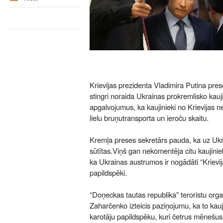
Krievijas prezidenta Vladimira Putina pre
stingri noraida Ukrainas prokremlisko kauji
apgalvojumus, ka kaujinieki no Krievijas n
lielu bruņutransporta un ieroču skaitu.
Kremļa preses sekretārs pauda, ka uz Ukr
sūtītas.Viņš gan nekomentēja citu kaujinie
ka Ukrainas austrumos ir nogādāti “Krievi
papildspēki.
“Doņeckas tautas republika” teroristu orga
Zaharčenko izteicis paziņojumu, ka to kauj
karotāju papildspēku, kuri četrus mēnešus 