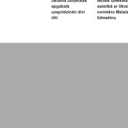
Ukrainā Doņeckas
Notiek izmeklē
apgabalā
saistībā ar Ukra
uzspridzināti divi
notriekto Malaiz
tilti
lidmašīnu