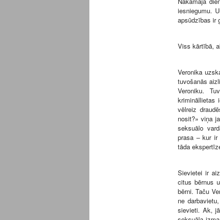
Nākamajā dienā
iesniegumu. U
apsūdzības ir 
Viss kārtībā, 
Veronika uzsk
tuvošanās aizli
Veroniku. Tu
krimināllietas
vēlreiz draudē
nosit?» viņa ja
seksuālo varda
prasa – kur ir
tāda ekspertīz
Sievietei ir a
citus bērnus u
bērni. Taču Ve
ne darbavietu,
sievieti. Ak, 
seksuāla izmant