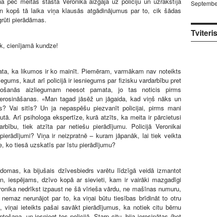
 pēc meitas stāsta Veronika aizgāja uz policiju un uzrakstīja
Septembe
n kopš tā laika viņa klausās atgādinājumus par to, cik šādas
grūti pierādāmas.
Tviteri
ak, cienījamā kundze!
ata, ka likumos ir ko mainīt. Piemēram, varmākam nav noteikts
egums, kaut arī policijā ir iesniegums par fizisku vardarbību pret
vošanās aizliegumam neesot pamata, jo tas noticis pirms
 ierosināšanas. «Man tagad jāsēž un jāgaida, kad viņš nāks un
s? Vai sitīs? Un ja nepaspēšu piezvanīt policijai, pirms mani
utā. Arī psihologa ekspertīze, kurā atzīts, ka meita ir pārcietusi
rbību, tiek atzīta par netiešu pierādījumu. Policijā Veronikai
 pierādījumi? Viņa ir neizpratnē – kuram jāpanāk, lai tiek veikta
e, ko tiesā uzskatīs par īstu pierādījumu?
izdomas, ka bijušais dzīvesbiedrs varētu līdzīgā veidā izmantot
n, iespējams, dzīvo kopā ar sievieti, kam ir vairāki mazgadīgi
ronika nedrīkst izpaust ne šā vīrieša vārdu, ne mašīnas numuru,
 nemaz nerunājot par to, ka viņai būtu tiesības brīdināt to otru
jā, viņai ieteikts pašai savākt pierādījumus, ka notiek citu bērnu
ošana, un iesniegt tos policijā. Starp citu, bija ierosinātas (bet