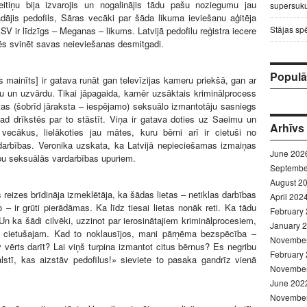
tiņu bija izvarojis un nogalinājis tādu pašu noziegumu jau
supersuku
ādājis pedofils, Sāras vecāki par šāda likuma ieviešanu aģitēja
Stājas sp
SV ir līdzīgs – Meganas – likums. Latvijā pedofilu reģistra iecere
s svinēt savas neieviešanas desmitgadi.
Populār
s mainīts] ir gatava runāt gan televīzijas kameru priekšā, gan ar
u un uzvārdu. Tikai jāpagaida, kamēr uzsāktais kriminālprocess
tas (šobrīd jāraksta – iespējamo) seksuālo izmantotāju sasniegs
kad drīkstēs par to stāstīt. Viņa ir gatava doties uz Saeimu un
Arhīvs
 vecākus, lielākoties jau mātes, kuru bērni arī ir cietuši no
darbības. Veronika uzskata, ka Latvijā nepieciešamas izmaiņas
June 202
bu seksuālās vardarbības upuriem.
Septembe
August 2
 reizes brīdināja izmeklētāja, ka šādas lietas – netiklas darbības
April 202
o – ir grūti pierādāmas. Ka līdz tiesai lietas nonāk reti. Ka tādu
February
 Un ka šādi cilvēki, uzzinot par ierosinātajiem kriminālprocesiem,
January 
 cietušajam. Kad to noklausījos, mani pārņēma bezspēcība –
Novembe
 vērts darīt? Lai viņš turpina izmantot citus bērnus? Es negribu
February
lstī, kas aizstāv pedofilus!» sieviete to pasaka gandrīz vienā
Novembe
June 202
Novembe