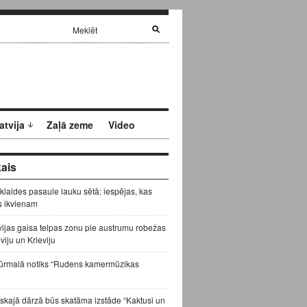
atvija
Zaļā zeme
Video
ais
zklaides pasaule lauku sētā: iespējas, kas
s ikvienam
vijas gaisa telpas zonu pie austrumu robežas
eviju un Krieviju
ūrmalā notiks “Rudens kamermūzikas
skajā dārzā būs skatāma izstāde “Kaktusi un