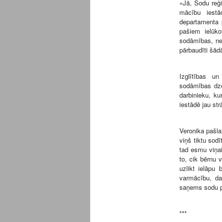
«Jā, Sodu reģi
mācību iestā
departamenta p
pašiem ielūko
sodāmības, ne 
pārbaudīti šādā
Izglītības un
sodāmības dzēš
darbinieku, ku
iestādē jau str
Veronika pašla
viņš tiktu sod
tad esmu viņai
to, cik bērnu v
uzlikt ielāpu 
varmācību, da
saņems sodu p
***