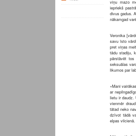
viņu mazo mei
iepriekš pastr
divus gadus. A
nākamgad varē
Veronika [vārd
savu īsto vārd
pret viņas mei
tādu stadiju, 
pārstāvēt tos
seksuālas var
likumos par la
«Mani vairākas
ar nepilngadīg
lietu ir daudz.
vienmēr draud
tātad neko nav
dzīvot tādā va
elpas vilcienā.