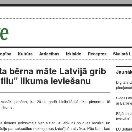
kopība
Kultūra
Attiecības
Izklaide
Receptes
Skaistā L
a bērna māte Latvijā grib
Jaunāk
filu” likuma ieviešanu
Digitālā i
pieejama
Slēgs Lat
vecāki panāca, ka 2011. gadā Lielbritānijā tika pieņemts tā
ar Baltkri
 likums.
Rīgā un J
festivāls”
 ikviens iedzīvotājs var aiziet uz jebkuru policijas iecirkni un
ciju par seksuālus noziegumus izdarījušu cilvēku. Pēc tam, kad
LU Botāni