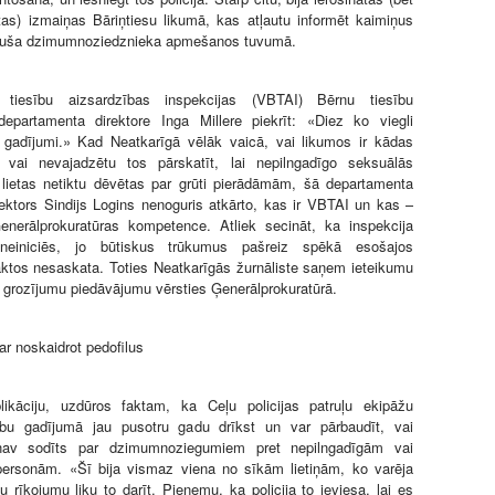
as) izmaiņas Bāriņtiesu likumā, kas atļautu informēt kaimiņus
etuša dzimumnoziedznieka apmešanos tuvumā.
 tiesību aizsardzības inspekcijas (VBTAI) Bērnu tiesību
departamenta direktore Inga Millere piekrīt: «Diez ko viegli
i gadījumi.» Kad Neatkarīgā vēlāk vaicā, vai likumos ir kādas
 vai nevajadzētu tos pārskatīt, lai nepilngadīgo seksuālās
lietas netiktu dēvētas par grūti pierādāmām, šā departamenta
ektors Sindijs Logins nenoguris atkārto, kas ir VBTAI un kas –
Ģenerālprokuratūras kompetence. Atliek secināt, ka inspekcija
neiniciēs, jo būtiskus trūkumus pašreiz spēkā esošajos
ktos nesaskata. Toties Neatkarīgās žurnāliste saņem ieteikumu
 grozījumu piedāvājumu vērsties Ģenerālprokuratūrā.
var noskaidrot pedofilus
likāciju, uzdūros faktam, ka Ceļu policijas patruļu ekipāžu
ubu gadījumā jau pusotru gadu drīkst un var pārbaudīt, vai
 nav sodīts par dzimumnoziegumiem pret nepilngadīgām vai
rsonām. «Šī bija vismaz viena no sīkām lietiņām, ko varēja
vu rīkojumu liku to darīt. Pieņemu, ka policija to ieviesa, lai es