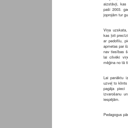
aizstāvji, ka
paši 2003. gad
joprojām tur gu
Viņa uzskata, 
kas ļoti precī
ar pedofilu, p
apmetas par šā
nav tiesības š
lai cilvēki vi
mēģina no tā ti
Lai panāktu i
uzveļ to klints
pagāja pieci
izvarošanu u
iespējām.
Pedagogus pā