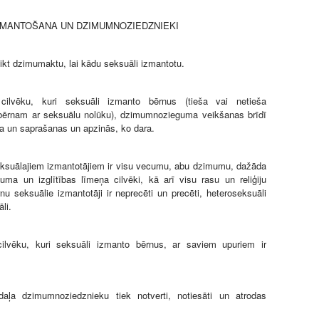
ZMANTOŠANA UN DZIMUMNOZIEDZNIEKI
eikt dzimumaktu, lai kādu seksuāli izmantotu.
 cilvēku, kuri seksuāli izmanto bērnus (tieša vai netieša
bērnam ar seksuālu nolūku), dzimumnozieguma veikšanas brīdī
āta un saprašanas un apzinās, ko dara.
eksuālajiem izmantotājiem ir visu vecumu, abu dzimumu, dažāda
guma un izglītības līmeņa cilvēki, kā arī visu rasu un reliģiju
rnu seksuālie izmantotāji ir neprecēti un precēti, heteroseksuāli
li.
cilvēku, kuri seksuāli izmanto bērnus, ar saviem upuriem ir
 daļa dzimumnoziedznieku tiek notverti, notiesāti un atrodas