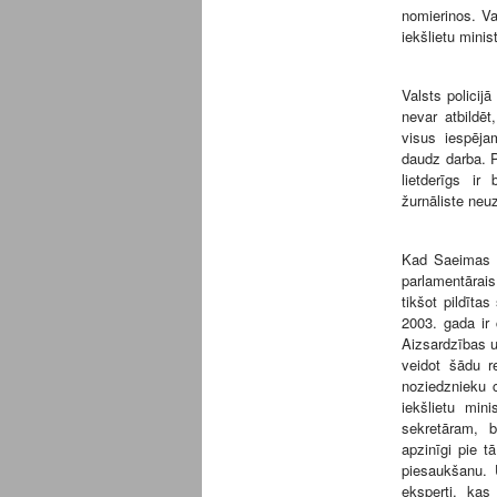
nomierinos. Va
iekšlietu minis
Valsts policijā
nevar atbildēt
visus iespēja
daudz darba. P
lietderīgs ir
žurnāliste neuz
Kad Saeimas de
parlamentārai
tikšot pildīta
2003. gada ir 
Aizsardzības u
veidot šādu re
noziedznieku c
iekšlietu min
sekretāram, b
apzinīgi pie 
piesaukšanu. U
eksperti, kas 