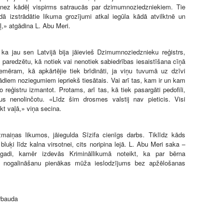
s nez kādēļ vispirms satraucās par dzimumnoziedzniekiem. Tie
ā izstrādātie likuma grozījumi atkal iegūla kādā atvilktnē un
ļ,» atgādina L. Abu Meri.
ka jau sen Latvijā bija jāievieš Dzimumnoziedznieku reģistrs,
zi paredzētu, kā notiek vai nenotiek sabiedrības iesaistīšana cīņā
iemēram, kā apkārtējie tiek brīdināti, ja viņu tuvumā uz dzīvi
diem noziegumiem iepriekš tiesātais. Vai arī tas, kam ir un kam
o reģistru izmantot. Protams, arī tas, kā tiek pasargāti pedofili,
ņus nenolinčotu. «Līdz šim drosmes valstij nav pieticis. Visi
kt vaļā,» viņa secina.
zmaiņas likumos, jāiegulda Sīzifa cienīgs darbs. Tiklīdz kāds
 bluķi līdz kalna virsotnei, cits noripina lejā. L. Abu Meri saka –
 gadi, kamēr izdevās Krimināllikumā noteikt, ka par bērna
n nogalināšanu pienākas mūža ieslodzījums bez apžēlošanas
rbauda