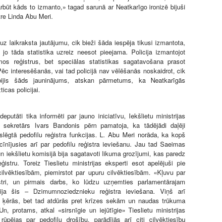
rbūt kāds to izmanto,» tagad sarunā ar Neatkarīgo ironizē bijuši
tre Linda Abu Meri.
 uz laikraksta jautājumu, cik bieži šāda iespēja tikusi izmantota,
, jo tāda statistika uzreiz neesot pieejama. Policija izmantojot
mos reģistrus, bet speciālas statistikas sagatavošana prasot
ēc interesēšanās, vai tad policijā nav vēlēšanās noskaidrot, cik
 bijis šāds jauninājums, atskan pārmetums, ka Neatkarīgās
ticas policijai.
putāti tika informēti par jauno iniciatīvu, Iekšlietu ministrijas
s sekretārs Ivars Bandonis pērn pamatoja, ka tādējādi daļēji
s slēgtā pedofilu reģistra funkcijas. L. Abu Meri norāda, ka kopš
cīnījusies arī par pedofilu reģistra ieviešanu. Jau tad Saeimas
n iekšlietu komisijā bija sagatavoti likuma grozījumi, kas paredz
ģistru. Toreiz Tieslietu ministrijas eksperti esot apelējuši pie
ilvēktiesībām, piemirstot par upuru cilvēktiesībām. «Kļuvu par
istri, un pirmais darbs, ko lūdzu uzņemties parlamentārajam
ija šis – Dzimumnoziedznieku reģistra ieviešana. Viņš arī
tā ķērās, bet tad atdūrās pret krīzes sekām un naudas trūkuma
n, protams, atkal «sirsnīgie un iejūtīgie» Tieslietu ministrijas
rūpējas par pedofilu drošību, parādījās arī citi cilvēktiesību