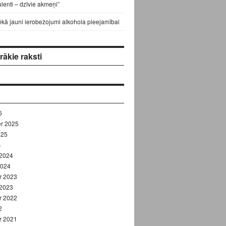
lenti – dzīvie akmeņi”
ēkā jauni ierobežojumi alkohola pieejamībai
ākie raksti
6
r 2025
025
4
 2024
2024
r 2023
 2023
r 2022
2
r 2021