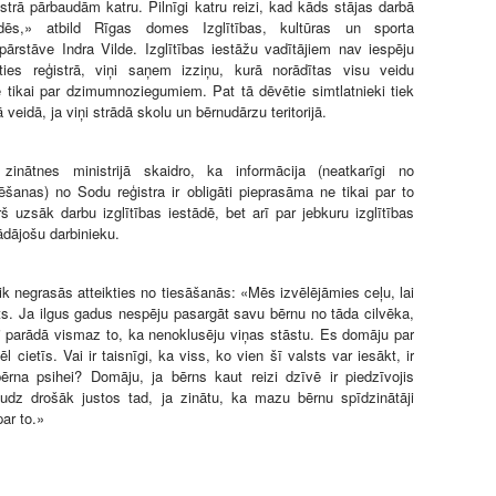
strā pārbaudām katru. Pilnīgi katru reizi, kad kāds stājas darbā
dēs,» atbild Rīgas domes Izglītības, kultūras un sporta
ārstāve Indra Vilde. Izglītības iestāžu vadītājiem nav iespēju
ties reģistrā, viņi saņem izziņu, kurā norādītas visu veidu
tikai par dzimumnoziegumiem. Pat tā dēvētie simtlatnieki tiek
 veidā, ja viņi strādā skolu un bērnudārzu teritorijā.
 zinātnes ministrijā skaidro, ka informācija (neatkarīgi no
anas) no Sodu reģistra ir obligāti pieprasāma ne tikai par to
rš uzsāk darbu izglītības iestādē, bet arī par jebkuru izglītības
ādājošu darbinieku.
ik negrasās atteikties no tiesāšanās: «Mēs izvēlējāmies ceļu, lai
īts. Ja ilgus gadus nespēju pasargāt savu bērnu no tāda cilvēka,
 parādā vismaz to, ka nenoklusēju viņas stāstu. Es domāju par
ēl cietīs. Vai ir taisnīgi, ka viss, ko vien šī valsts var iesākt, ir
bērna psihei? Domāju, ja bērns kaut reizi dzīvē ir piedzīvojis
udz drošāk justos tad, ja zinātu, ka mazu bērnu spīdzinātāji
ar to.»