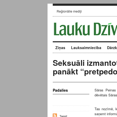
Reģionālie mediji
Ziņas
Lauksaimniecība
Dārz
Seksuāli izmantot
panākt “pretpedo
Padalies
Sāras Peinas 
dēvētais Sāras
Tas nozīmē, ka
saņemt informā
Tweet