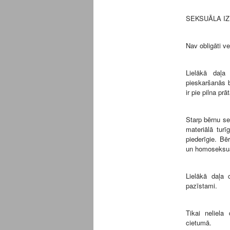
SEKSUĀLA I
Nav obligāti v
Lielākā daļa
pieskaršanās 
ir pie pilna pr
Starp bērnu s
materiālā turī
piederīgie. Bē
un homoseksuā
Lielākā daļa 
pazīstami.
Tikai neliela
cietumā.